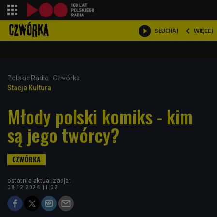
shopping_cart



WIĘCEJ
SŁUCHAJ

Polskie Radio
Czwórka
Stacja Kultura
Młody polski komiks - kim
są jego twórcy?
ostatnia aktualizacja:
08.12.2024 11:02