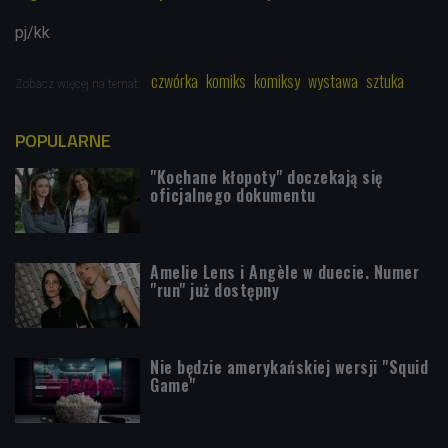
pj/kk
czwórka
komiks
komiksy
wystawa
sztuka
Zobacz więcej na temat:
POPULARNE
"Kochane kłopoty" doczekają się
oficjalnego dokumentu
Amelie Lens i Angèle w duecie. Numer
"run" już dostępny
Nie będzie amerykańskiej wersji "Squid
Game"