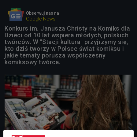
Obserwuj nas na
Google News
Konkurs im. Janusza Christy na Komiks dla
Dzieci od 10 lat wspiera młodych, polskich
twórców. W "Stacji kultura" przyjrzymy się,
kto dziś tworzy w Polsce świat komiksu i
jakie tematy porusza współczesny
komiksowy twórca.