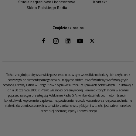
Studia nagraniowe i koncertowe
Kontakt
Sklep Polskiego Radia
Znajdziesz nas na
Treści, znajdujące się w serwisie polskieradio.pl, w tym wszystkie materiały i ich części oraz
poszczególne elementy samego serwisu mają charakter utworów lub wytworów objętych
ochroną Ustawy z dnia 4 lutego 1994 r. o prawie autorskim i prawach pokrewnych lub Ustawy z
dnia 30 czerwca 2000 r. Prawo własności przemysłowej. Prawa o których mowa w zdaniu
poprzedzającym przysługują Polskiemu Radiu S.A. w likwidacji lub podmiotom trzecim.
Jakiekolwiek kopiowanie, zapisywanie, powielanie, reprodukowanie oraz rozpowszechnianie
materiałów zamieszczonych w serwisie, zarówno w części, jak i w całości jest zabronione bez
uprzedniej pisemnej zgody uprawnionego.