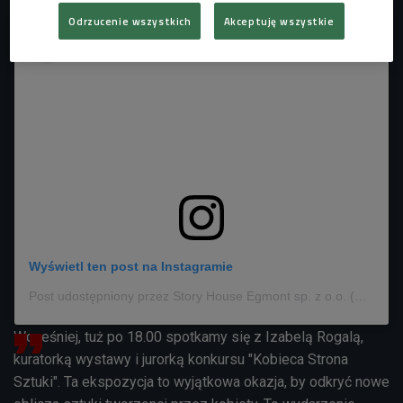
Odrzucenie wszystkich
Akceptuję wszystkie
Wyświetl ten post na Instagramie
Post udostępniony przez Story House Egmont sp. z o.o. (@egmont_polska)
Wcześniej, tuż po 18.00 spotkamy się z Izabelą Rogalą,
kuratorką wystawy i jurorką konkursu "Kobieca Strona
Sztuki". Ta ekspozycja to wyjątkowa okazja, by odkryć nowe