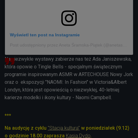
Wyświetl ten post na Instagramie
Post udostępniony przez Aneta Śramska-Piątek (@anetaspiatek)
Na niezwykłe wystawy zabierze nas też Ada Janiszewska,
która opowie o Tingle Bells - specjalnym świątecznym
programie inspirowanym ASMR w ARTECHOUSE Nowy Jork
oraz o ekspozycji "NAOMI: In Fashion" w Victoria&Albert
Londyn, która jest opowieścią o niezwykłej, 40-letniej
karierze modelki i ikony kultury - Naomi Campbell.
***
Na audycję z cyklu
"Stacja kultura"
w poniedziałek (9.12)
o godzinie 18.00 zaprasza
Kasia Dydo
.