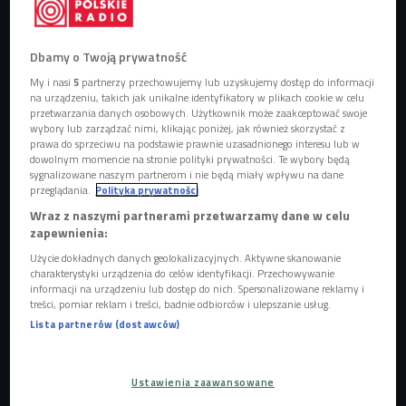
Współczesny polski komiks - jaki jest? (zdj. ilustracyjne)
Foto:
Dbamy o Twoją prywatność
marozzau/Shutterstock.com
My i nasi
5
partnerzy przechowujemy lub uzyskujemy dostęp do informacji
Tuż po 19.00 spotkamy się z Tomaszem Kołodziejczakiem,
na urządzeniu, takich jak unikalne identyfikatory w plikach cookie w celu
przetwarzania danych osobowych. Użytkownik może zaakceptować swoje
z którym porozmawiamy o stanie kultury komiksowej w
wybory lub zarządzać nimi, klikając poniżej, jak również skorzystać z
Polsce.
Nie będziemy mocno zaglądać w przeszłość
, a
prawa do sprzeciwu na podstawie prawnie uzasadnionego interesu lub w
sprawdzimy, jak ma się młody polski komiks - kim są jego
dowolnym momencie na stronie polityki prywatności. Te wybory będą
sygnalizowane naszym partnerom i nie będą miały wpływu na dane
twórcy,
jakie tematy poruszają, skąd czerpią inspiracje.
przeglądania.
Polityka prywatności
Jaka jest ich rola na rynku światowym?
Wraz z naszymi partnerami przetwarzamy dane w celu
zapewnienia:
Okazji do spotkania dostarcza nam Konkurs im.
Janusza
Użycie dokładnych danych geolokalizacyjnych. Aktywne skanowanie
Christy
na Komiks dla Dzieci, który wspiera młodych,
charakterystyki urządzenia do celów identyfikacji. Przechowywanie
polskich twórców i obchodzi w tym roku jubileusz 10-lecia.
informacji na urządzeniu lub dostęp do nich. Spersonalizowane reklamy i
treści, pomiar reklam i treści, badnie odbiorców i ulepszanie usług.
Laureaci konkursu, zarówno profesjonalni twórcy, jak i
Lista partnerów (dostawców)
amatorzy, wykreowali barwne postaci i niezwykłe historie,
które zdobyły serca najmłodszych czytelników i ich
rodziców.
Ustawienia zaawansowane