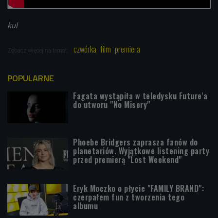
kul
czwórka
film
premiera
Zobacz więcej na temat:
POPULARNE
Fagata wystąpiła w teledysku Future'a
do utworu "No Misery"
Phoebe Bridgers zaprasza fanów do
planetariów. Wyjątkowe listening party
przed premierą "Lost Weekend"
Eryk Moczko o płycie "FAMILY BRAND":
czerpałem fun z tworzenia tego
albumu