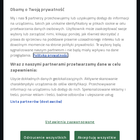
Dbamy o Twoją prywatność
My i nasi
5
partnerzy przechowujemy lub uzyskujemy dostęp do informacji
na urządzeniu, takich jak unikalne identyfikatory w plikach cookie w celu
przetwarzania danych osobowych. Użytkownik może zaakceptować swoje
wybory lub zarządzać nimi, klikając poniżej, jak również skorzystać z
prawa do sprzeciwu na podstawie prawnie uzasadnionego interesu lub w
dowolnym momencie na stronie polityki prywatności. Te wybory będą
sygnalizowane naszym partnerom i nie będą miały wpływu na dane
przeglądania.
Polityka prywatności
kadr z filmu "Jobs"
Foto: mat. prasowe
Wraz z naszymi partnerami przetwarzamy dane w celu
zapewnienia:
Dał światu komputer, smartfona i tablet. Czy filmowa
Użycie dokładnych danych geolokalizacyjnych. Aktywne skanowanie
biografia Steve'a Jobsa zmieni światową kinematografię?
charakterystyki urządzenia do celów identyfikacji. Przechowywanie
informacji na urządzeniu lub dostęp do nich. Spersonalizowane reklamy i
treści, pomiar reklam i treści, badnie odbiorców i ulepszanie usług.
-
"Jobs"
nie zmieni naszego życia i nie zrewolucjonizuje
Lista partnerów (dostawców)
kina - uważa krytyk filmowy Kuba Popielecki. - Jedyny
powód, dla którego warto ten film zobaczyć, to Ashton
Kutcher w tytułowej roli - podsumowuje. Zdjęcia do filmu
Ustawienia zaawansowane
kręcono m. in. w Stanach Zjednoczonych oraz w Indiach.
Obraz powstawał bez zaangażowania firmy Apple.
Odrzucenie wszystkich
Akceptuję wszystkie