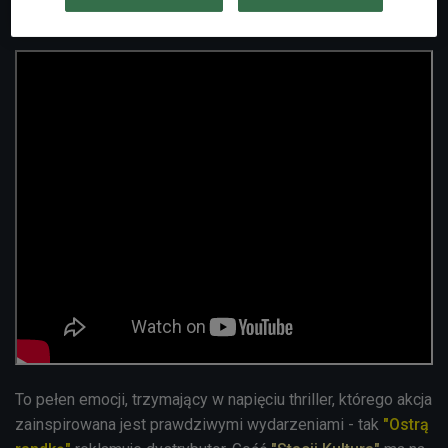
Zobacz zwiastun:
To pełen emocji, trzymający w napięciu thriller, którego akcja
zainspirowana jest prawdziwymi wydarzeniami - tak
"Ostrą