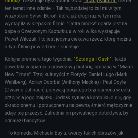
randkę"
reklamuje dystrybutor. Gość
"Stacji Kultura"
ma na
ten temat inne zdanie: - Tak najbardziej to żal mi w tym
wszystkim Sylwii Boroń, która już drugi raz w tym roku
wystąpiła w kiepskim filmie. "Ostra randka" oparta jest na
bajce o Czerwonym Kapturku, a w roli wilka występuje
Paweł Wilczak. I to jest jedyna ciekawa rzecz, którą można
o tym filmie powiedzieć - puentuje.
Kolejna premiera tego tygodnia,
"Sztanga i Cash"
, także
powstała w oparciu o prawdziwą historię, opisaną w "Miami
New Times". Trzej kulturyści z Florydy: Daniel Lugo (Mark
Wahlberg), Adrian Doorbal (Anthony Mackie) i Paul Doyle
(Dwayne Johnson) porywają bogatego biznesmena w celu
przejęcia jego majątku. Jednak sytuacja komplikuje się, gdy
okradzionemu i porzuconemu na pewną śmierć mężczyźnie
udaje się przeżyć. Zatrudnia on prywatnego detektywa, by
odnalazł bandytów.
- To komedia Michaela Bay'a, twórcy takich obrazów jak