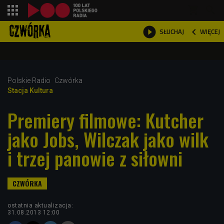
shopping_cart



WIĘCEJ
SŁUCHAJ

Polskie Radio
Czwórka
Stacja Kultura
Premiery filmowe: Kutcher
jako Jobs, Wilczak jako wilk
i trzej panowie z siłowni
ostatnia aktualizacja:
31.08.2013 12:00