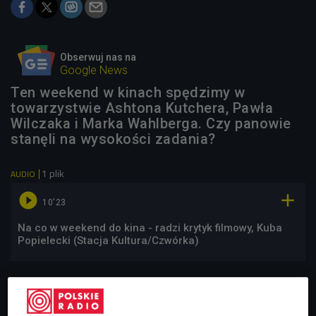
Obserwuj nas na
Google News
Ten weekend w kinach spędzimy w
towarzystwie Ashtona Kutchera, Pawła
Wilczaka i Marka Wahlberga. Czy panowie
stanęli na wysokości zadania?
1 plik
AUDIO


10'23
Na co w weekend do kina - radzi krytyk filmowy, Kuba
Popielecki (Stacja Kultura/Czwórka)