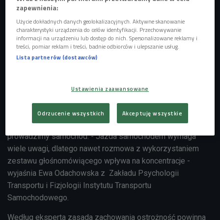
zapewnienia:
Użycie dokładnych danych geolokalizacyjnych. Aktywne skanowanie
charakterystyki urządzenia do celów identyfikacji. Przechowywanie
informacji na urządzeniu lub dostęp do nich. Spersonalizowane reklamy i
treści, pomiar reklam i treści, badnie odbiorców i ulepszanie usług.
Lista partnerów (dostawców)
Ustawienia zaawansowane
psycholog Ewa Odachowska
Foto: Wojciech Kusiński/PR
Zdaniem gościa poranka Czwórki, nawet krótka rozmowa
Odrzucenie wszystkich
Akceptuję wszystkie
telefoniczna może wpłynąć na to w jaki sposób
prowadzimy samochód. - Jazda samochodem wymaga
wiele uwagi, dlatego nawet rozmowa z wykorzystaniem
zestawu głośnomówiącego wpływa na koncentracje -
wyjaśnia Ewa Odachowska z Zakładu Psychologii
Transportu i Fizjologii Instytutu Transportu
Samochodowego.
Według eksperta zasada zachowania ostrożność powinna