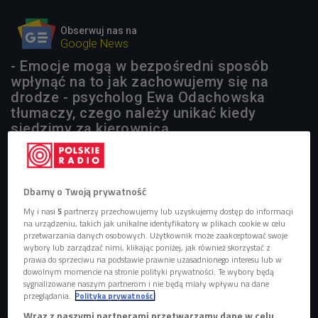
Obserwuj nas na
Google News
- Emocje mogą w bezpośredni sposób
wpłynąć na to jak zachowujemy się na
drodze - psycholog Ewa Odachowska
tłumaczy, czego należy unikać kiedy
siedzimy za kierownicą.
1 plik
AUDIO


Dbamy o Twoją prywatność
12'05
My i nasi
5
partnerzy przechowujemy lub uzyskujemy dostęp do informacji
Z Ewą Odachowską rozmawiała Justyna Dżbik
na urządzeniu, takich jak unikalne identyfikatory w plikach cookie w celu
(Czwórka/Poranek Online)
przetwarzania danych osobowych. Użytkownik może zaakceptować swoje
wybory lub zarządzać nimi, klikając poniżej, jak również skorzystać z
prawa do sprzeciwu na podstawie prawnie uzasadnionego interesu lub w
dowolnym momencie na stronie polityki prywatności. Te wybory będą
sygnalizowane naszym partnerom i nie będą miały wpływu na dane
przeglądania.
Polityka prywatności
Wraz z naszymi partnerami przetwarzamy dane w celu