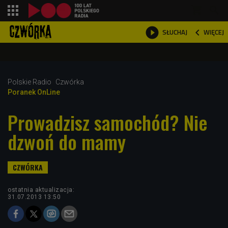
shopping_cart



WIĘCEJ
SŁUCHAJ

Polskie Radio
Czwórka
Poranek OnLine
Prowadzisz samochód? Nie
dzwoń do mamy
ostatnia aktualizacja:
31.07.2013 13:50