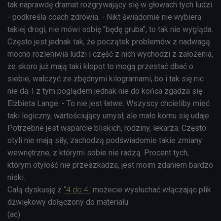
tak naprawdę dramat rozgrywający się w głowach tych ludzi
- podkreśla coach zdrowia. - Nikt świadomie nie wybiera
takiej drogi, nie mówi sobię "będę gruba", to tak nie wygląda.
Często jest jednak tak, że początek problemów z nadwagą
mocno rozleniwia ludzi i część z nich wychodzi z założenia,
że skoro już mają taki kłopot to mogą przestać dbać o
siebie, walczyć ze zbędnymi kilogramami, bo i tak się nic
nie da. I z tym poglądem jednak nie do końca zgadza się
Elżbieta Lange. - To nie jest łatwe. Wszyscy chcieliby mieć
taki logiczny, wartościujący umysł, ale mało komu się udaje.
Potrzebne jest wsparcie bliskich, rodziny, lekarza. Często
otyli nie mają siły, zachodzą podświadomie takie zmiany
wewnętrzne, z którymi sobie nie radzą. Procent tych,
którym otyłość nie przeszkadza, jest moim zdaniem bardzo
niski.
Całą dyskusję z
"4 do 4"
możecie wysłuchać włączając plik
dźwiękowy dołączony do materiału.
(ac)