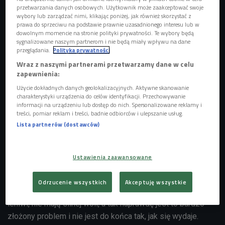
przetwarzania danych osobowych. Użytkownik może zaakceptować swoje
wybory lub zarządzać nimi, klikając poniżej, jak również skorzystać z
prawa do sprzeciwu na podstawie prawnie uzasadnionego interesu lub w
dowolnym momencie na stronie polityki prywatności. Te wybory będą
sygnalizowane naszym partnerom i nie będą miały wpływu na dane
przeglądania.
Polityka prywatności
W walce z otyłością kluczowe są ćwiczenia i prawidłowa dieta
Foto: Glow
Wraz z naszymi partnerami przetwarzamy dane w celu
Images/East News
zapewnienia:
Użycie dokładnych danych geolokalizacyjnych. Aktywne skanowanie
Z osobami otyłymi spotykamy się codziennie w każdym
charakterystyki urządzenia do celów identyfikacji. Przechowywanie
miejscu - w pracy, w środowisku znajomych, środkach
informacji na urządzeniu lub dostęp do nich. Spersonalizowane reklamy i
treści, pomiar reklam i treści, badnie odbiorców i ulepszanie usług.
komunikacji miejskiej. Najczęściej nie są one odbierane
Lista partnerów (dostawców)
pozytywnie.
- Otyłość to nie problem natury estetycznej, ale zdrowotnej,
społecznej, nawet politycznej - mówi
Elżbieta Lange,
Ustawienia zaawansowane
coach zdrowia, psychodietetyk.
- Statystyki w Polsce są
alarmujące. Stereotypowy obraz osób otyłych w naszej
Odrzucenie wszystkich
Akceptuję wszystkie
głowie jest taki, że są oni zamknięci, siedzą w domach, są
leniwi, nie mają silnej woli, a tak naprawdę jest to bardzo
złożony problem i nie jest do końca tak, jak się wydaje.