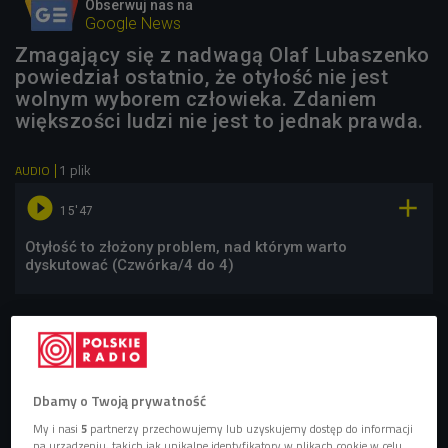
Obserwuj nas na
Google News
Zmagający się z nadwagą Olaf Lubaszenko
powiedział ostatnio, że otyłość nie jest
wolnym wyborem człowieka. Zdaniem
większości ludzi nie jest to jednak prawda.
1 plik
AUDIO


15'47
Otyłość to złożony problem, nad którym warto
dyskutować (Czwórka/4 do 4)
Dbamy o Twoją prywatność
My i nasi
5
partnerzy przechowujemy lub uzyskujemy dostęp do informacji
na urządzeniu, takich jak unikalne identyfikatory w plikach cookie w celu