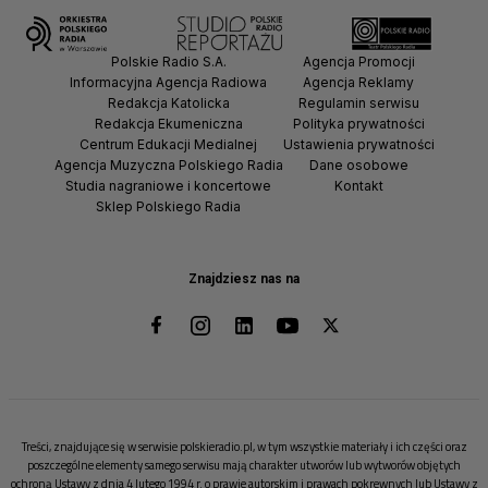
Polskie Radio S.A.
Agencja Promocji
Informacyjna Agencja Radiowa
Agencja Reklamy
Redakcja Katolicka
Regulamin serwisu
Redakcja Ekumeniczna
Polityka prywatności
Centrum Edukacji Medialnej
Ustawienia prywatności
Agencja Muzyczna Polskiego Radia
Dane osobowe
Studia nagraniowe i koncertowe
Kontakt
Sklep Polskiego Radia
Znajdziesz nas na
Treści, znajdujące się w serwisie polskieradio.pl, w tym wszystkie materiały i ich części oraz
poszczególne elementy samego serwisu mają charakter utworów lub wytworów objętych
ochroną Ustawy z dnia 4 lutego 1994 r. o prawie autorskim i prawach pokrewnych lub Ustawy z