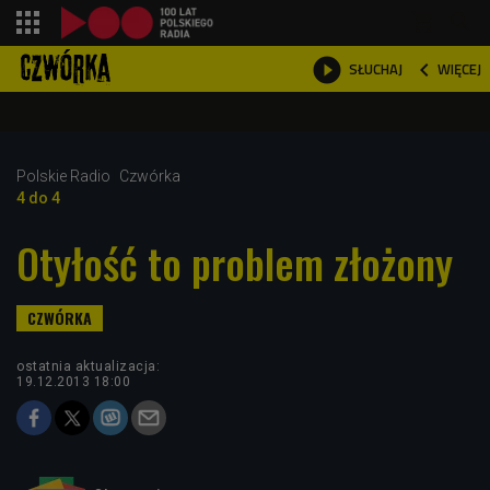
shopping_cart



WIĘCEJ
SŁUCHAJ

Polskie Radio
Czwórka
4 do 4
Otyłość to problem złożony
ostatnia aktualizacja:
19.12.2013 18:00