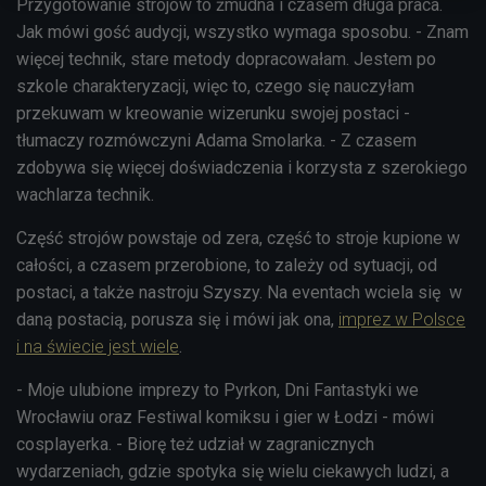
Przygotowanie strojów to żmudna i czasem długa praca.
Jak mówi gość audycji, wszystko wymaga sposobu. - Znam
więcej technik, stare metody dopracowałam. Jestem po
szkole charakteryzacji, więc to, czego się nauczyłam
przekuwam w kreowanie wizerunku swojej postaci -
tłumaczy rozmówczyni Adama Smolarka. - Z czasem
zdobywa się więcej doświadczenia i korzysta z szerokiego
wachlarza technik.
Część strojów powstaje od zera, część to stroje kupione w
całości, a czasem przerobione, to zależy od sytuacji, od
postaci, a także nastroju Szyszy. Na eventach wciela się w
daną postacią, porusza się i mówi jak ona,
imprez w Polsce
i na świecie jest wiele
.
- Moje ulubione imprezy to Pyrkon, Dni Fantastyki we
Wrocławiu oraz Festiwal komiksu i gier w Łodzi - mówi
cosplayerka. - Biorę też udział w zagranicznych
wydarzeniach, gdzie spotyka się wielu ciekawych ludzi, a