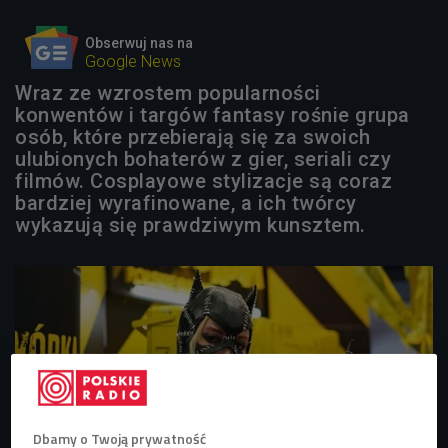
Obserwuj nas na
Google News
Wraz ze wzrostem popularności
konwentów i targów fantasy rośnie grupa
osób, które przebierają się za swoich
ulubionych bohaterów z gier, seriali czy
filmów. Cosplayowe stylizacje są coraz
bardziej wyrafinowane, a ich twórcy
wykazują się prawdziwym kunsztem.
Dbamy o Twoją prywatność