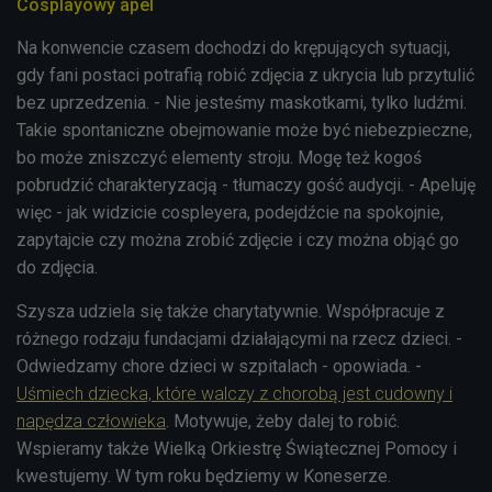
Cosplayowy apel
Na konwencie czasem dochodzi do krępujących sytuacji,
gdy fani postaci potrafią robić zdjęcia z ukrycia lub przytulić
bez uprzedzenia. - Nie jesteśmy maskotkami, tylko ludźmi.
Takie spontaniczne obejmowanie może być niebezpieczne,
bo może zniszczyć elementy stroju. Mogę też kogoś
pobrudzić charakteryzacją - tłumaczy gość audycji. - Apeluję
więc - jak widzicie cospleyera, podejdźcie na spokojnie,
zapytajcie czy można zrobić zdjęcie i czy można objąć go
do zdjęcia.
Szysza udziela się także charytatywnie. Współpracuje z
różnego rodzaju fundacjami działającymi na rzecz dzieci. -
Odwiedzamy chore dzieci w szpitalach - opowiada. -
Uśmiech dziecka, które walczy z chorobą jest cudowny i
napędza człowieka
. Motywuje, żeby dalej to robić.
Wspieramy także Wielką Orkiestrę Świątecznej Pomocy i
kwestujemy. W tym roku będziemy w Koneserze.