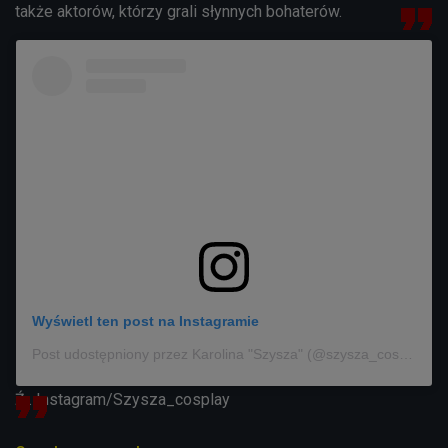
także aktorów, którzy grali słynnych bohaterów.
Wyświetl ten post na Instagramie
Post udostępniony przez Karolina "Szysza" (@szysza_cosplay)
Źr. Instagram/Szysza_cosplay