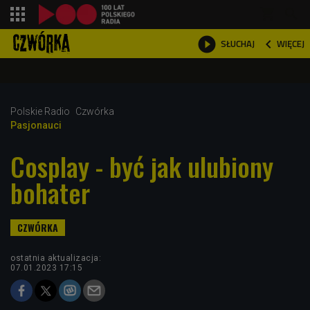
shopping_cart



WIĘCEJ
SŁUCHAJ

Polskie Radio
Czwórka
Pasjonauci
Cosplay - być jak ulubiony
bohater
ostatnia aktualizacja:
07.01.2023 17:15