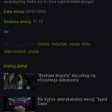
cosplayerka, fanka sci-fi i kina superbohaterskiego)
Data emisji:
07.01.2023
Godzina emisji:
11.15
aw
czwórka
fantastyka
zabawa
hobby
Zobacz więcej na temat:
adam smolarek
cosplay
POPULARNE
"Kochane kłopoty" doczekają się
oficjalnego dokumentu
Nie będzie amerykańskiej wersji "Squid
Game"