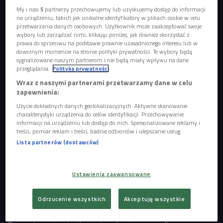
My i nasi
5
partnerzy przechowujemy lub uzyskujemy dostęp do informacji
na urządzeniu, takich jak unikalne identyfikatory w plikach cookie w celu
przetwarzania danych osobowych. Użytkownik może zaakceptować swoje
Szysza Cosplay, czyli Karolina Jarmoszuk
Foto: Kamil Jasieński/Czwórka
wybory lub zarządzać nimi, klikając poniżej, jak również skorzystać z
prawa do sprzeciwu na podstawie prawnie uzasadnionego interesu lub w
dowolnym momencie na stronie polityki prywatności. Te wybory będą
Cosplay to także hobby Karoliny Jarmoszuk znanej jako
sygnalizowane naszym partnerom i nie będą miały wpływu na dane
Szysza Cosplay. Catwoman, Joker,
Ahsoka
Tano, Spidergirl
przeglądania.
Polityka prywatności
- to jej wcielenia. - Kiedy wchodzę w jakąś postać staram
Wraz z naszymi partnerami przetwarzamy dane w celu
się ją poznać i zgłębić jej historię. Czytam komiksy,
zapewnienia:
oglądam filmy i seriale - mówi Szysza w Czwórce. -
Użycie dokładnych danych geolokalizacyjnych. Aktywne skanowanie
charakterystyki urządzenia do celów identyfikacji. Przechowywanie
Pierwszym moim cosplayem był Zimowy Żołnierz z
informacji na urządzeniu lub dostęp do nich. Spersonalizowane reklamy i
Marvela. Oglądałam zagraniczne comic-cony (wydarzenia,
treści, pomiar reklam i treści, badnie odbiorców i ulepszanie usług.
których głównym tematem jest komiks i kultura komiksowa)
Lista partnerów (dostawców)
i widziałam, jak ludzie się tam przebierają. Gdy okazało się,
że w Polsce będzie także taka impreza, stwierdziłam, że
Ustawienia zaawansowane
zrobię cosplay i wybrałam swoją ulubioną postać.
Odrzucenie wszystkich
Akceptuję wszystkie
Starannie przygotowane stroje