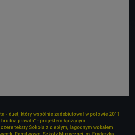
ta - duet, który wspólnie zadebiutował w połowie 2011
 brudna prawda" - projektem łączącym
zere teksty Sokoła z ciepłym, łagodnym wokalem
lwentki Państwowej Szkoły Muzycznej im. Fryderyka