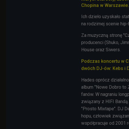
Chopina w Warszawie.
Ich dzieło uzyskało st
na rodzimej scenie hip
Za muzyczną stronę "Cz
producenci (Shuko, Jim
House oraz Siwers.
P
odczas koncertu w C
dwóch DJ-ów: Kebs i D
Hades oprócz działalnoś
album "Nowe Dobro to Zł
fanów. W nagraniu long
związany z HIFI Bandą.
"Prosto Mixtape". DJ D
hopu, człowiek związan
współpracuje od 2001 r