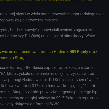
atus złotej płyty i w wielu podsumowaniach poprzedniego roku
-hopowej zajęło najwyższe miejsca.
ystej brudnej prawdy" odpowiadali cenieni, zagraniczni
my Ledrac czy DJ Wich) oraz najlepsi bitmejkerzy: White
zwórce na scenie wspiera ich Hades z HIFI Bandy oraz
eszczu Strugi.
ci w formacji HIFI Banda zapisał też na koncie autorski
o", które zyskało doskonałe recenzje i przyjęcie wśród
playa pomógł Hadesowi m.in. DJ Kebs, na codzień również
 Kebs w kwietniu 2012 roku firmował kolejną część serii
eszczu Strugi to z kolei prawdziwa legenda polskiego hip-
y ze sceną od drugiej połowy lat 90. Z Sokołem regularnie
oku, gdy dołączył do formacji WWO.