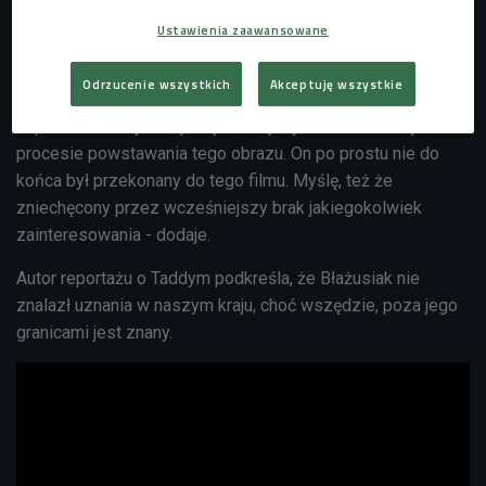
formatu, ale w Polsce zupełnie niedoceniony. - Powinno
Ustawienia zaawansowane
być zupełnie inaczej, stąd pomysł na ten film - mówi Tomek
Dryła w rozmowie z Czwórką. - Musiałem przekonać Tadka,
Odrzucenie wszystkich
Akceptuję wszystkie
żeby na ten film się zgodził, choć myślałem, że będzie
zupełnie inaczej. To był najtrudniejszy element w całym
procesie powstawania tego obrazu. On po prostu nie do
końca był przekonany do tego filmu. Myślę, też że
zniechęcony przez wcześniejszy brak jakiegokolwiek
zainteresowania - dodaje.
Autor reportażu o Taddym podkreśla, że Błażusiak nie
znalazł uznania w naszym kraju, choć wszędzie, poza jego
granicami jest znany.