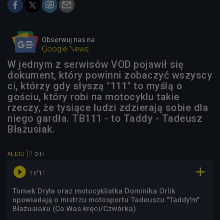
Obserwuj nas na
Google News
W jednym z serwisów VOD pojawił się
dokument, który powinni zobaczyć wszyscy
ci, którzy gdy słyszą "111" to myślą o
gościu, który robi na motocyklu takie
rzeczy, że tysiące ludzi zdzierają sobie dla
niego gardła. TB111 - to Taddy - Tadeusz
Błażusiak.
1 plik
AUDIO


16'11
Tomek Dryła oraz motocyklistka Dominika Orlik
opowiadają o mistrzu motosportu Tadeuszu "Taddy'm"
Błażusiaku (Co Was kręci/Czwórka)