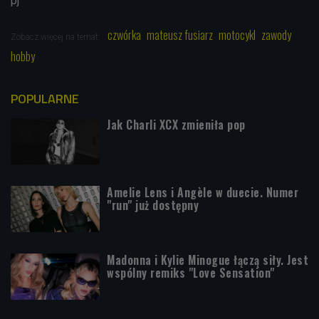
pj
czwórka
mateusz fusiarz
motocykl
zawody
Zobacz więcej na temat:
hobby
POPULARNE
Jak Charli XCX zmieniła pop
Amelie Lens i Angèle w duecie. Numer
"run" już dostępny
Madonna i Kylie Minogue łączą siły. Jest
wspólny remiks "Love Sensation"