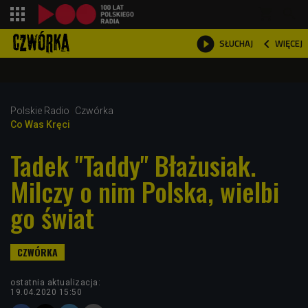
shopping_cart



WIĘCEJ
SŁUCHAJ

Polskie Radio
Czwórka
Co Was Kręci
Tadek "Taddy" Błażusiak.
Milczy o nim Polska, wielbi
go świat
ostatnia aktualizacja:
19.04.2020 15:50