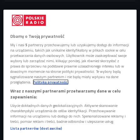
Dbamy o Twoją prywatność
My i nasi
5
partnerzy przechowujemy lub uzyskujemy dostęp do informacji
na urządzeniu, takich jak unikalne identyfikatory w plikach cookie w celu
przetwarzania danych osobowych. Użytkownik może zaakceptować swoje
wybory lub zarządzać nimi, klikając poniżej, jak również skorzystać z
prawa do sprzeciwu na podstawie prawnie uzasadnionego interesu lub w
dowolnym momencie na stronie polityki prywatności. Te wybory będą
sygnalizowane naszym partnerom i nie będą miały wpływu na dane
przeglądania.
Polityka prywatności
Red Bull 111 Megawatt. Tadeusz "Taddy" Błażusiak
Foto: L.Nazdraczew
Wraz z naszymi partnerami przetwarzamy dane w celu
zapewnienia:
Film o tym mistrzu motosportu powstał 5 lat temu. Jego
Użycie dokładnych danych geolokalizacyjnych. Aktywne skanowanie
twórca i pomysłodawca Tomasz Dryła z NC+, przyznaje, że
charakterystyki urządzenia do celów identyfikacji. Przechowywanie
informacji na urządzeniu lub dostęp do nich. Spersonalizowane reklamy i
wcale nie było łatwo, a najtrudniejszym elementem było
treści, pomiar reklam i treści, badnie odbiorców i ulepszanie usług.
namówienie do niego Tadka Błażusiaka.
Lista partnerów (dostawców)
Tadeusz Błażusiak jest sportową gwiazdą światowego