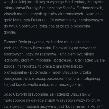
w najbardziej prestiżowym wyścigu Hard enduro, zdobycia
mistrzostwa Europy, 5 mistrzostw Stanów Zjednoczonych,
złotych medali igrzysk sportów ekstremalnych - wymienia
gość Mateusza Fusiarza. - On nawet nie był nominowanym
do tytułu Sportowca Roku, coś tu zostało sknocone -
dodaje.
Tomasz Dryła przyznaje, że bardzo mu zależało na
zrobieniu filmu o Błażusiaku. Pojawiał się na zawodach
sportowych, liczył na rozmowę. - Chciałem być blisko
jednostki, która mi imponuje - podkreśla. - Gdy Tadek już się
zgodził na reportaż, to praca z nim była bardzo
profesjonalna - podkreśla. - Tadek Błażusiak urzeka
podejściem, otwartością, poczuciem humoru, inteligencją.
To jest kozak, wielki ambasador naszego kraju.
Gość Czwórki przypomina, że Tadeusz Błażusiak w
motosporcie na dekadę zmiótł wszystko i wszystkich, w
światowych mediach nazywany jest "koszmarem z Polski".