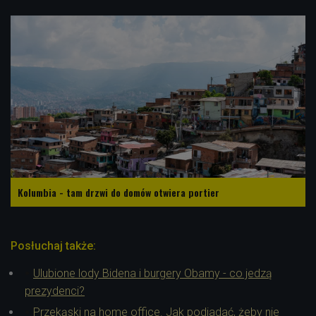
Kolumbia - tam drzwi do domów otwiera portier
Posłuchaj także:
Ulubione lody Bidena i burgery Obamy - co jedzą
prezydenci?
Przekąski na home office. Jak podjadać, żeby nie