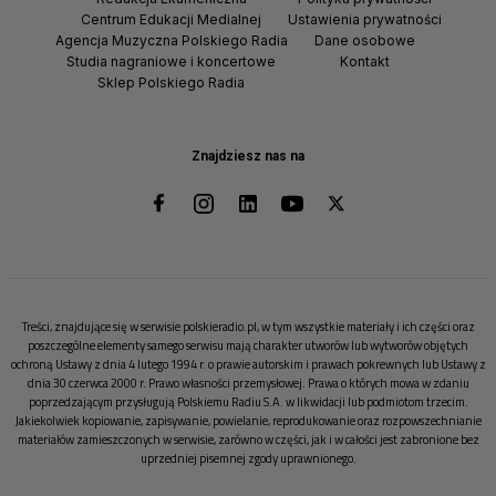
Centrum Edukacji Medialnej
Ustawienia prywatności
Agencja Muzyczna Polskiego Radia
Dane osobowe
Studia nagraniowe i koncertowe
Kontakt
Sklep Polskiego Radia
Znajdziesz nas na
Treści, znajdujące się w serwisie polskieradio.pl, w tym wszystkie materiały i ich części oraz
poszczególne elementy samego serwisu mają charakter utworów lub wytworów objętych
ochroną Ustawy z dnia 4 lutego 1994 r. o prawie autorskim i prawach pokrewnych lub Ustawy z
dnia 30 czerwca 2000 r. Prawo własności przemysłowej. Prawa o których mowa w zdaniu
poprzedzającym przysługują Polskiemu Radiu S.A. w likwidacji lub podmiotom trzecim.
Jakiekolwiek kopiowanie, zapisywanie, powielanie, reprodukowanie oraz rozpowszechnianie
materiałów zamieszczonych w serwisie, zarówno w części, jak i w całości jest zabronione bez
uprzedniej pisemnej zgody uprawnionego.