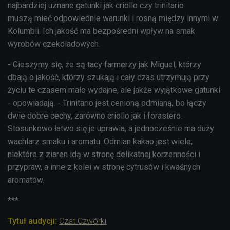
najbardziej uznane gatunki jak criollo czy t
rinitario
muszą mieć odpowiednie warunki i rosną między innymi w
Kolumbii. Ich jakość ma bezpośredni wpływ na smak
wyrobów czekoladowych.
- Cieszymy się, że są tacy farmerzy jak Miguel, którzy
dbają o jakość, którzy szukają i cały czas utrzymują przy
życiu te czasem mało wydajne, ale jakże wyjątkowe gatunki
- opowiadają. - T
rinitario
jest cenioną odmianą, bo łączy
dwie dobre cechy, zarówno
criollo jak
i forastero.
Stosunkowo łatwo się je uprawia, a jednocześnie ma duży
wachlarz smaku i aromatu. Odmian kakao jest wiele,
niektóre z ziaren idą w stronę delikatnej korzenności i
przypraw, a inne z kolei w stronę cytrusów i kwaśnych
aromatów.
***
Tytuł audycji:
Czat Czwórki