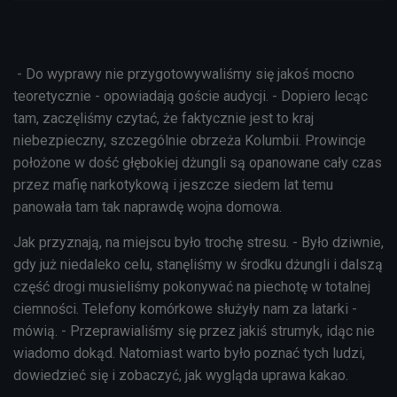
- Do wyprawy nie przygotowywaliśmy się jakoś mocno
teoretycznie - opowiadają goście audycji. - Dopiero lecąc
tam, zaczęliśmy czytać, że faktycznie jest to kraj
niebezpieczny, szczególnie obrzeża Kolumbii. Prowincje
położone w dość głębokiej dżungli są opanowane cały czas
przez mafię narkotykową i jeszcze siedem lat temu
panowała tam tak naprawdę wojna domowa.
Jak przyznają, na miejscu było trochę stresu. - Było dziwnie,
gdy już niedaleko celu, stanęliśmy w środku dżungli i dalszą
część drogi musieliśmy pokonywać na piechotę w totalnej
ciemności. Telefony komórkowe służyły nam za latarki -
mówią. - Przeprawialiśmy się przez jakiś strumyk, idąc nie
wiadomo dokąd. Natomiast warto było poznać tych ludzi,
dowiedzieć się i zobaczyć, jak wygląda uprawa kakao.