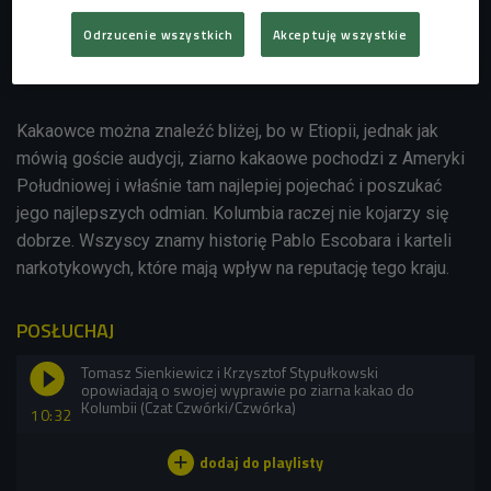
Odrzucenie wszystkich
Akceptuję wszystkie
Tortologia - współczesna nauka o artefaktach, jakimi są torty
Kakaowce można znaleźć bliżej, bo w Etiopii, jednak jak
mówią goście audycji, ziarno kakaowe pochodzi z Ameryki
Południowej i właśnie tam najlepiej pojechać i poszukać
jego najlepszych odmian. Kolumbia raczej nie kojarzy się
dobrze. Wszyscy znamy historię Pablo Escobara i karteli
narkotykowych, które mają wpływ na reputację tego kraju.
POSŁUCHAJ
Tomasz Sienkiewicz i Krzysztof Stypułkowski
opowiadają o swojej wyprawie po ziarna kakao do
Kolumbii (Czat Czwórki/Czwórka)
10:32