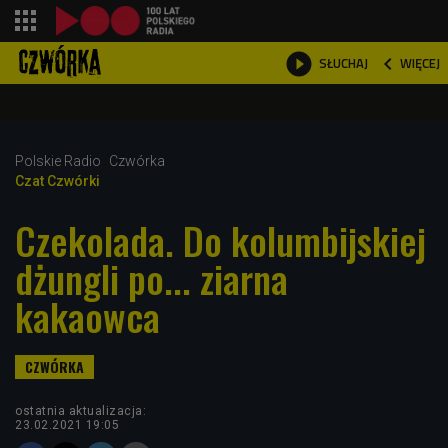
shopping_cart



WIĘCEJ
SŁUCHAJ

Polskie Radio
Czwórka
Czat Czwórki
Czekolada. Do kolumbijskiej
dżungli po... ziarna
kakaowca
ostatnia aktualizacja:
23.02.2021 19:05