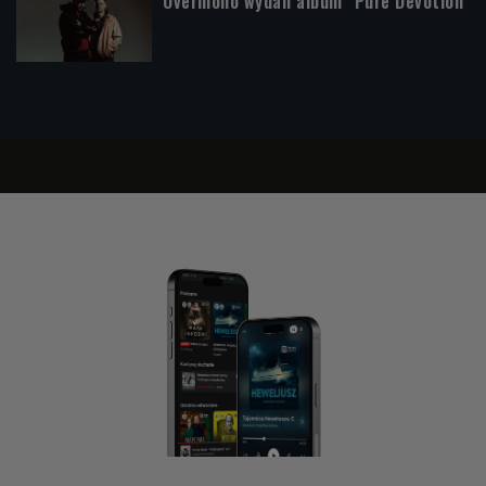
Overmono wydali album "Pure Devotion"