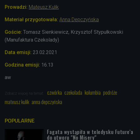
Prowadzi:
Mateusz Kulik
Materiał przygotowała:
Anna Depczyńska
Goście:
Tomasz Sienkiewicz, Krzysztof Stypułkowski
(Manufaktura Czekolady)
Data emisji:
23.02.2021
Godzina emisji:
16.13
aw
czwórka
czekolada
kolumbia
podróże
Zobacz więcej na temat:
mateusz kulik
anna depczyńska
POPULARNE
Fagata wystąpiła w teledysku Future'a
do utworu "No Misery"