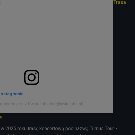
Trasa
Instagramie
ępniony przez Kwiat Jabłoni (@kwiatjabloni)
ur
 w 2025 roku trasę koncertową pod nazwą Turnus Tour. -