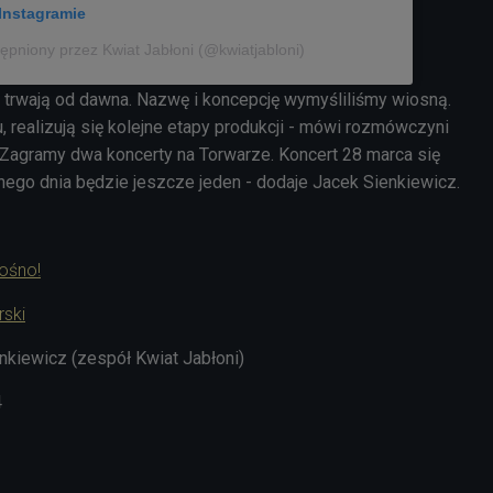
Instagramie
ępniony przez Kwiat Jabłoni (@kwiatjabloni)
 trwają od dawna. Nazwę i koncepcję wymyśliliśmy wiosną.
u, realizują się kolejne etapy produkcji - mówi rozmówczyni
 Zagramy dwa koncerty na Torwarze. Koncert 28 marca się
nego dnia będzie jeszcze jeden - dodaje Jacek Sienkiewicz.
łośno!
rski
enkiewicz (zespół Kwiat Jabłoni)
4