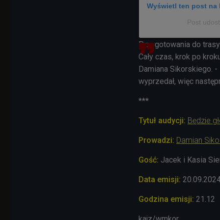
Wyświetl ten post na 
Post udost
Przygotowania do trasy
Cały czas, krok po krok
Damiana Sikorskiego. -
wyprzedał, więc następ
***
Tytuł audycji:
Będzie g
Prowadzi:
Damian Siko
Gość:
Jacek i Kasia Si
Data emisji:
20.09
.202
Godzina emisji:
21.12
kajz/wmkor