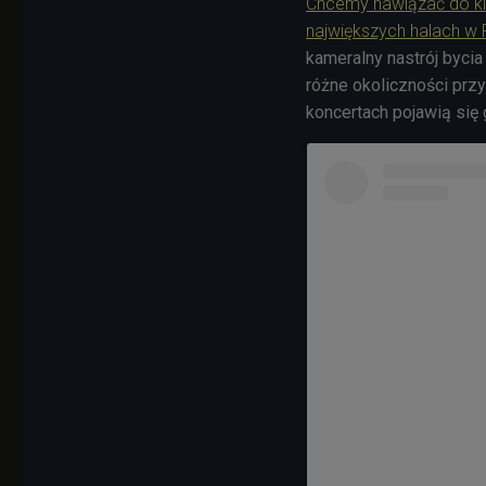
Chcemy nawiązać do kl
największych halach w 
kameralny nastrój bycia
różne okoliczności przy
koncertach pojawią się 