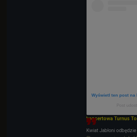
Wyświetl ten post na 
Post udost
koncertowa Turnus To
Kwiat Jabłoni odbędzie