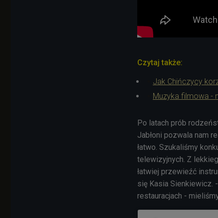
Czytaj także:
Jak Chińczycy korz
Muzyka filmowa - n
Po latach prób rodzeńs
Jabłoni pozwala nam re
łatwo. Szukaliśmy konk
telewizyjnych. Z lekkie
łatwiej przewieźć instr
się Kasia Sienkiewicz.
restauracjach - mieliśmy