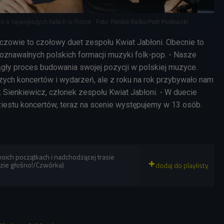
ra w największych halach w Polsce
Foto: Polskie Radio/Piotr Podlewski
iczowie to czołowy duet zespołu Kwiat Jabłoni. Obecnie to
poznawalnych polskich formacji muzyki folk-pop. - Nasze
iągły proces budowania swojej pozycji w polskiej muzyce.
zych koncertów i wydarzeń, ale z roku na rok przybywało nam
 Sienkiewicz, członek zespołu Kwiat Jabłoni. - W duecie
ziestu koncertów, teraz na scenie występujemy w 13 osób.
woich początkach i nadchodzącej trasie
zie głośno!/Czwórka)