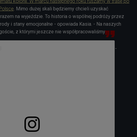
imatu kolonii. W marcu następnego roku ruszamy w trasę po
Polsce
. Mimo dużej skali będziemy chcieli uzyskać
 razem na wyjeździe. To historia o wspólnej podróży przez
rody i stany emocjonalne - opowiada Kasia. - Na naszych
goście, z którymi jeszcze nie współpracowaliśmy.
-