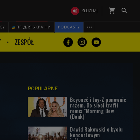
shopping_cart


SŁUCHAJ

ICY
ПР ДЛЯ УКРАЇНИ
PODCASTY
Y
ZESPÓŁ
POPULARNE
Beyoncé i Jay-Z ponownie
razem. Do sieci trafił
remix "Morning Dew
(Donk)"
Dawid Rakowski o byciu
koncertowym