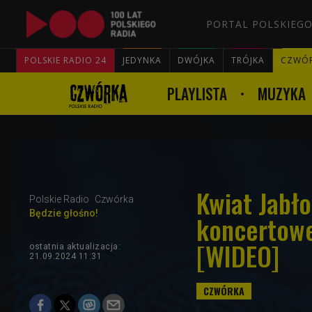
PORTAL POLSKIEGO
POLSKIE RADIO 24
JEDYNKA
DWÓJKA
TRÓJKA
CZWÓ
PLAYLISTA
MUZYKA
Kwiat Jabło
Polskie Radio
Czwórka
Będzie głośno!
koncertowe
[WIDEO]
ostatnia aktualizacja:
21.09.2024 11:31