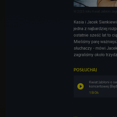
W 2025 roku Kwiat Jabłoni zag
Kasia i Jacek Sienkiew
jedna z najbardziej roz
ostatnie sześć lat to c
Mieliśmy parę ważniejs
słuchaczy - mówi Jacek
zagraliśmy około trzyd
POSŁUCHAJ
Kwiat Jabłoni o s
koncertowej (Będ
18:04