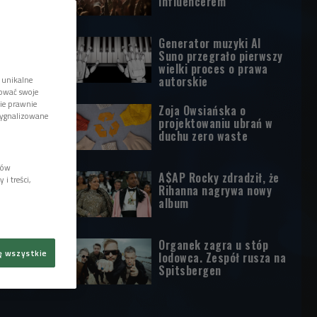
influencerem
Generator muzyki AI
Suno przegrało pierwszy
wielki proces o prawa
autorskie
 unikalne
tować swoje
wie prawnie
Zoja Owsiańska o
sygnalizowane
projektowaniu ubrań w
duchu zero waste
lów
A$AP Rocky zdradził, że
i treści,
Rihanna nagrywa nowy
album
Organek zagra u stóp
ę wszystkie
lodowca. Zespół rusza na
Spitsbergen