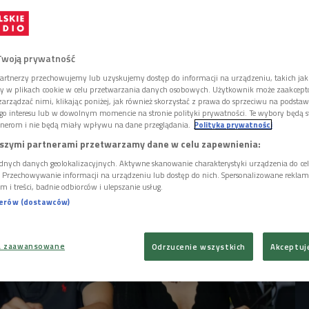
lubów po największe polskie hale
pół Kwiat Jabłoni to wyjątkowa formacja na
uzycznej. W audycji "Będzie głośno!" Kasia i
zowie opowiedzieli o swoich trudnych
Twoją prywatność
o nadchodzącej trasie Turnus Tour.
artnerzy przechowujemy lub uzyskujemy dostęp do informacji na urządzeniu, takich jak
ory w plikach cookie w celu przetwarzania danych osobowych. Użytkownik może zaakcep
arządzać nimi, klikając poniżej, jak również skorzystać z prawa do sprzeciwu na podsta
go interesu lub w dowolnym momencie na stronie polityki prywatności. Te wybory będą 
nerom i nie będą miały wpływu na dane przeglądania.
Polityka prywatności
szymi partnerami przetwarzamy dane w celu zapewnienia:
dnych danych geolokalizacyjnych. Aktywne skanowanie charakterystyki urządzenia do ce
i. Przechowywanie informacji na urządzeniu lub dostęp do nich. Spersonalizowane reklamy 
m i treści, badnie odbiorców i ulepszanie usług.
nerów (dostawców)
a zaawansowane
Odrzucenie wszystkich
Akceptuj