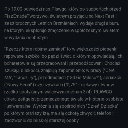
Po 19.00 odwiedzi nas Plawgo, który po supportach przed
FiszEmadeTworzywo, świetnym przyjęciu na Next Fest i
zeszłorocznych Letnich Brzmieniach, wydaje drugi album,
na którym, eksploruje zmęczenie współczesnym światem
w wydaniu osobistym.
"Rzeczy które robimy zamiast" to w większości piosenki
rapowane szybko, bo pędzi świat, o którym opowiadają. Ich
bohaterowie są przepracowani i przebodźcowani. Chociaż
szukają bliskości, znajdują zapomnienie; w pracy ("ONA
MA", "Tańcz Ty"), przedmiotach ("Gdzie Miłość?"), serialach
("Nowy Serial") czy używkach ("0,75" - ciekawy utwór w
rzadko spotykanym walcowym metrum 3/4). PLAWGO
ubiera zeitgeist przemęczonego świata w historie osobiste
i uniwersalne. Wyróżnia się spośród nich "Dzień Dziadka"
po którym otarłszy łzę, ma się ochotę chwycić telefon i
zadzwonić do bliskiej starszej osoby.