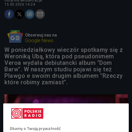
ostatnia aktualizacja:
15.05.2026 14:24
Obserwuj nas na
Google News
W poniedziałkowy wieczór spotkamy się z
Weroniką Ubą, która pod pseudonimem
Veroa wydała debiutancki album "Dom
Barw". W naszym studiu pojawi się też
Plawgo e swoim drugim albumem "Rzeczy
które robimy zamiast".
Dbamy o Twoją prywatność