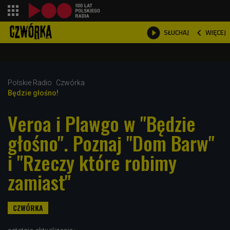
shopping_cart



WIĘCEJ
SŁUCHAJ

Polskie Radio
Czwórka
Będzie głośno!
Veroa i Plawgo w "Będzie
głośno". Poznaj "Dom Barw"
i "Rzeczy które robimy
zamiast"