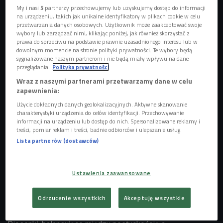
My i nasi
5
partnerzy przechowujemy lub uzyskujemy dostęp do informacji
na urządzeniu, takich jak unikalne identyfikatory w plikach cookie w celu
przetwarzania danych osobowych. Użytkownik może zaakceptować swoje
wybory lub zarządzać nimi, klikając poniżej, jak również skorzystać z
prawa do sprzeciwu na podstawie prawnie uzasadnionego interesu lub w
dowolnym momencie na stronie polityki prywatności. Te wybory będą
sygnalizowane naszym partnerom i nie będą miały wpływu na dane
Zdjęcie ilustracyjne
Foto: Shutterstock
przeglądania.
Polityka prywatności
VEROA to wokalistka, skrzypaczka i kompozytorka,
Wraz z naszymi partnerami przetwarzamy dane w celu
zapewnienia:
absolwentka kierunku Jazz i Muzyka Estradowa na
Uniwersytet Marii Curie-Skłodowskiej w Lublinie. Jej
Użycie dokładnych danych geolokalizacyjnych. Aktywne skanowanie
charakterystyki urządzenia do celów identyfikacji. Przechowywanie
twórczość łączy akustyczne instrumenty z nowoczesnym
informacji na urządzeniu lub dostęp do nich. Spersonalizowane reklamy i
brzmieniem, tworząc charakterystyczne połączenie
treści, pomiar reklam i treści, badnie odbiorców i ulepszanie usług.
Lista partnerów (dostawców)
alternatywnego popu i folku. Artystka została doceniona
m.in. Grand Prix Ogólnopolski Festiwal Piosenki
Artystycznej OFPA w Rybniku oraz występem na Studencki
Ustawienia zaawansowane
Festiwal Piosenki w Krakowie.
Odrzucenie wszystkich
Akceptuję wszystkie
Jej debiutancki album "Dom Barw" to osobista podróż
przez emocje i doświadczenia młodego pokolenia.