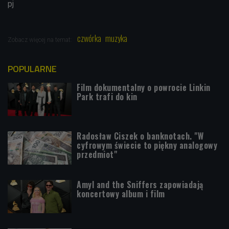
pj
czwórka
muzyka
Zobacz więcej na temat:
POPULARNE
Film dokumentalny o powrocie Linkin
Park trafi do kin
Radosław Ciszek o banknotach. "W
cyfrowym świecie to piękny analogowy
przedmiot"
Amyl and the Sniffers zapowiadają
koncertowy album i film