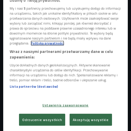
Dbamy o Twoją prywatność
My i nasi
5
partnerzy przechowujemy lub uzyskujemy dostęp do informacji
na urządzeniu, takich jak unikalne identyfikatory w plikach cookie w celu
przetwarzania danych osobowych. Użytkownik może zaakceptować swoje
wybory lub zarządzać nimi, klikając poniżej, jak również skorzystać z
"Będzie głośno! Konkurs" startuje 1 grudnia
Foto: Polskie Radio
prawa do sprzeciwu na podstawie prawnie uzasadnionego interesu lub w
dowolnym momencie na stronie polityki prywatności. Te wybory będą
Czwórka od lat wspiera młodych, debiutujących artystów.
sygnalizowane naszym partnerom i nie będą miały wpływu na dane
Co tydzień w poniedziałkowej audycji "Będzie głośno"
przeglądania.
Polityka prywatności
Damian Sikorski odkrywa najnowsze brzmienia debiutantów
Wraz z naszymi partnerami przetwarzamy dane w celu
zapewnienia:
z wielkim potencjałem. Do Czwórkowego studia zaprasza
artystów, którzy swoją ciężką pracą i pasją zdobywają
Użycie dokładnych danych geolokalizacyjnych. Aktywne skanowanie
charakterystyki urządzenia do celów identyfikacji. Przechowywanie
serca słuchaczy. Nie brakuje też rozmów z tymi bardziej
informacji na urządzeniu lub dostęp do nich. Spersonalizowane reklamy i
doświadczonymi w branży.
treści, pomiar reklam i treści, badnie odbiorców i ulepszanie usług.
Lista partnerów (dostawców)
-
Radiowa Czwórka zawsze była i będzie miejscem
idealnym dla muzycznych debiutantów - mówi dyrektorka-
Ustawienia zaawansowane
redaktorka naczelna Justyna Dżbik-Kluge. - Przy każdej
kolejnej edycji konkursu "Będzie głośno" zastanawiamy się
Odrzucenie wszystkich
Akceptuję wszystkie
jakie realne potrzeby mają dziś młodzi artyści, próbujący
swoich sił w branży muzycznej. Tym razem stawiamy na