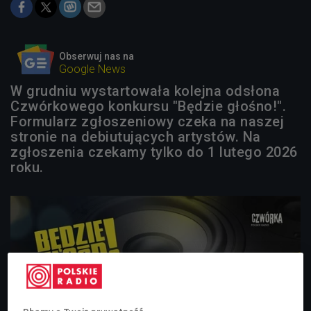
Obserwuj nas na
Google News
W grudniu wystartowała kolejna odsłona
Czwórkowego konkursu "Będzie głośno!".
Formularz zgłoszeniowy czeka na naszej
stronie na debiutujących artystów. Na
zgłoszenia czekamy tylko do 1 lutego 2026
roku.