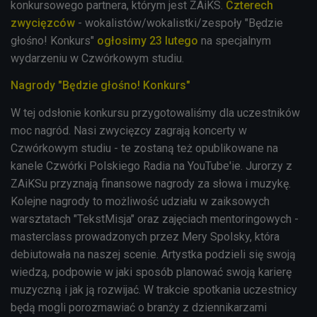
konkursowego partnera, którym jest ZAiKS.
Czterech
zwycięzców
- wokalistów/wokalistki/zespoły "Będzie
głośno! Konkurs"
ogłosimy 23 lutego
na specjalnym
wydarzeniu w Czwórkowym studiu.
Nagrody "Będzie głośno! Konkurs"
W tej odsłonie konkursu przygotowaliśmy dla uczestników
moc nagród. Nasi zwycięzcy zagrają koncerty w
Czwórkowym studiu - te zostaną też opublikowane na
kanele Czwórki Polskiego Radia na YouTube'ie. Jurorzy z
ZAiKSu przyznają finansowe nagrody za słowa i muzykę.
Kolejne nagrody to możliwość udziału w zaiksowych
warsztatach "TekstMisja" oraz zajęciach mentoringowych -
masterclass prowadzonych przez Mery Spolsky,
która
debiutowała na naszej scenie. Artystka podzieli się swoją
wiedzą, podpowie w jaki sposób planować swoją karierę
muzyczną i jak ją rozwijać.
W trakcie spotkania uczestnicy
będą mogli porozmawiać o branży z dziennikarzami