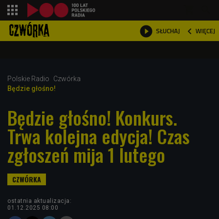
shopping_cart



WIĘCEJ
SŁUCHAJ

Polskie Radio
Czwórka
Będzie głośno!
Będzie głośno! Konkurs.
Trwa kolejna edycja! Czas
zgłoszeń mija 1 lutego
ostatnia aktualizacja:
01.12.2025 08:00