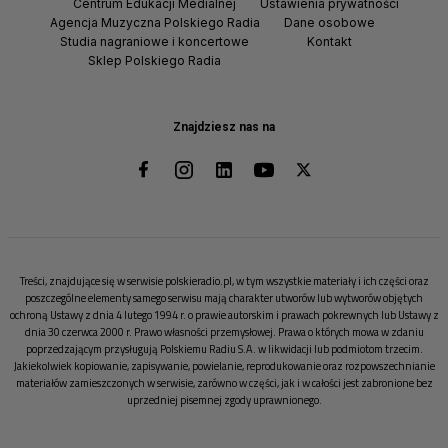
Centrum Edukacji Medialnej
Ustawienia prywatności
Agencja Muzyczna Polskiego Radia
Dane osobowe
Studia nagraniowe i koncertowe
Kontakt
Sklep Polskiego Radia
Znajdziesz nas na
Treści, znajdujące się w serwisie polskieradio.pl, w tym wszystkie materiały i ich części oraz
poszczególne elementy samego serwisu mają charakter utworów lub wytworów objętych
ochroną Ustawy z dnia 4 lutego 1994 r. o prawie autorskim i prawach pokrewnych lub Ustawy z
dnia 30 czerwca 2000 r. Prawo własności przemysłowej. Prawa o których mowa w zdaniu
poprzedzającym przysługują Polskiemu Radiu S.A. w likwidacji lub podmiotom trzecim.
Jakiekolwiek kopiowanie, zapisywanie, powielanie, reprodukowanie oraz rozpowszechnianie
materiałów zamieszczonych w serwisie, zarówno w części, jak i w całości jest zabronione bez
uprzedniej pisemnej zgody uprawnionego.