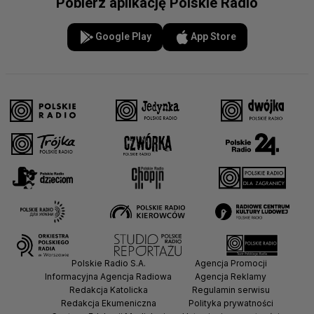
Pobierz aplikację Polskie Radio
Google Play
App Store
Polskie Radio S.A.
Agencja Promocji
Informacyjna Agencja Radiowa
Agencja Reklamy
Redakcja Katolicka
Regulamin serwisu
Redakcja Ekumeniczna
Polityka prywatności