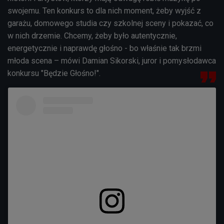
swojemu. Ten konkurs to dla nich moment, żeby wyjść z
garażu, domowego studia czy szkolnej sceny i pokazać, co
w nich drzemie. Chcemy, żeby było autentycznie,
energetycznie i naprawdę głośno - bo właśnie tak brzmi
młoda scena – mówi Damian Sikorski, juror i pomysłodawca
konkursu "Będzie Głośno!".