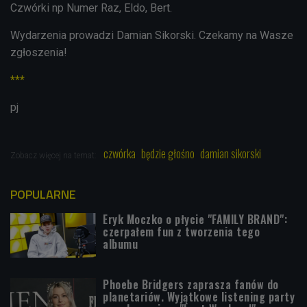
Czwórki np Numer Raz, Eldo, Bert.
Wydarzenia prowadzi Damian Sikorski. Czekamy na Wasze
zgłoszenia!
***
pj
czwórka
będzie głośno
damian sikorski
Zobacz więcej na temat:
POPULARNE
Eryk Moczko o płycie "FAMILY BRAND":
czerpałem fun z tworzenia tego
albumu
Phoebe Bridgers zaprasza fanów do
planetariów. Wyjątkowe listening party