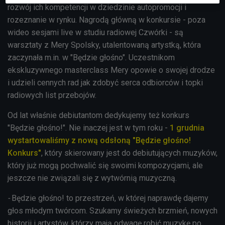
rozwój ich kompetencji w dziedzinie autopromocji i
rozeznanie w rynku. Nagrodą główną w konkursie - poza
wideo sesjami live w studiu radiowej Czwórki - są
warsztaty z Mery Spolsky, utalentowaną artystką, która
zaczynała m.in. w "Będzie głośno". Uczestnikom
ekskluzywnego masterclass Mery opowie o swojej drodze
i udzieli cennych rad jak zdobyć serca odbiorców i topki
radiowych list przebojów.
Od lat właśnie debiutantom dedykujemy też konkurs
"Będzie głośno!". Nie inaczej jest w tym roku -
1 grudnia
wystartowaliśmy z nową odsłoną "Będzie głośno!
Konkurs"
, który skierowany jest do debiutujących muzyków,
który już mogą pochwalić się swoimi kompozycjami, ale
jeszcze nie związali się z wytwórnią muzyczną.
-
Będzie głośno! to przestrzeń, w której naprawdę dajemy
głos młodym twórcom. Szukamy świeżych brzmień, nowych
historii i artystów, którzy mają odwagę robić muzykę po