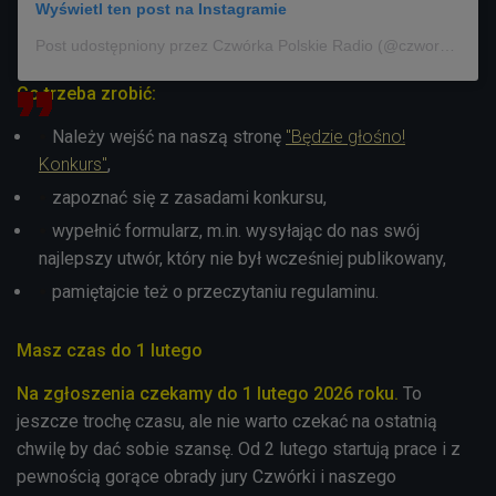
Wyświetl ten post na Instagramie
Post udostępniony przez Czwórka Polskie Radio (@czworka_polskieradio)
Co trzeba zrobić:
Należy wejść na naszą stronę
"Będzie głośno!
Konkurs"
,
zapoznać się z zasadami konkursu,
wypełnić formularz, m.in. wysyłając do nas swój
najlepszy utwór, który nie był wcześniej publikowany,
pamiętajcie też o przeczytaniu regulaminu.
Masz czas do 1 lutego
Na zgłoszenia czekamy do 1 lutego 2026 roku.
To
jeszcze trochę czasu, ale nie warto czekać na ostatnią
chwilę by dać sobie szansę. Od 2 lutego startują prace i z
pewnością gorące obrady jury Czwórki i naszego