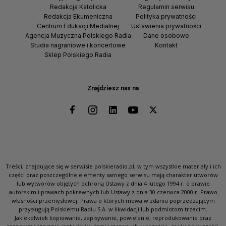
Redakcja Katolicka
Regulamin serwisu
Redakcja Ekumeniczna
Polityka prywatności
Centrum Edukacji Medialnej
Ustawienia prywatności
Agencja Muzyczna Polskiego Radia
Dane osobowe
Studia nagraniowe i koncertowe
Kontakt
Sklep Polskiego Radia
Znajdziesz nas na
Treści, znajdujące się w serwisie polskieradio.pl, w tym wszystkie materiały i ich
części oraz poszczególne elementy samego serwisu mają charakter utworów
lub wytworów objętych ochroną Ustawy z dnia 4 lutego 1994 r. o prawie
autorskim i prawach pokrewnych lub Ustawy z dnia 30 czerwca 2000 r. Prawo
własności przemysłowej. Prawa o których mowa w zdaniu poprzedzającym
przysługują Polskiemu Radiu S.A. w likwidacji lub podmiotom trzecim.
Jakiekolwiek kopiowanie, zapisywanie, powielanie, reprodukowanie oraz