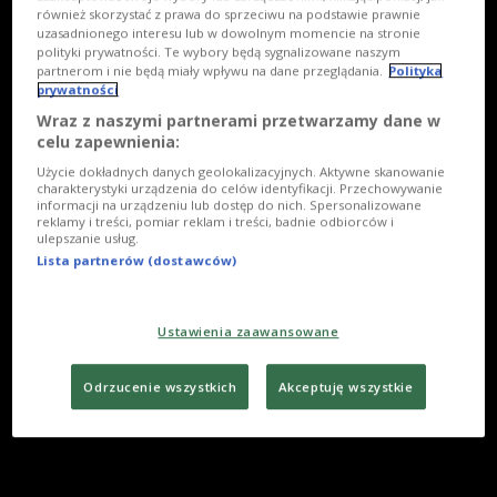
również skorzystać z prawa do sprzeciwu na podstawie prawnie
uzasadnionego interesu lub w dowolnym momencie na stronie
polityki prywatności. Te wybory będą sygnalizowane naszym
partnerom i nie będą miały wpływu na dane przeglądania.
Polityka
prywatności
Wraz z naszymi partnerami przetwarzamy dane w
celu zapewnienia:
Użycie dokładnych danych geolokalizacyjnych. Aktywne skanowanie
charakterystyki urządzenia do celów identyfikacji. Przechowywanie
informacji na urządzeniu lub dostęp do nich. Spersonalizowane
reklamy i treści, pomiar reklam i treści, badnie odbiorców i
ulepszanie usług.
Lista partnerów (dostawców)
Ustawienia zaawansowane
Odrzucenie wszystkich
Akceptuję wszystkie