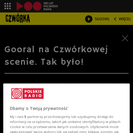
shopping_cart



SŁUCHAJ
WIĘCEJ

Gooral na Czwórkowej
scenie. Tak było!
Dbamy o Twoją prywatność
My i nasi
5
partnerzy przechowujemy lub uzyskujemy dostęp do
informacji na urządzeniu, takich jak unikalne identyfikatory w plikach
cookie w celu przetwarzania danych osobowych. Użytkownik może
zaakceptować swoje wybory lub zarządzać nimi, klikając poniżej, jak