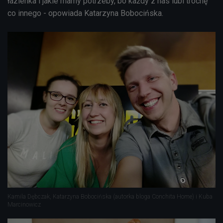
łazienka i jakie mamy potrzeby, bo każdy z nas lubi trochę
co innego - opowiada Katarzyna Bobocińska.
Kamila Dębczak, Katarzyna Bobocińska (autorka bloga Conchita Home) i Kuba
Marcinowicz