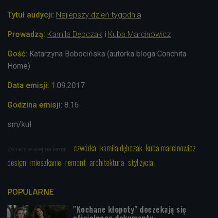
Tytuł audycji:
Najlepszy dzień tygodnia
Prowadzą:
Kamila Dębczak
i
Kuba Marcinowicz
Gość:
Katarzyna Bobocińska (autorka bloga Conchita
Home)
Data emisji:
1.09.2017
Godzina emisji:
8.16
sm/kul
czwórka
kamila dębczak
kuba marcinowicz
Zobacz więcej na temat:
design
mieszkanie
remont
architektura
styl życia
POPULARNE
"Kochane kłopoty" doczekają się