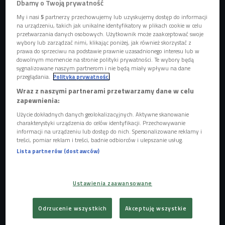
Dbamy o Twoją prywatność
My i nasi
5
partnerzy przechowujemy lub uzyskujemy dostęp do informacji
na urządzeniu, takich jak unikalne identyfikatory w plikach cookie w celu
przetwarzania danych osobowych. Użytkownik może zaakceptować swoje
wybory lub zarządzać nimi, klikając poniżej, jak również skorzystać z
prawa do sprzeciwu na podstawie prawnie uzasadnionego interesu lub w
dowolnym momencie na stronie polityki prywatności. Te wybory będą
sygnalizowane naszym partnerom i nie będą miały wpływu na dane
przeglądania.
Polityka prywatności
Wraz z naszymi partnerami przetwarzamy dane w celu
zapewnienia:
Łazienki w większości polskich mieszkań są małe, więc dobre rozplanowanie
tego wnętrza nie jest proste
Foto: August_0802/ Shutterstock
Użycie dokładnych danych geolokalizacyjnych. Aktywne skanowanie
charakterystyki urządzenia do celów identyfikacji. Przechowywanie
informacji na urządzeniu lub dostęp do nich. Spersonalizowane reklamy i
treści, pomiar reklam i treści, badnie odbiorców i ulepszanie usług.
Lista partnerów (dostawców)
Ustawienia zaawansowane
Odrzucenie wszystkich
Akceptuję wszystkie