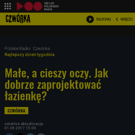
shopping_cart



WIĘCEJ
SŁUCHAJ

Polskie Radio
Czwórka
Najlepszy dzień tygodnia
Małe, a cieszy oczy. Jak
dobrze zaprojektować
łazienkę?
ostatnia aktualizacja:
01.09.2017 15:00