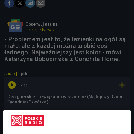
Obserwuj nas na
Google News
- Problemem jest to, że łazienki na ogół są
małe, ale z każdej można zrobić coś
ładnego. Najważniejszy jest kolor - mówi
Katarzyna Bobocińska z Conchita Home.
1 plik
AUDIO


14'11
Designerskie rozwiązania w łazience (Najlepszy Dzień
Tygodnia/Czwórka)