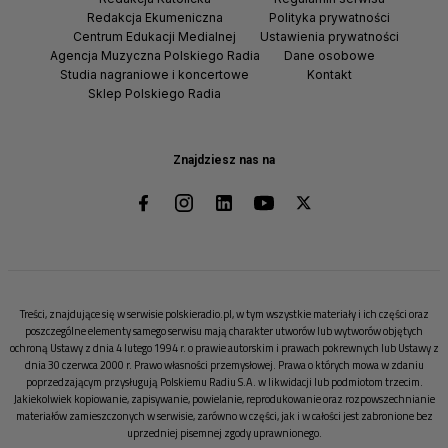
Redakcja Ekumeniczna
Polityka prywatności
Centrum Edukacji Medialnej
Ustawienia prywatności
Agencja Muzyczna Polskiego Radia
Dane osobowe
Studia nagraniowe i koncertowe
Kontakt
Sklep Polskiego Radia
Znajdziesz nas na
Treści, znajdujące się w serwisie polskieradio.pl, w tym wszystkie materiały i ich części oraz
poszczególne elementy samego serwisu mają charakter utworów lub wytworów objętych
ochroną Ustawy z dnia 4 lutego 1994 r. o prawie autorskim i prawach pokrewnych lub Ustawy z
dnia 30 czerwca 2000 r. Prawo własności przemysłowej. Prawa o których mowa w zdaniu
poprzedzającym przysługują Polskiemu Radiu S.A. w likwidacji lub podmiotom trzecim.
Jakiekolwiek kopiowanie, zapisywanie, powielanie, reprodukowanie oraz rozpowszechnianie
materiałów zamieszczonych w serwisie, zarówno w części, jak i w całości jest zabronione bez
uprzedniej pisemnej zgody uprawnionego.