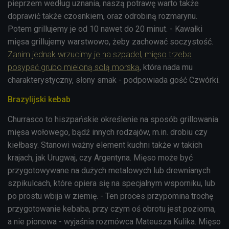
pieprzem według uznania, naszą potrawę warto także
doprawić także czosnkiem, oraz odrobiną rozmarynu.
Potem grillujemy je od 10 nawet do 20 minut. - Kawałki
mięsa grillujemy warstwowo, żeby zachować soczystość.
Zanim jednak wrzucimy je na szpadel, mięso trzeba
posypać grubo mieloną solą morską
, która nada mu
charakterystyczny, słony smak - podpowiada gość Czwórki.
Brazylijski kebab
Churrasco to hiszpańskie określenie na sposób grillowania
mięsa wołowego, bądź innych rodzajów, m.in. drobiu czy
kiełbasy. Stanowi ważny element kuchni także w takich
krajach, jak Urugwaj, czy Argentyna. Mięso może być
przygotowywane na dużych metalowych lub drewnianych
szpikulcach, które opiera się na specjalnym wsporniku, lub
po prostu wbija w ziemię. - Ten proces przypomina trochę
przygotowanie kebaba, przy czym oś obrotu jest pozioma,
a nie pionowa - wyjaśnia rozmówca Mateusza Kulika. Mięso