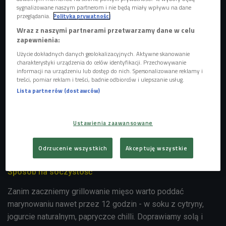
sygnalizowane naszym partnerom i nie będą miały wpływu na dane
przeglądania.
Polityka prywatności
Wołowina w roli głównej
Wraz z naszymi partnerami przetwarzamy dane w celu
zapewnienia:
Podobno kiedyś pewien kelner w jednej z restauracji
pomylił wszystkie dania na sali i goście dostali inne mięsa
Użycie dokładnych danych geolokalizacyjnych. Aktywne skanowanie
charakterystyki urządzenia do celów identyfikacji. Przechowywanie
niż zamawiali. Właściciel lokalu, aby naprawić błąd
informacji na urządzeniu lub dostęp do nich. Spersonalizowane reklamy i
pracownika, podał wszystkim gościom wszystkie dostępne
treści, pomiar reklam i treści, badnie odbiorców i ulepszanie usług.
mięsa. I tak powstała pierwsza churrascaria w Brazylii - to
Lista partnerów (dostawców)
legenda o początkach tej tradycji. -
W Brazylii główną rolę
na grillu odgrywa wołowina
: Picanha i Alcatra. Są też
Ustawienia zaawansowane
wieprzowe karkówka i żeberka oraz biała kiełbasa oraz
wielki przysmak Brazylijczyków: serduszka z kurczaka -
Odrzucenie wszystkich
Akceptuję wszystkie
wymienia Bogdan z baru Brasil On The Plate.
Sposób na soczystość
Zanim zaczniemy grillowanie mięso warto poddać
marynowaniu nawet przez 12 godzin - w soku z cytryny,
jogurcie naturalnym, papryczce chilli. Doprawiamy solą i