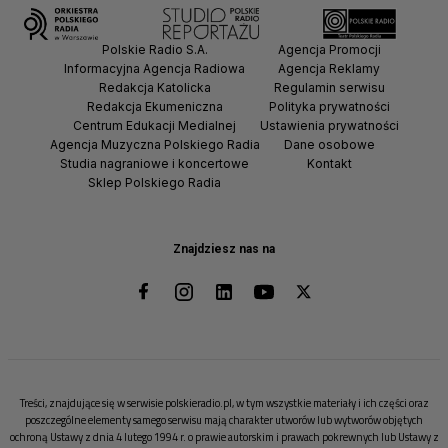
Polskie Radio S.A.
Agencja Promocji
Informacyjna Agencja Radiowa
Agencja Reklamy
Redakcja Katolicka
Regulamin serwisu
Redakcja Ekumeniczna
Polityka prywatności
Centrum Edukacji Medialnej
Ustawienia prywatności
Agencja Muzyczna Polskiego Radia
Dane osobowe
Studia nagraniowe i koncertowe
Kontakt
Sklep Polskiego Radia
Znajdziesz nas na
Treści, znajdujące się w serwisie polskieradio.pl, w tym wszystkie materiały i ich części oraz
poszczególne elementy samego serwisu mają charakter utworów lub wytworów objętych
ochroną Ustawy z dnia 4 lutego 1994 r. o prawie autorskim i prawach pokrewnych lub Ustawy z