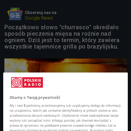
Obserwuj nas na
Google News
Początkowo słowo "churrasco" określało
sposób pieczenia mięsa na rożnie nad
ogniem. Dziś jest to termin, który zawiera
wszystkie tajemnice grilla po brazylijsku.
Dbamy o Twoją prywatność
My i nasi
5
partnerzy przechowujemy lub uzyskujemy dostęp do informacji
na urządzeniu, takich jak unikalne identyfikatory w plikach cookie w celu
przetwarzania danych osobowych. Użytkownik może zaakceptować swoje
wybory lub zarządzać nimi, klikając poniżej, jak również skorzystać z
prawa do sprzeciwu na podstawie prawnie uzasadnionego interesu lub w
dowolnym momencie na stronie polityki prywatności. Te wybory będą
Churrasco, mięso z grilla
Foto: Shutterstock.com