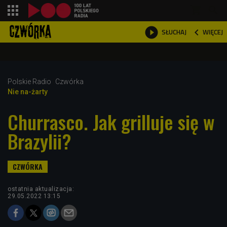
shopping_cart



WIĘCEJ
SŁUCHAJ

Polskie Radio
Czwórka
Nie na-żarty
Churrasco. Jak grilluje się w
Brazylii?
ostatnia aktualizacja:
29.05.2022 13:15