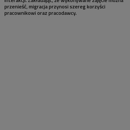
interakcji. Zakładając, że wykonywane zajęcie można
przenieść, migracja przynosi szereg korzyści
pracownikowi oraz pracodawcy.