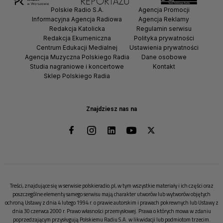
Polskie Radio S.A.
Agencja Promocji
Informacyjna Agencja Radiowa
Agencja Reklamy
Redakcja Katolicka
Regulamin serwisu
Redakcja Ekumeniczna
Polityka prywatności
Centrum Edukacji Medialnej
Ustawienia prywatności
Agencja Muzyczna Polskiego Radia
Dane osobowe
Studia nagraniowe i koncertowe
Kontakt
Sklep Polskiego Radia
Znajdziesz nas na
Treści, znajdujące się w serwisie polskieradio.pl, w tym wszystkie materiały i ich części oraz
poszczególne elementy samego serwisu mają charakter utworów lub wytworów objętych
ochroną Ustawy z dnia 4 lutego 1994 r. o prawie autorskim i prawach pokrewnych lub Ustawy z
dnia 30 czerwca 2000 r. Prawo własności przemysłowej. Prawa o których mowa w zdaniu
poprzedzającym przysługują Polskiemu Radiu S.A. w likwidacji lub podmiotom trzecim.