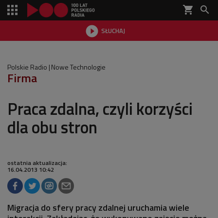
shopping_cart


SŁUCHAJ

Polskie Radio
Nowe Technologie
Firma
Praca zdalna, czyli korzyści
dla obu stron
ostatnia aktualizacja:
16.04.2013 10:42
Migracja do sfery pracy zdalnej uruchamia wiele