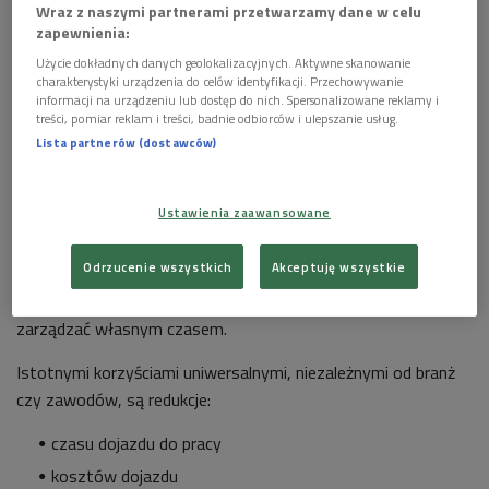
Wraz z naszymi partnerami przetwarzamy dane w celu
niemożliwa jest realna korzyść pracodawcy bez integralnej
zapewnienia:
korzyści pracownika.
Użycie dokładnych danych geolokalizacyjnych. Aktywne skanowanie
charakterystyki urządzenia do celów identyfikacji. Przechowywanie
Wiele aktywności, profesji i branż
informacji na urządzeniu lub dostęp do nich. Spersonalizowane reklamy i
treści, pomiar reklam i treści, badnie odbiorców i ulepszanie usług.
Jak wiadomo prace zdalną mogą wykonywać pracownicy wielu
Lista partnerów (dostawców)
sektorów: najbardziej przyjazną nomen omen technologią dla
pracy zdalnej jest oczywiście sektor ICT. W formie pracy
Ustawienia zaawansowane
zdalnej pracują programiści, graficy, webmasterzy, czy
copywriterzy. Korzyścią główną w tym sektorze jest
Odrzucenie wszystkich
Akceptuję wszystkie
elastyczność czasu pracy i znacznie łatwiejsze godzenie
sfery prywatnej i zawodowej. Pracownik może również lepiej
zarządzać własnym czasem.
Istotnymi korzyściami uniwersalnymi, niezależnymi od branż
czy zawodów, są redukcje:
czasu dojazdu do pracy
kosztów dojazdu