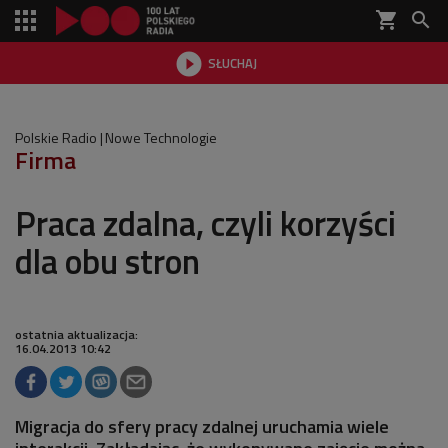
shopping_cart


SŁUCHAJ

Polskie Radio
Nowe Technologie
Firma
Praca zdalna, czyli korzyści
dla obu stron
ostatnia aktualizacja:
16.04.2013 10:42
Migracja do sfery pracy zdalnej uruchamia wiele