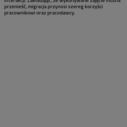
interakcji. Zakładając, że wykonywane zajęcie można
przenieść, migracja przynosi szereg korzyści
pracownikowi oraz pracodawcy.