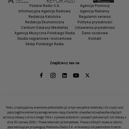
Polskie Radio S.A.
Agencja Promocji
Informacyjna Agencja Radiowa
Agencja Reklamy
Redakcja Katolicka
Regulamin serwisu
Redakcja Ekumeniczna
Polityka prywatności
Centrum Edukacji Medialnej
Ustawienia prywatności
Agencja Muzyczna Polskiego Radia
Dane osobowe
Studia nagraniowe i koncertowe
Kontakt
Sklep Polskiego Radia
Znajdziesz nas na
Treści, znajdujące się w serwisie polskieradio.pl, w tym wszystkie materiały i ich części oraz
poszczególne elementy samego serwisu mają charakter utworów lub wytworów objętych
ochroną Ustawy z dnia 4 lutego 1994 r. o prawie autorskim i prawach pokrewnych lub Ustawy z
dnia 30 czerwca 2000 r. Prawo własności przemysłowej. Prawa o których mowa w zdaniu
poprzedzającym przysługują Polskiemu Radiu S.A. w likwidacji lub podmiotom trzecim.