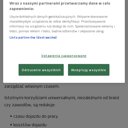
Wraz z naszymi partnerami przetwarzamy dane w celu
niemożliwa jest realna korzyść pracodawcy bez integralnej
zapewnienia:
korzyści pracownika.
Użycie dokładnych danych geolokalizacyjnych. Aktywne skanowanie
charakterystyki urządzenia do celów identyfikacji. Przechowywanie
Wiele aktywności, profesji i branż
informacji na urządzeniu lub dostęp do nich. Spersonalizowane reklamy i
treści, pomiar reklam i treści, badnie odbiorców i ulepszanie usług.
Jak wiadomo prace zdalną mogą wykonywać pracownicy wielu
Lista partnerów (dostawców)
sektorów: najbardziej przyjazną nomen omen technologią dla
pracy zdalnej jest oczywiście sektor ICT. W formie pracy
Ustawienia zaawansowane
zdalnej pracują programiści, graficy, webmasterzy, czy
copywriterzy. Korzyścią główną w tym sektorze jest
Odrzucenie wszystkich
Akceptuję wszystkie
elastyczność czasu pracy i znacznie łatwiejsze godzenie
sfery prywatnej i zawodowej. Pracownik może również lepiej
zarządzać własnym czasem.
Istotnymi korzyściami uniwersalnymi, niezależnymi od branż
czy zawodów, są redukcje:
czasu dojazdu do pracy
kosztów dojazdu