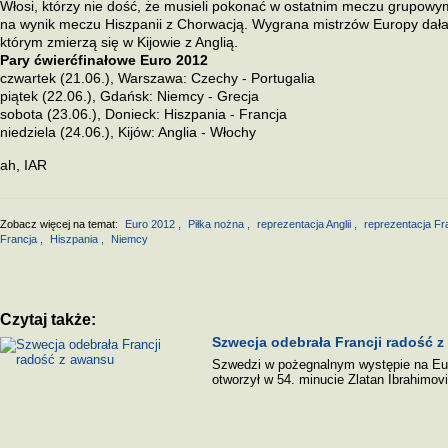
Włosi, którzy nie dość, że musieli pokonać w ostatnim meczu grupowym 
na wynik meczu Hiszpanii z Chorwacją. Wygrana mistrzów Europy dała
którym zmierzą się w Kijowie z Anglią.
Pary ćwierćfinałowe Euro 2012
czwartek (21.06.), Warszawa: Czechy - Portugalia
piątek (22.06.), Gdańsk: Niemcy - Grecja
sobota (23.06.), Donieck: Hiszpania - Francja
niedziela (24.06.), Kijów: Anglia - Włochy
ah, IAR
Zobacz więcej na temat:
Euro 2012
,
Piłka nożna
,
reprezentacja Anglii
,
reprezentacja Fr
Francja
,
Hiszpania
,
Niemcy
Czytaj także:
Szwecja odebrała Francji radość 
Szwedzi w pożegnalnym występie na Eu
otworzył w 54. minucie Zlatan Ibrahimovi