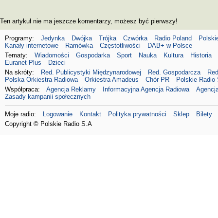
Ten artykuł nie ma jeszcze komentarzy, możesz być pierwszy!
Programy:
Jedynka
Dwójka
Trójka
Czwórka
Radio Poland
Polski
Kanały internetowe
Ramówka
Częstotliwości
DAB+ w Polsce
Tematy:
Wiadomości
Gospodarka
Sport
Nauka
Kultura
Historia
Euranet Plus
Dzieci
Na skróty:
Red. Publicystyki Międzynarodowej
Red. Gospodarcza
Red
Polska Orkiestra Radiowa
Orkiestra Amadeus
Chór PR
Polskie Radio 
Współpraca:
Agencja Reklamy
Informacyjna Agencja Radiowa
Agencja
Zasady kampanii społecznych
Moje radio:
Logowanie
Kontakt
Polityka prywatności
Sklep
Bilety
Copyright © Polskie Radio S.A