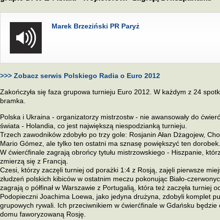
Marek Brzeziński PR Paryż
>>> Zobacz serwis Polskiego Radia o Euro 2012
Zakończyła się faza grupowa turnieju Euro 2012. W każdym z 24 spotk
bramka.
Polska i Ukraina - organizatorzy mistrzostw - nie awansowały do ćwierć
świata - Holandia, co jest największą niespodzianką turnieju.
Trzech zawodników zdobyło po trzy gole: Rosjanin Ałan Dżagojew, Ch
Mario Gómez, ale tylko ten ostatni ma sznasę powiększyć ten dorobek
W ćwierćfinale zagrają obrońcy tytułu mistrzowskiego - Hiszpanie, któr
zmierzą się z Francją.
Czesi, którzy zaczęli turniej od porażki 1:4 z Rosją, zajęli pierwsze mi
złudzeń polskich kibiców w ostatnim meczu pokonując Biało-czerwonych
zagrają o półfinał w Warszawie z Portugalią, która też zaczęła turniej 
Podopieczni Joachima Loewa, jako jedyna drużyna, zdobyli komplet p
grupowych rywali. Ich przeciwnikiem w ćwierćfinale w Gdańsku będzie d
domu faworyzowaną Rosję.