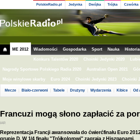
PolskieRadio.pl
Jedynka
Dwójka
Trójka
Czwórka
ME 2012
Wiadomości
Gospodarka
Sport
Nauka
Historia
Konkurs Talentów 2020
Choinki Jedynki 2020
Lubi
Nagrody Sportowe Polskiego Radia 2020
Australian Open 2021
Gór
Moje winylowe skarby
Euro 2024
Choinki Jedynki 2023
Choinki 
Mecze
Biało-czerwoni
Tabele
Drużyny
Wydarzenia
Kibice
Od 
Francuzi mogą słono zapłacić za po
IAR
Reprezentacja Francji awansowała do ćwierćfinału Euro 2012
grupie D. W 1/4 finału "Trójkolorowi" zagrają z Hiszpanami.