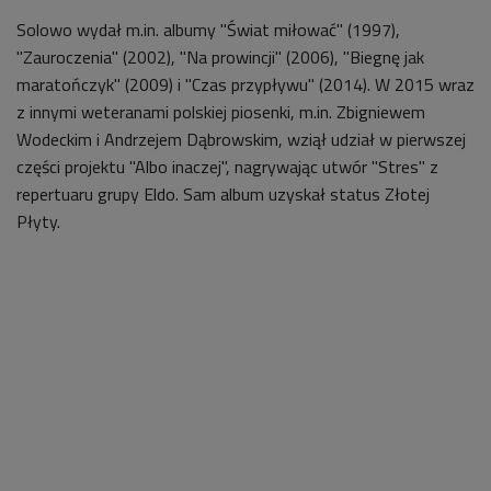
Solowo wydał m.in. albumy "Świat miłować" (1997),
"Zauroczenia" (2002), "Na prowincji" (2006), "Biegnę jak
maratończyk" (2009) i "Czas przypływu" (2014). W 2015 wraz
z innymi weteranami polskiej piosenki, m.in. Zbigniewem
Wodeckim i Andrzejem Dąbrowskim, wziął udział w pierwszej
części projektu "Albo inaczej", nagrywając utwór "Stres" z
repertuaru grupy Eldo. Sam album uzyskał status Złotej
Płyty.