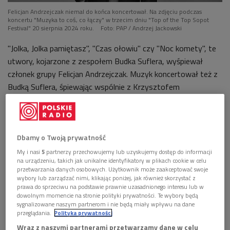
Felicjan Andrzejczak niemal do końca koncertował. Na zdjęciu podczas
koncertu "Muzyka to coś, co łączy" w trzecim dniu "Top of the Top Sopot
Festival" 20 sierpnia 2024 roku.
Foto: PAP / Andrzej Jackowski
"Jolka, Jolka pamiętasz", "Czas ołowiu" czy "Noc komety", te
utwory, kojarzone z zespołem Budka Suflera, wyśpiewał
członek grupy Felicjan Andrzejczak. Muzyk koncertował też z
Budką Suflera, śpiewając wspólnie z Krzysztofem
Cugowskim. Dziesięć lat temu gościł w studiu Polskiego
Radia, gdzie zapowiadał solowe projekty:
Dbamy o Twoją prywatność
My i nasi
5
partnerzy przechowujemy lub uzyskujemy dostęp do informacji
na urządzeniu, takich jak unikalne identyfikatory w plikach cookie w celu
przetwarzania danych osobowych. Użytkownik może zaakceptować swoje
wybory lub zarządzać nimi, klikając poniżej, jak również skorzystać z
prawa do sprzeciwu na podstawie prawnie uzasadnionego interesu lub w
dowolnym momencie na stronie polityki prywatności. Te wybory będą
sygnalizowane naszym partnerom i nie będą miały wpływu na dane
przeglądania.
Polityka prywatności
Wraz z naszymi partnerami przetwarzamy dane w celu