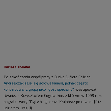
Kariera solowa
Po zakończeniu współpracy z Budką Suflera Felicjan
Andrzejczak zajął się solową karierą, jednak często
koncertował z grupą jako "gość specjalny"
, występował
również z Krzysztofem Cugowskim, z którym w 1999 roku
nagrał utwory "Piąty bieg" oraz "Krajobraz po rewolucji" (z
udziałem Urszuli).