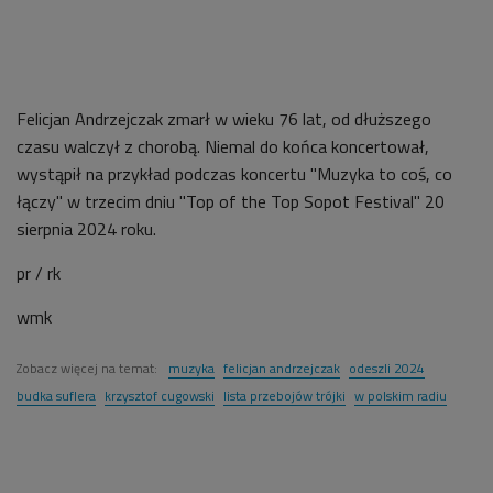
Felicjan Andrzejczak zmarł w wieku 76 lat, od dłuższego
czasu walczył z chorobą. Niemal do końca koncertował,
wystąpił na przykład podczas koncertu "Muzyka to coś, co
łączy" w trzecim dniu "Top of the Top Sopot Festival" 20
sierpnia 2024 roku.
pr / rk
wmk
Zobacz więcej na temat:
muzyka
felicjan andrzejczak
odeszli 2024
budka suflera
krzysztof cugowski
lista przebojów trójki
w polskim radiu