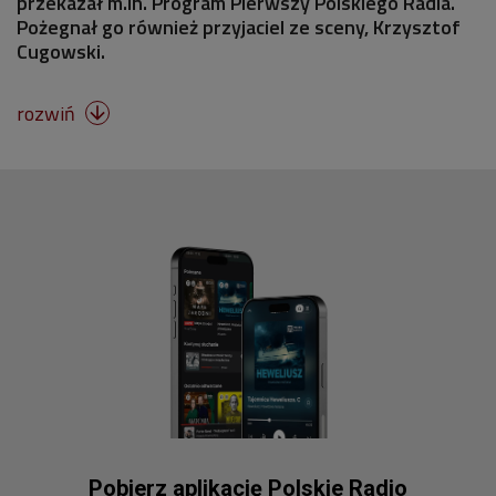
przekazał m.in. Program Pierwszy Polskiego Radia.
Pożegnał go również przyjaciel ze sceny, Krzysztof
Cugowski.
rozwiń

Pobierz aplikację Polskie Radio