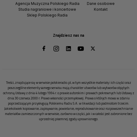
Agencja Muzyczna Polskiego Radia
Dane osobowe
Studia nagraniowe i koncertowe
Kontakt
Sklep Polskiego Radia
Znajdziesz nas na
Treści, znajdujące się w serwisie polskieradio.pl, w tym wszystkie materiały i ich części oraz
poszczególne elementy samego serwisu mają charakter utworów lub wytworów objętych
ochroną Ustawy z dnia 4 lutego 1994 r. o prawie autorskim i prawach pokrewnych lub Ustawy z
dnia 30 czerwca 2000 r. Prawo własności przemysłowej. Prawa o których mowa w zdaniu
poprzedzającym przysługują Polskiemu Radiu S.A. w likwidacji lub podmiotom trzecim.
Jakiekolwiek kopiowanie, zapisywanie, powielanie, reprodukowanie oraz rozpowszechnianie
materiałów zamieszczonych w serwisie, zarówno w części, jak i w całości jest zabronione bez
uprzedniej pisemnej zgody uprawnionego.