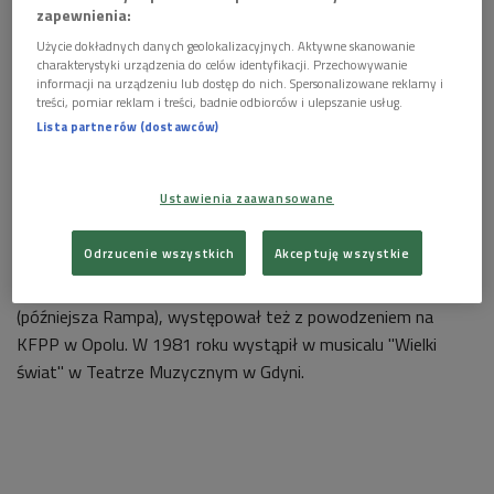
zapewnienia:
Użycie dokładnych danych geolokalizacyjnych. Aktywne skanowanie
charakterystyki urządzenia do celów identyfikacji. Przechowywanie
informacji na urządzeniu lub dostęp do nich. Spersonalizowane reklamy i
treści, pomiar reklam i treści, badnie odbiorców i ulepszanie usług.
Lista partnerów (dostawców)
Niemen, Opole, musical
Karierę muzyczną rozpoczął jeszcze w latach 60. jako uczeń
Ustawienia zaawansowane
liceum leśnego, a na początku lat 70. założył grupę C-4011.
Zaczynał od repertuaru Czesława Niemena, by z czasem
Odrzucenie wszystkich
Akceptuję wszystkie
zacząć nagrywać także własne piosenki. W latach 1979-1981
Andrzejczak współpracował z Teatrem na Targówku
(późniejsza Rampa), występował też z powodzeniem na
KFPP w Opolu. W 1981 roku wystąpił w musicalu "Wielki
świat" w Teatrze Muzycznym w Gdyni.