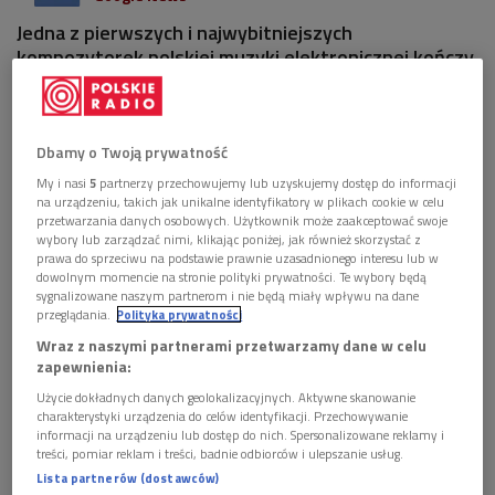
Jedna z pierwszych i najwybitniejszych
kompozytorek polskiej muzyki elektronicznej kończy
w tym roku 70 lat. A we Wrocławiu trwa właśnie
kierowany przez nią Festiwal Musica Electronica
Nova. Z Elżbietą Sikorą, a także o niej porozmawiamy
w "Notatniku Dwójki".
Dbamy o Twoją prywatność
My i nasi
5
partnerzy przechowujemy lub uzyskujemy dostęp do informacji
na urządzeniu, takich jak unikalne identyfikatory w plikach cookie w celu
przetwarzania danych osobowych. Użytkownik może zaakceptować swoje
wybory lub zarządzać nimi, klikając poniżej, jak również skorzystać z
prawa do sprzeciwu na podstawie prawnie uzasadnionego interesu lub w
dowolnym momencie na stronie polityki prywatności. Te wybory będą
sygnalizowane naszym partnerom i nie będą miały wpływu na dane
przeglądania.
Polityka prywatności
Wraz z naszymi partnerami przetwarzamy dane w celu
zapewnienia:
Użycie dokładnych danych geolokalizacyjnych. Aktywne skanowanie
charakterystyki urządzenia do celów identyfikacji. Przechowywanie
informacji na urządzeniu lub dostęp do nich. Spersonalizowane reklamy i
treści, pomiar reklam i treści, badnie odbiorców i ulepszanie usług.
Gdańsk, 24.11.2011. Fragment przedpremierowego przedstawienia opery
Lista partnerów (dostawców)
"Madame Curie"
Foto: PAP/Adam Warżawa