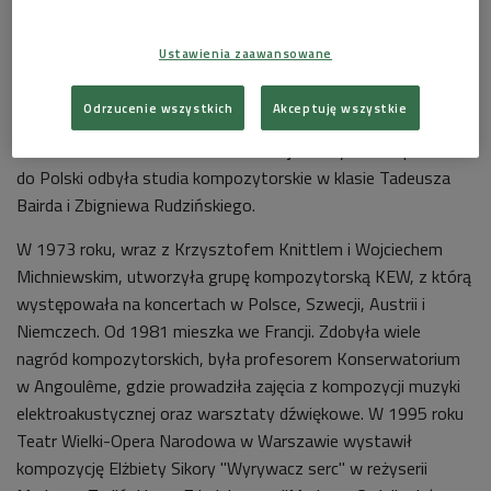
Elżbieta Sikora najpierw została absolwentką Wydziału
Ustawienia zaawansowane
Reżyserii Muzycznej u Antoniego Karużasa w PWSM w
Warszawie. Następnie studiowała muzykę elektroakustyczną
Odrzucenie wszystkich
Akceptuję wszystkie
w Paryżu, w słynnej Groupe de Recherches Musicales pod
kierunkiem Pierre'a Schaeffera i François Bayle'a. Po powrocie
do Polski odbyła studia kompozytorskie w klasie Tadeusza
Bairda i Zbigniewa Rudzińskiego.
W 1973 roku, wraz z Krzysztofem Knittlem i Wojciechem
Michniewskim, utworzyła grupę kompozytorską KEW, z którą
występowała na koncertach w Polsce, Szwecji, Austrii i
Niemczech. Od 1981 mieszka we Francji. Zdobyła wiele
nagród kompozytorskich, była profesorem Konserwatorium
w Angoulême, gdzie prowadziła zajęcia z kompozycji muzyki
elektroakustycznej oraz warsztaty dźwiękowe. W 1995 roku
Teatr Wielki-Opera Narodowa w Warszawie wystawił
kompozycję Elżbiety Sikory "Wyrywacz serc" w reżyserii