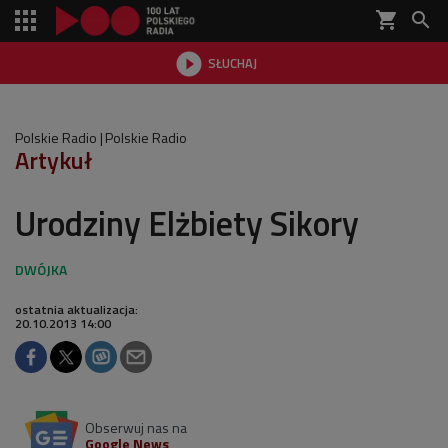
shopping_cart


SŁUCHAJ

Polskie Radio
Polskie Radio
Artykuł
Urodziny Elżbiety Sikory
ostatnia aktualizacja:
20.10.2013 14:00
Obserwuj nas na
Google News