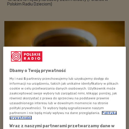
Polskim Radiu Dzieciom)
Dbamy o Twoją prywatność
My i nasi
5
partnerzy przechowujemy lub uzyskujemy dostęp do
informacji na urządzeniu, takich jak unikalne identyfikatory w plikach
cookie w celu przetwarzania danych osobowych. Użytkownik może
Foto: callocx / photo on flickr
zaakceptować swoje wybory lub zarządzać nimi, klikając poniżej, jak
również skorzystać z prawa do sprzeciwu na podstawie prawnie
„Filiżanka herbaty poradzi sobie z największym
uzasadnionego interesu lub w dowolnym momencie na stronie
polityki prywatności. Te wybory będą sygnalizowane naszym
problemem". Zaparzcie więc ulubioną herbatę, włączcie
partnerom i nie będą miały wpływu na dane przeglądania.
Polityka
Polskie Radio Dzieciom i posłuchajcie, gdzie możemy
prywatności
znaleźć najznakomitsze odmiany herbacianych liści, z
Wraz z naszymi partnerami przetwarzamy dane w