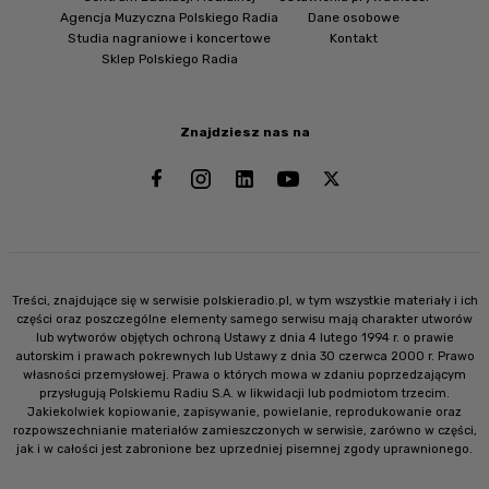
Agencja Muzyczna Polskiego Radia
Dane osobowe
Studia nagraniowe i koncertowe
Kontakt
Sklep Polskiego Radia
Znajdziesz nas na
Treści, znajdujące się w serwisie polskieradio.pl, w tym wszystkie materiały i ich
części oraz poszczególne elementy samego serwisu mają charakter utworów
lub wytworów objętych ochroną Ustawy z dnia 4 lutego 1994 r. o prawie
autorskim i prawach pokrewnych lub Ustawy z dnia 30 czerwca 2000 r. Prawo
własności przemysłowej. Prawa o których mowa w zdaniu poprzedzającym
przysługują Polskiemu Radiu S.A. w likwidacji lub podmiotom trzecim.
Jakiekolwiek kopiowanie, zapisywanie, powielanie, reprodukowanie oraz
rozpowszechnianie materiałów zamieszczonych w serwisie, zarówno w części,
jak i w całości jest zabronione bez uprzedniej pisemnej zgody uprawnionego.