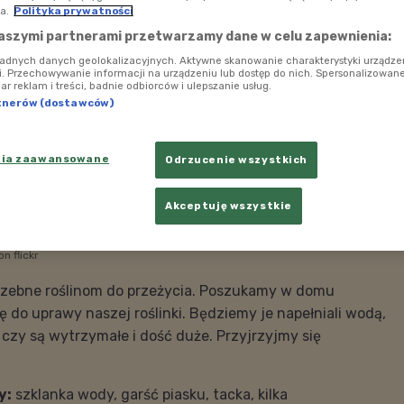
a.
Polityka prywatności
aszymi partnerami przetwarzamy dane w celu zapewnienia:
ładnych danych geolokalizacyjnych. Aktywne skanowanie charakterystyki urządze
ji. Przechowywanie informacji na urządzeniu lub dostęp do nich. Spersonalizowane
iar reklam i treści, badnie odbiorców i ulepszanie usług.
tnerów (dostawców)
nia zaawansowane
Odrzucenie wszystkich
Akceptuję wszystkie
n flickr
trzebne roślinom do przeżycia. Poszukamy w domu
 do uprawy naszej roślinki. Będziemy je napełniali wodą,
czy są wytrzymałe i dość duże. Przyjrzyjmy się
y:
szklanka wody, garść piasku, tacka, kilka