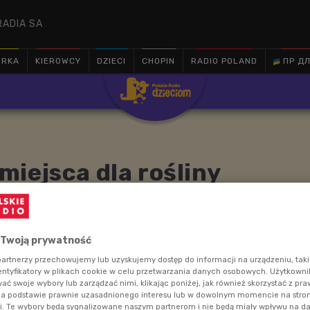
RADIA SA
ÓRKA
KIEROWCY
DZIECI
CHOPIN
RADIO POLAND
ПР ДЛ

iejsca dla rośliny
trzebne roślinom do przeżycia. Poszukamy w domu
 Twoją prywatność
 do uprawy naszej roślinki.
artnerzy przechowujemy lub uzyskujemy dostęp do informacji na urządzeniu, taki
entyfikatory w plikach cookie w celu przetwarzania danych osobowych. Użytkown
ć swoje wybory lub zarządzać nimi, klikając poniżej, jak również skorzystać z pr
na podstawie prawnie uzasadnionego interesu lub w dowolnym momencie na stroni
i. Te wybory będą sygnalizowane naszym partnerom i nie będą miały wpływu na d