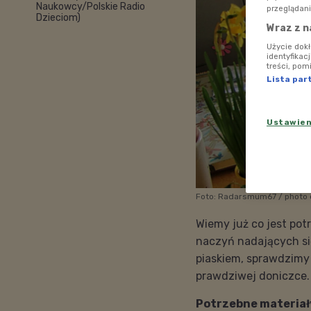
Naukowcy/Polskie Radio
przeglądani
Dzieciom)
Wraz z n
Użycie dok
identyfikac
treści, pom
Lista par
Ustawie
Foto: Radarsmum67 / photo o
Wiemy już co jest po
naczyń nadających się
piaskiem, sprawdzimy 
prawdziwej doniczce.
Potrzebne materiał