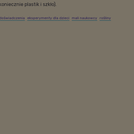
niecznie plastik i szkło).
doświadczenia
eksperymenty dla dzieci
mali naukowcy
rośliny