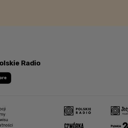
olskie Radio
ore
cji
amy
wisu
atności