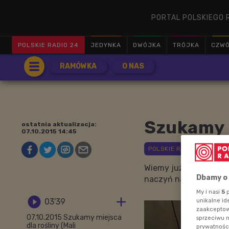
PORTAL POLSKIEGO 
POLSKIE RADIO 24
JEDYNKA
DWÓJKA
TRÓJKA
CZW
RAMÓWKA
O NAS
Szukamy m
ostatnia aktualizacja:
07.10.2015 14:45
Wiemy już co jest po
Dbamy o
naczyń nadających się
My i nasi
5
p


03'39
unikalne id
zaakceptowa
07.10.2015 Szukamy miejsca
sprzeciwu 
dla rośliny (Mali
prywatnośc