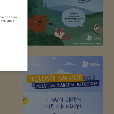
nia do celów
 reklamy i