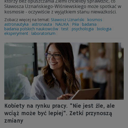
którzy bez opuszczania Ziemi chcieliby sprawdzić, co
Sławosza Uznańskiego-Wiśniewskiego może spotkać w
kosmosie - oczywiście z wyjątkiem stanu nieważkości.
Zobacz więcej na temat:
Sławosz Uznański
kosmos
astronautyka
astronauta
NAUKA
Piła
badania
badania polskich naukowców
test
psychologia
biologia
eksperyment
laboratorium
Kobiety na rynku pracy. "Nie jest źle, ale
wciąż może być lepiej". Zetki przynoszą
zmiany