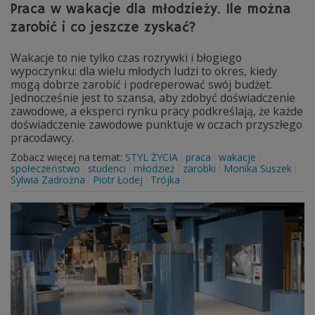
Praca w wakacje dla młodzieży. Ile można
zarobić i co jeszcze zyskać?
Wakacje to nie tylko czas rozrywki i błogiego
wypoczynku: dla wielu młodych ludzi to okres, kiedy
mogą dobrze zarobić i podreperować swój budżet.
Jednocześnie jest to szansa, aby zdobyć doświadczenie
zawodowe, a eksperci rynku pracy podkreślają, że każde
doświadczenie zawodowe punktuje w oczach przyszłego
pracodawcy.
Zobacz więcej na temat:
STYL ŻYCIA
praca
wakacje
społeczeństwo
studenci
młodzież
zarobki
Monika Suszek
Sylwia Zadrożna
Piotr Łodej
Trójka