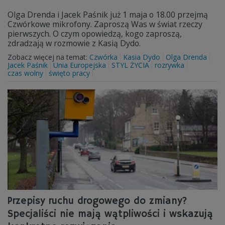
Olga Drenda i Jacek Paśnik już 1 maja o 18.00 przejmą
Czwórkowe mikrofony. Zaproszą Was w świat rzeczy
pierwszych. O czym opowiedzą, kogo zaproszą,
zdradzają w rozmowie z Kasią Dydo.
Zobacz więcej na temat:
Czwórka
Kasia Dydo
Olga Drenda
Jacek Paśnik
Unia Europejska
STYL ŻYCIA
rozrywka
czas wolny
święto pracy
Przepisy ruchu drogowego do zmiany?
Specjaliści nie mają wątpliwości i wskazują