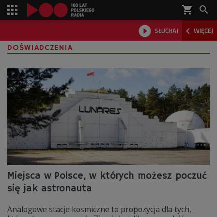
shopping_cart



SŁUCHAJ
WIĘCEJ

DOŚWIADCZENIA
Miejsca w Polsce, w których możesz poczuć
się jak astronauta
Analogowe stacje kosmiczne to propozycja dla tych,