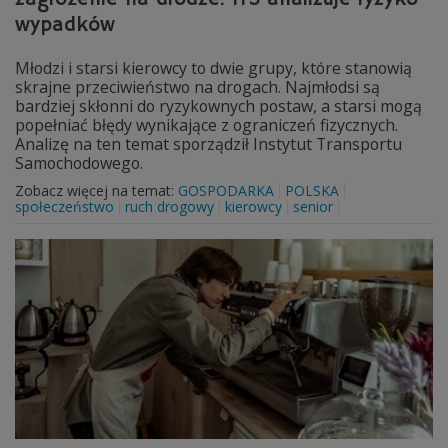
wypadków
Młodzi i starsi kierowcy to dwie grupy, które stanowią
skrajne przeciwieństwo na drogach. Najmłodsi są
bardziej skłonni do ryzykownych postaw, a starsi mogą
popełniać błędy wynikające z ograniczeń fizycznych.
Analizę na ten temat sporządził Instytut Transportu
Samochodowego.
Zobacz więcej na temat:
GOSPODARKA
POLSKA
społeczeństwo
ruch drogowy
kierowcy
senior