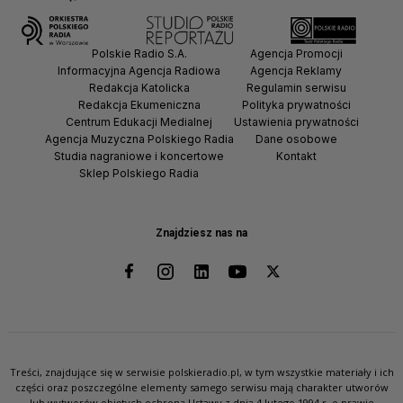
Polskie Radio S.A.
Agencja Promocji
Informacyjna Agencja Radiowa
Agencja Reklamy
Redakcja Katolicka
Regulamin serwisu
Redakcja Ekumeniczna
Polityka prywatności
Centrum Edukacji Medialnej
Ustawienia prywatności
Agencja Muzyczna Polskiego Radia
Dane osobowe
Studia nagraniowe i koncertowe
Kontakt
Sklep Polskiego Radia
Znajdziesz nas na
Treści, znajdujące się w serwisie polskieradio.pl, w tym wszystkie materiały i ich
części oraz poszczególne elementy samego serwisu mają charakter utworów
lub wytworów objętych ochroną Ustawy z dnia 4 lutego 1994 r. o prawie