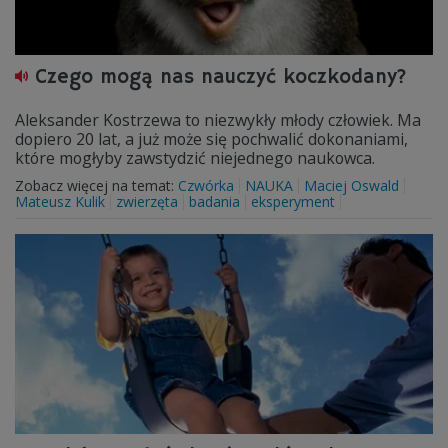
Czego mogą nas nauczyć koczkodany?
Aleksander Kostrzewa to niezwykły młody człowiek. Ma
dopiero 20 lat, a już może się pochwalić dokonaniami,
które mogłyby zawstydzić niejednego naukowca.
Zobacz więcej na temat:
Czwórka
NAUKA
Maciej Oswald
Mateusz Kulik
zwierzęta
badania
eksperyment