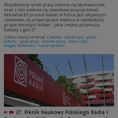
Współczesny rynek pracy zmienia się błyskawicznie,
wraz z nim zmienia się zawodowa pozycja kobiet.
Aktualnie 63 procent kobiet w Polsce jest aktywnych
zawodowo, ta proporcja jest większa w najmłodszej
grupie dorosłych kobiet - jakie zmiany przynoszą
kobiety z gen Z?
Zobacz więcej na temat:
Czwórka
dziewczyny
praca
kobieta
rynek pracy
warunki pracy
Kasia Dydo
Magda Pietkiewicz
macierzyństwo
27. Piknik Naukowy Polskiego Radia i