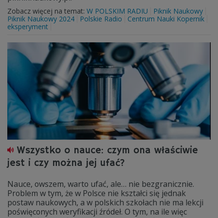
Zobacz więcej na temat:
W POLSKIM RADIU
Piknik Naukowy
Piknik Naukowy 2024
Polskie Radio
Centrum Nauki Kopernik
eksperyment
Wszystko o nauce: czym ona właściwie
jest i czy można jej ufać?
Nauce, owszem, warto ufać, ale… nie bezgranicznie.
Problem w tym, że w Polsce nie kształci się jednak
postaw naukowych, a w polskich szkołach nie ma lekcji
poświęconych weryfikacji źródeł. O tym, na ile więc