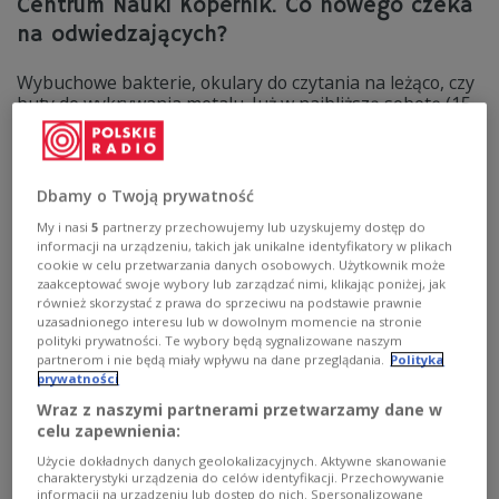
Centrum Nauki Kopernik. Co nowego czeka
na odwiedzających?
Wybuchowe bakterie, okulary do czytania na leżąco, czy
buty do wykrywania metalu. Już w najbliższą sobotę (15
czerwca) na PGE Narodowym w Warszawie odbędzie się
27. Piknik Naukowy Polskiego Radia oraz Centrum
Nauki Kopernik. W tym roku motywem przewodnim
wydarzenia jest hasło: "Nie do wiary!". W sobotę w godz.
Dbamy o Twoją prywatność
11.00 – 20.00 na błoniach Stadionu Narodowego
uczestnicy będą mogli zobaczyć prezentacje,
My i nasi
5
partnerzy przechowujemy lub uzyskujemy dostęp do
informacji na urządzeniu, takich jak unikalne identyfikatory w plikach
zaskakujące pokazy naukowe, a także ciekawe
cookie w celu przetwarzania danych osobowych. Użytkownik może
doświadczenia. Wstęp jest bezpłatny. Dziennikarze
zaakceptować swoje wybory lub zarządzać nimi, klikając poniżej, jak
Polskiego Radia będą relacjonować przebieg imprezy
również skorzystać z prawa do sprzeciwu na podstawie prawnie
i prowadzić z terenu Pikniku audycje na żywo.
uzasadnionego interesu lub w dowolnym momencie na stronie
polityki prywatności. Te wybory będą sygnalizowane naszym
Zobacz więcej na temat:
Piknik Naukowy
partnerom i nie będą miały wpływu na dane przeglądania.
Polityka
Piknik Naukowy 2024
Polskie Radio
Centrum Nauki Kopernik
prywatności
eksperyment
Stadion Narodowy
Robert Firmhofer
Łukasz Turski
Krystyna Kępska
Wraz z naszymi partnerami przetwarzamy dane w
celu zapewnienia:
Użycie dokładnych danych geolokalizacyjnych. Aktywne skanowanie
charakterystyki urządzenia do celów identyfikacji. Przechowywanie
informacji na urządzeniu lub dostęp do nich. Spersonalizowane