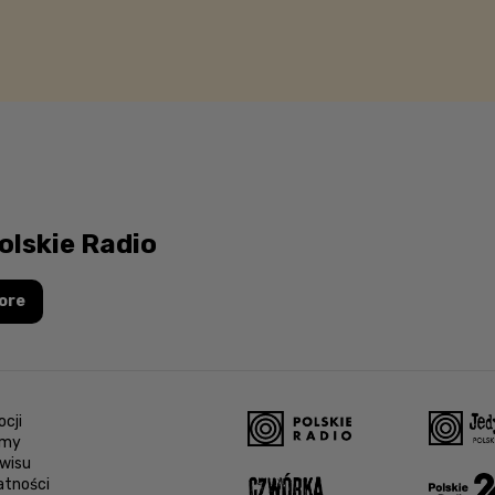
olskie Radio
ore
cji
amy
wisu
atności