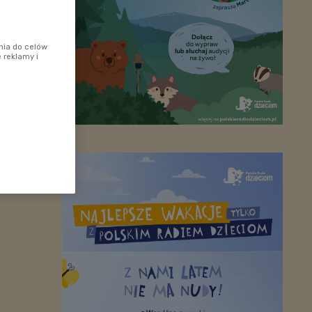
nia do celów
 reklamy i