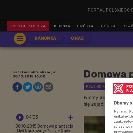
PORTAL POLSKIEGO 
POLSKIE RADIO 24
JEDYNKA
DWÓJKA
TRÓJKA
CZW
RAMÓWKA
O NAS
Domowa p
ostatnia aktualizacja:
08.10.2015 16:00
Wiemy już czego potrze
Dbamy o
się zająć!
My i nasi
5
p


04'33
unikalne id
zaakceptowa
08.10.2015 Domowa plantacja
sprzeciwu 
(Mali Naukowcy/Polskie Radio
prywatnośc