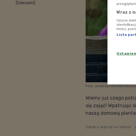
Dzieciom)
przeglądani
Wraz z n
Użycie dok
identyfikac
treści, pom
Lista par
Ustawie
Foto: pixabay.com/domena p
Wiemy już czego potrze
się zająć! Wpatrując 
naszą domową plantac
Zobacz więcej na temat: