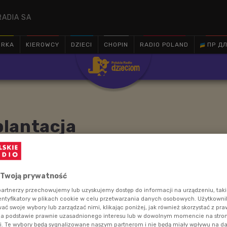
RADIA SA
ÓRKA
KIEROWCY
DZIECI
CHOPIN
RADIO POLAND
ПР ДЛ

lantacja
bują do życia rośliny, ale ciągle nie wiemy jaką rośliną
 Twoją prywatność
artnerzy przechowujemy lub uzyskujemy dostęp do informacji na urządzeniu, taki
entyfikatory w plikach cookie w celu przetwarzania danych osobowych. Użytkown
ć swoje wybory lub zarządzać nimi, klikając poniżej, jak również skorzystać z pr
na podstawie prawnie uzasadnionego interesu lub w dowolnym momencie na stroni
i. Te wybory będą sygnalizowane naszym partnerom i nie będą miały wpływu na d