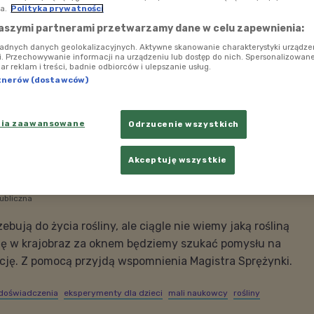
a.
Polityka prywatności
aszymi partnerami przetwarzamy dane w celu zapewnienia:
ładnych danych geolokalizacyjnych. Aktywne skanowanie charakterystyki urządze
ji. Przechowywanie informacji na urządzeniu lub dostęp do nich. Spersonalizowane
iar reklam i treści, badnie odbiorców i ulepszanie usług.
tnerów (dostawców)
nia zaawansowane
Odrzucenie wszystkich
Akceptuję wszystkie
ubliczna
bują do życia rośliny, ale ciągle nie wiemy jaką rośliną
się w krajobraz za oknem będziemy szukać pomysłu na
ję. Z pomocą przyjdą wspomnienia Magistra Sprężynki.
doświadczenia
eksperymenty dla dzieci
mali naukowcy
rośliny