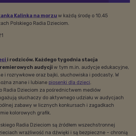
tanka Kalinka na morzu
w każdą środę o 10.45
ch Polskiego Radia Dzieciom.
21
eci
i rodziców. Każdego tygodnia stacja
premierowych audycji
w tym m.in. audycje edukacyjne,
e i rozrywkowe oraz bajki, słuchowiska i podcasty. W
ożna znane i lubiane
piosenki dla dzieci
.
go Radia Dzieciom za pośrednictwem mediów
ngażują słuchaczy do aktywnego udziału w audycjach
pólnej zabawy w licznych konkursach i zagadkach
mie kolorowych grafik.
lskiego Radia Dzieciom są źródłem wszechstronnej
zieciach wrażliwość na dźwięki i są bezpieczne – chronią