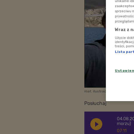
unikalne id
zaakceptowa
sprzeciwu 
prywatnośc
przeglądani
Wraz z n
Użycie dok
identyfikac
treści, pom
Lista par
Ustawie
mat. ilustracyjne
Foto: Kapi
Posłuchaj
04.08.20
morzu)
07:11