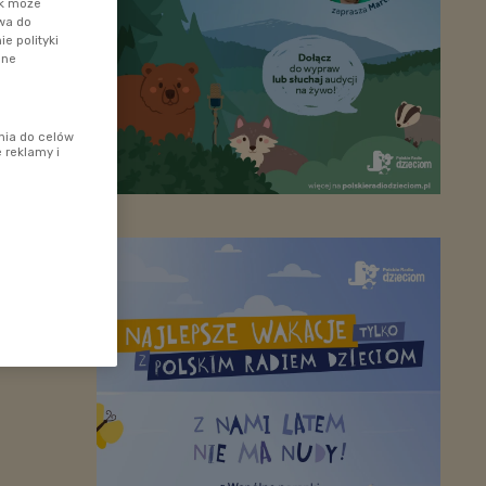
ik może
awa do
e polityki
ane
nia do celów
 reklamy i