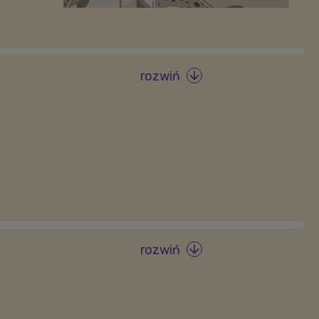
rozwiń

rozwiń
