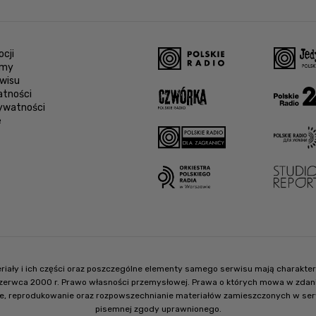
cji
amy
wisu
atności
rywatności
e
ateriały i ich części oraz poszczególne elementy samego serwisu mają charak
czerwca 2000 r. Prawo własności przemysłowej. Prawa o których mowa w zdaniu
e, reprodukowanie oraz rozpowszechnianie materiałów zamieszczonych w serwisi
pisemnej zgody uprawnionego.