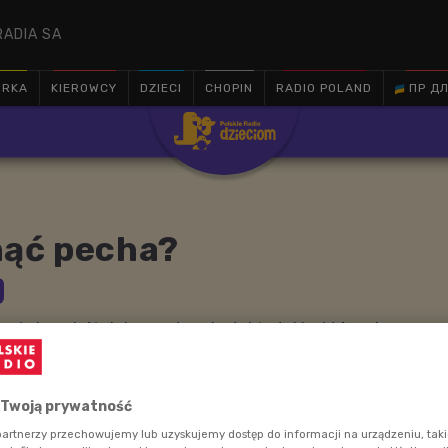
RADIA SA
ÓRKA
KIEROWCY
DZIECI
CHOPIN
RADIO POLAND
ПР ДЛ

nąć pecha?
ć się najróżniejsze sytuacje, także takie, które nie są
nych zdarzeń nie sposób uniknąć, ale możemy po prostu
ni.
 Twoją prywatność
artnerzy przechowujemy lub uzyskujemy dostęp do informacji na urządzeniu, taki