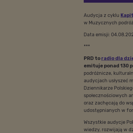
Audycja z cyklu
Kapi
w
Muzycznych podróża
Data emisji: 04.08.20
***
PRD to
radio dla dzi
emituje ponad 130 
podróżnicze, kulturaln
audycjach usłyszeć m
Dziennikarze Polskie
społecznościowych a
oraz zachęcają do ws
udostępnianych w for
Wszystkie audycje Po
wiedzy, rozwijają w d