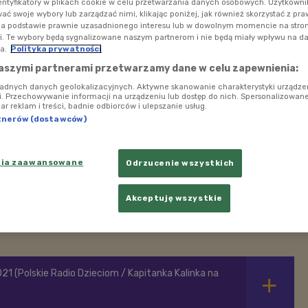
entyfikatory w plikach cookie w celu przetwarzania danych osobowych. Użytkown
ć swoje wybory lub zarządzać nimi, klikając poniżej, jak również skorzystać z pr
na podstawie prawnie uzasadnionego interesu lub w dowolnym momencie na stroni
i. Te wybory będą sygnalizowane naszym partnerom i nie będą miały wpływu na d
a.
Polityka prywatności
aszymi partnerami przetwarzamy dane w celu zapewnienia:
ładnych danych geolokalizacyjnych. Aktywne skanowanie charakterystyki urządze
ji. Przechowywanie informacji na urządzeniu lub dostęp do nich. Spersonalizowane
iar reklam i treści, badnie odbiorców i ulepszanie usług.
tnerów (dostawców)
nia zaawansowane
Odrzucenie wszystkich
Akceptuję wszystkie
tanka Kalinka
21 (Polskie Radio Dzieciom / Kapitanka Kalinka na