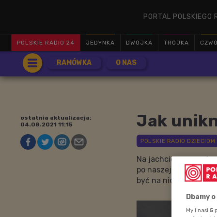
PORTAL POLSKIEGO 
POLSKIE RADIO 24
JEDYNKA
DWÓJKA
TRÓJKA
CZW
RAMÓWKA
O NAS
Jak unik
ostatnia aktualizacja:
04.08.2021 11:15
Na jachcie mogą zdarzy
po naszej myśli. Pew
być na nie przygotowa
Dbamy o
My i nasi
5
p