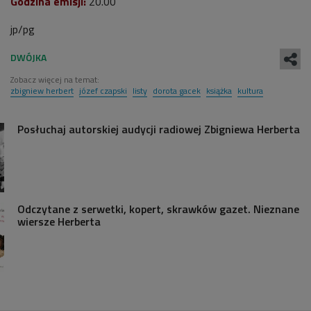
Godzina emisji:
20.00
jp/pg
Zobacz więcej na temat:
zbigniew herbert
józef czapski
listy
dorota gacek
książka
kultura
Posłuchaj autorskiej audycji radiowej Zbigniewa Herberta
Odczytane z serwetki, kopert, skrawków gazet. Nieznane
wiersze Herberta