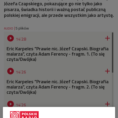
Józefa Czapskiego, pokazujące go nie tylko jako
pisarza, świadka historii i ważną postać publiczną
polskiej emigracji, ale przede wszystkim jako artystę.
5 plików
AUDIO


14'28
Eric Karpeles "Prawie nic. Józef Czapski. Biografia
malarza", czyta Adam Ferency - fragm. 1. (To się
czyta/Dwójka)


14'26
Eric Karpeles "Prawie nic. Józef Czapski. Biografia
malarza", czyta Adam Ferency - fragm. 2. (To się
czyta/Dwójka)


14'26
Eric Karpeles "Prawie nic. Józef Czapski. Biografia