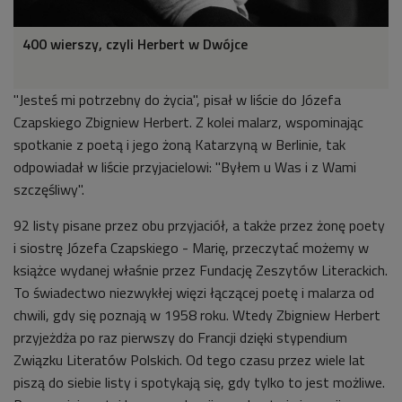
400 wierszy, czyli Herbert w Dwójce
"Jesteś mi potrzebny do życia", pisał w liście do Józefa
Czapskiego Zbigniew Herbert. Z kolei malarz, wspominając
spotkanie z poetą i jego żoną Katarzyną w Berlinie, tak
odpowiadał w liście przyjacielowi: "Byłem u Was i z Wami
szczęśliwy".
92 listy pisane przez obu przyjaciół, a także przez żonę poety
i siostrę Józefa Czapskiego - Marię, przeczytać możemy w
książce wydanej właśnie przez Fundację Zeszytów Literackich.
To świadectwo niezwykłej więzi łączącej poetę i malarza od
chwili, gdy się poznają w 1958 roku. Wtedy Zbigniew Herbert
przyjeżdża po raz pierwszy do Francji dzięki stypendium
Związku Literatów Polskich. Od tego czasu przez wiele lat
piszą do siebie listy i spotykają się, gdy tylko to jest możliwe.