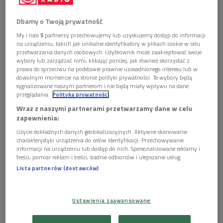
malarza", czyta Adam Ferency - fragm. 3. (To się
czyta/Dwójka)
Dbamy o Twoją prywatność


My i nasi
5
partnerzy przechowujemy lub uzyskujemy dostęp do informacji
14'28
na urządzeniu, takich jak unikalne identyfikatory w plikach cookie w celu
przetwarzania danych osobowych. Użytkownik może zaakceptować swoje
Eric Karpeles "Prawie nic. Józef Czapski. Biografia
wybory lub zarządzać nimi, klikając poniżej, jak również skorzystać z
malarza", czyta Adam Ferency - fragm. 4. (To się
prawa do sprzeciwu na podstawie prawnie uzasadnionego interesu lub w
czyta/Dwójka)
dowolnym momencie na stronie polityki prywatności. Te wybory będą
sygnalizowane naszym partnerom i nie będą miały wpływu na dane
przeglądania.
Polityka prywatności


13'30
Wraz z naszymi partnerami przetwarzamy dane w celu
Eric Karpeles "Prawie nic. Józef Czapski. Biografia
zapewnienia:
malarza", czyta Adam Ferency - fragm. 5. (To się
"Prawie nic. Józef Czapski. Biografia malarza" Erica Karpelesa, wyd. Noir sur
Użycie dokładnych danych geolokalizacyjnych. Aktywne skanowanie
czyta/Dwójka)
Blanc
Foto: mat. prom.
charakterystyki urządzenia do celów identyfikacji. Przechowywanie
informacji na urządzeniu lub dostęp do nich. Spersonalizowane reklamy i
treści, pomiar reklam i treści, badnie odbiorców i ulepszanie usług.
To właśnie malarstwo jest bowiem pryzmatem, przez który
Lista partnerów (dostawców)
Karpeles opisuje losy Czapskiego na tle dwudziestowiecznej
historii Polski. Jak pisze: Czapski nie chciał tworzyć "sztuki" –
chciał farbą chwytać życie i świat takie, jakimi je widział i ich
Ustawienia zaawansowane
doświadczał. Często mówił o sobie jako malarskim Don
Kichocie posłusznym "głosom duszy". Dlatego też w książce