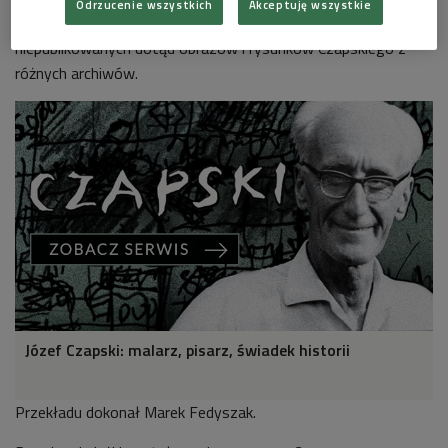
Odrzucenie wszystkich
Akceptuję wszystkie
znajduje się obszerna część albumowa, w niej zaś wiele
niepublikowanych dotąd obrazów i rysunków Czapskiego z
różnych archiwów.
Józef Czapski: malarz, pisarz, świadek historii
Przekładu dokonał Marek Fedyszak.