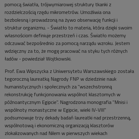
pomocą światła, trójwymiarowej struktury tkanki z
rozdzielczością rzędu mikrometrów. Umożliwia ona
bezbolesną i prowadzoną na żywo obserwację funkcji i
struktur organizmu. - Światło to materia, która dzięki swoim
własnościom definiuje przestrzeń i czas. Światło możemy
odczuwać bezpośrednio za pomocą narządu wzroku. Jestem
wdzięczny za to, że mogę pracować na styku tych różnych
ładów - powiedział Wojtkowski.
Prof. Ewa Wipszycka z Uniwersytetu Warszawskiego została
tegoroczną laureatką Nagrody FNP w dziedzinie nauk
humanistycznych i społecznych za "wszechstronną
rekonstrukcję funkcjonowania wspólnot klasztornych w
późnoantycznym Egipcie". Nagrodzona monografia "Mnisi i
wspólnoty monastyczne w Egipcie, wieki IV-VIII"
podsumowuje trzy dekady badań laureatki nad przestrzenną,
wspólnotową i ekonomiczną organizacją klasztorów
zlokalizowanych nad Nilem w pierwszych wiekach