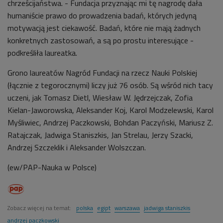
chrześcijaństwa. - Fundacja przyznając mi tę nagrodę dała
humaniście prawo do prowadzenia badań, których jedyną
motywacją jest ciekawość. Badań, które nie mają żadnych
konkretnych zastosowań, a są po prostu interesujące -
podkreśliła laureatka.
Grono laureatów Nagród Fundacji na rzecz Nauki Polskiej
(łącznie z tegorocznymi) liczy już 76 osób. Są wśród nich tacy
uczeni, jak Tomasz Dietl, Wiesław W. Jędrzejczak, Zofia
Kielan-Jaworowska, Aleksander Koj, Karol Modzelewski, Karol
Myśliwiec, Andrzej Paczkowski, Bohdan Paczyński, Mariusz Z.
Ratajczak, Jadwiga Staniszkis, Jan Strelau, Jerzy Szacki,
Andrzej Szczeklik i Aleksander Wolszczan.
(ew/PAP-Nauka w Polsce)
Zobacz więcej na temat:
polska
egipt
warszawa
jadwiga staniszkis
andrzej paczkowski