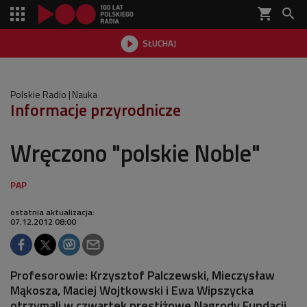
shopping_cart


SŁUCHAJ

Polskie Radio
Nauka
Informacje przyrodnicze
Wręczono "polskie Noble"
ostatnia aktualizacja:
07.12.2012 08:00
Profesorowie: Krzysztof Palczewski, Mieczysław
Mąkosza, Maciej Wojtkowski i Ewa Wipszycka
otrzymali w czwartek prestiżowe Nagrody Fundacji