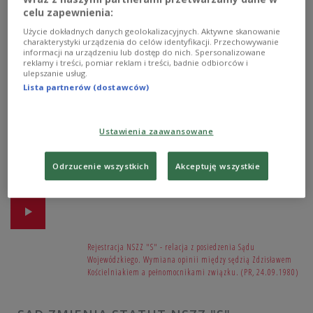
TRUDNE POCZĄTKI
celu zapewnienia:
Użycie dokładnych danych geolokalizacyjnych. Aktywne skanowanie
charakterystyki urządzenia do celów identyfikacji. Przechowywanie
informacji na urządzeniu lub dostęp do nich. Spersonalizowane
reklamy i treści, pomiar reklam i treści, badnie odbiorców i
ulepszanie usług.
Ocena rządu, finanse i rola związku - konferencja prasowa
Lista partnerów (dostawców)
Lecha Wałęsy w dniu złożenia wniosku do Sądu
Wojewódzkiego o rejestrację i statut NSZZ "S". (PR,
24.09.1980)
Ustawienia zaawansowane
STATUT ZWIĄZKU W SĄDZIE
Odrzucenie wszystkich
Akceptuję wszystkie
WOJEWÓDZKIM
Rejestracja NSZZ "S" - relacja z posiedzenia Sądu
Wojewódzkiego. Wymiana opinii między sędzią Zdzisławem
Kościelniakiem a pełnomocnikami związku. (PR, 24.09.1980)