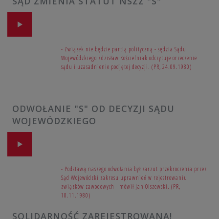
SĄD ZMIENIA STATUT NSZZ "S"
- Związek nie będzie partią polityczną - sędzia Sądu
Wojewódzkiego Zdzisław Kościelniak odczytuje orzeczenie
sądu i uzasadnienie podjętej decyzji. (PR, 24.09.1980)
ODWOŁANIE "S" OD DECYZJI SĄDU
WOJEWÓDZKIEGO
- Podstawą naszego odwołania był zarzut przekroczenia przez
Sąd Wojewódzki zakresu uprawnień w rejestrowaniu
związków zawodowych - mówił Jan Olszewski. (PR,
10.11.1980)
SOLIDARNOŚĆ ZAREJESTROWANA!