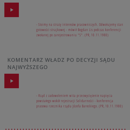
- Stoimy na straży interesów pracowniczych. Odwołujemy stan
gotowości strajkowej - mówił Bogdan Lis podczas konferencji
zwołanej po zarejestrowaniu "S". (PR, 10.11.1980)
KOMENTARZ WŁADZ PO DECYZJI SĄDU
NAJWYŻSZEGO
- Rząd z zadowoleniem wita przezwyciężenie napięcia
powstałego wokół rejestracji Solidarności - konferencja
prasowa rzecznika rządu Józefa Bareckiego. (PR, 10.11.1980)