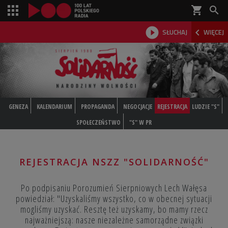
shopping_cart



SŁUCHAJ
WIĘCEJ

GENEZA
KALENDARIUM
PROPAGANDA
NEGOCJACJE
REJESTRACJA
LUDZIE "S"
SPOŁECZEŃSTWO
"S" W PR
REJESTRACJA NSZZ "SOLIDARNOŚĆ"
Po podpisaniu Porozumień Sierpniowych Lech Wałęsa
powiedział: "Uzyskaliśmy wszystko, co w obecnej sytuacji
mogliśmy uzyskać. Resztę też uzyskamy, bo mamy rzecz
najważniejszą: nasze niezależne samorządne związki