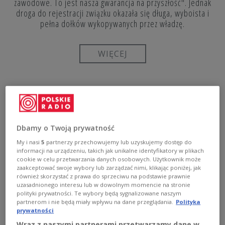
zawodowe. To jest nasza gwarancja na przyszłość". Jednak
droga do rejestracji związku okazała się długa, wyboista i
pełna dołków wykopywanych przez władzę.
WIĘCEJ
PIERWSZY KROK KU REJESTRACJI
Dbamy o Twoją prywatność
My i nasi
5
partnerzy przechowujemy lub uzyskujemy dostęp do
informacji na urządzeniu, takich jak unikalne identyfikatory w plikach
cookie w celu przetwarzania danych osobowych. Użytkownik może
zaakceptować swoje wybory lub zarządzać nimi, klikając poniżej, jak
- Mamy wreszcie niezależne, samorządne związki zawodowe -
również skorzystać z prawa do sprzeciwu na podstawie prawnie
mówił Lech Wałęsa, zwracając się do ludzi stojących przed
uzasadnionego interesu lub w dowolnym momencie na stronie
bramą Stoczni Gdańskiej. (PR, 31.08.1980)
polityki prywatności. Te wybory będą sygnalizowane naszym
partnerom i nie będą miały wpływu na dane przeglądania.
Polityka
prywatności
Wraz z naszymi partnerami przetwarzamy dane w