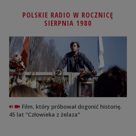
POLSKIE RADIO W ROCZNICĘ
SIERPNIA 1980
Film, który próbował dogonić historię.
R
45 lat "Człowieka z żelaza"
zag