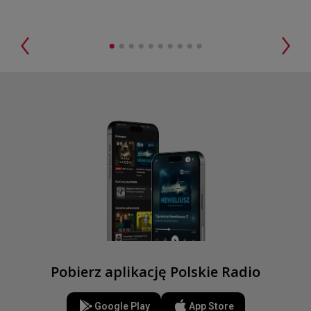
•
•
•
•
•
•
•
•
•
•
Pobierz aplikację Polskie Radio
Google Play
App Store