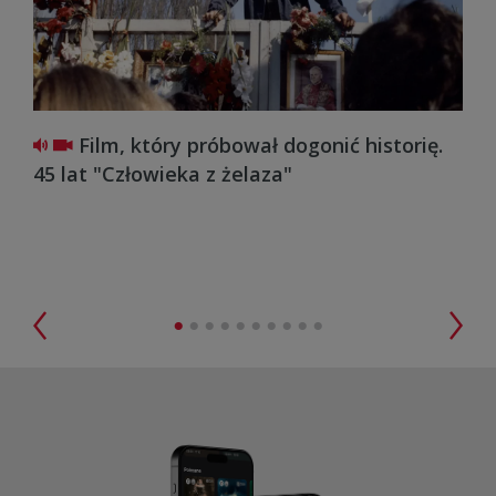
Film, który próbował dogonić historię.
R
45 lat "Człowieka z żelaza"
zag
•
•
•
•
•
•
•
•
•
•