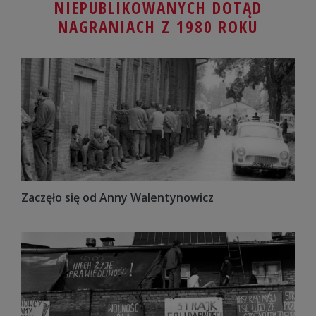
NIEPUBLIKOWANYCH DOTĄD
NAGRANIACH Z 1980 ROKU
Zaczęło się od Anny Walentynowicz