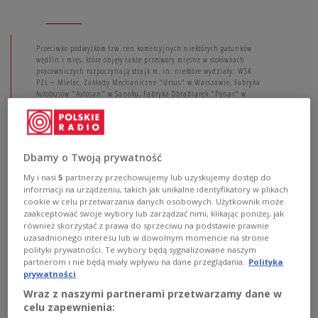
Przeciwko podwyżkom tzw. cen komercyjnych niektórych gatunków
wędlin i mięs, które objęły także przetwory mięsne w stołówkach
pracowniczych rozpoczynają strajk m. in. niektóre wydziały: WSK
PZL – Mielec, Zakłady Mechaniczne "Ursus" w Warszawie, Fabryka
Autobusów "Autosan" w Sanoku, Fabryka Obrabiarek "Ponar" w
Tarnowie.
Obraduje Biuro Polityczne, które zajmuje się m. in. problemem
zwiększenia produkcji rynkowej i rozwojem drobnego przemysłu.
Dbamy o Twoją prywatność
My i nasi
5
partnerzy przechowujemy lub uzyskujemy dostęp do
- Pojawiły się pierwsze przerwy w pracy, o czym oczywiście
informacji na urządzeniu, takich jak unikalne identyfikatory w plikach
nie informowano - komentarz historyka prof. Jerzego Eislera na
temat sytuacji w kraju. (PR, 2005)
cookie w celu przetwarzania danych osobowych. Użytkownik może
zaakceptować swoje wybory lub zarządzać nimi, klikając poniżej, jak
również skorzystać z prawa do sprzeciwu na podstawie prawnie
uzasadnionego interesu lub w dowolnym momencie na stronie
polityki prywatności. Te wybory będą sygnalizowane naszym
partnerom i nie będą miały wpływu na dane przeglądania.
Polityka
prywatności
2 LIPCA 1980
Wraz z naszymi partnerami przetwarzamy dane w
celu zapewnienia: