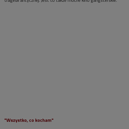
tragedii antycznej. Jest to także mocne kino gangsterskie.
"Wszystko, co kocham"