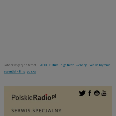
Zobacz więcej na temat:
2010
kultura
olga frycz
wenecja
wielka brytania
essential killing
polska