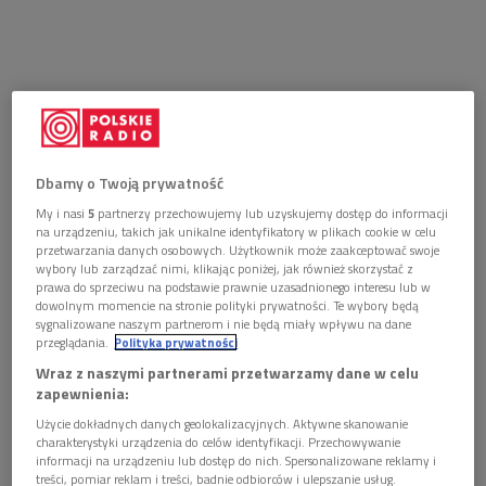
Dbamy o Twoją prywatność
My i nasi
5
partnerzy przechowujemy lub uzyskujemy dostęp do informacji
na urządzeniu, takich jak unikalne identyfikatory w plikach cookie w celu
przetwarzania danych osobowych. Użytkownik może zaakceptować swoje
wybory lub zarządzać nimi, klikając poniżej, jak również skorzystać z
prawa do sprzeciwu na podstawie prawnie uzasadnionego interesu lub w
dowolnym momencie na stronie polityki prywatności. Te wybory będą
sygnalizowane naszym partnerom i nie będą miały wpływu na dane
"Autor Widmo"
przeglądania.
Polityka prywatności
Wraz z naszymi partnerami przetwarzamy dane w celu
Kolejna produkcja Romana Polańskiego z międzynarodową
zapewnienia:
obsadą. Zagrali: Ewan McGregor, Pierce Brosnan, Olivia
Użycie dokładnych danych geolokalizacyjnych. Aktywne skanowanie
Williams i Kim Cattrall. Akcja została oparta na powieści
charakterystyki urządzenia do celów identyfikacji. Przechowywanie
informacji na urządzeniu lub dostęp do nich. Spersonalizowane reklamy i
Roberta Harrisa. Borykający się z problemami finansowymi
treści, pomiar reklam i treści, badnie odbiorców i ulepszanie usług.