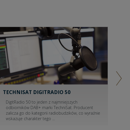
TECHNISAT DIGITRADIO 50
LE
DigitRadio 50 to jeden z najmniejszych
Prz
odbiorników DAB+ marki TechniSat. Producent
na
zalicza go do kategorii radiobudzików, co wyraźnie
ryn
wskazuje charakter tego
...
ki