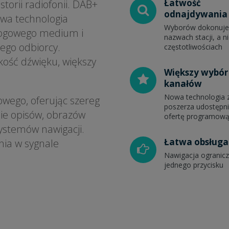
Łatwość
storii radiofonii. DAB+
odnajdywania 
nowa technologia
Wyborów dokonuje 
nalogowego medium i
nazwach stacji, a ni
ego odbiorcy.
częstotliwościach
ość dźwięku, większy
Większy wybór
kanałów
Nowa technologia 
wego, oferując szereg
poszerza udostępn
ie opisów, obrazów
ofertę programow
ystemów nawigacji.
Łatwa obsługa
nia w sygnale
Nawigacja ogranicz
jednego przycisku