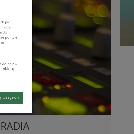
ch jak
ik może
wa do
e polityki
ane
ia do celów
 reklamy i
ę wszystkie
 RADIA