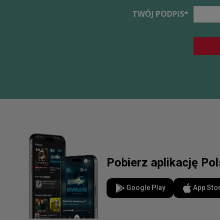
TWÓJ PODPIS
Pobierz aplikację Po
Google Play
App Sto