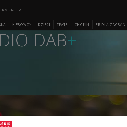
 RADIA SA
RKA
KIEROWCY
DZIECI
TEATR
CHOPIN
PR DLA ZAGRAN
DIO DAB
