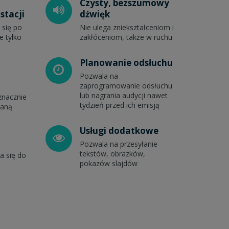
Czysty, bezszumowy
stacji
dźwięk
się po
Nie ulega zniekształceniom i
e tylko
zakłóceniom, także w ruchu
Planowanie odsłuchu
Pozwala na
zaprogramowanie odsłuchu
lub nagrania audycji nawet
znacznie
tydzień przed ich emisją
ianą
ą
Usługi dodatkowe
Pozwala na przesyłanie
tekstów, obrazków,
a się do
pokazów slajdów