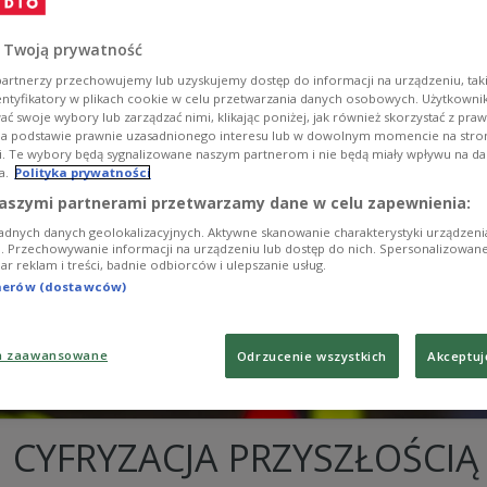
 Twoją prywatność
artnerzy przechowujemy lub uzyskujemy dostęp do informacji na urządzeniu, taki
entyfikatory w plikach cookie w celu przetwarzania danych osobowych. Użytkown
ć swoje wybory lub zarządzać nimi, klikając poniżej, jak również skorzystać z pra
na podstawie prawnie uzasadnionego interesu lub w dowolnym momencie na stroni
i. Te wybory będą sygnalizowane naszym partnerom i nie będą miały wpływu na d
a.
Polityka prywatności
aszymi partnerami przetwarzamy dane w celu zapewnienia:
adnych danych geolokalizacyjnych. Aktywne skanowanie charakterystyki urządzen
ji. Przechowywanie informacji na urządzeniu lub dostęp do nich. Spersonalizowane
iar reklam i treści, badnie odbiorców i ulepszanie usług.
tnerów (dostawców)
a zaawansowane
Odrzucenie wszystkich
Akceptuj
 CYFRYZACJA PRZYSZŁOŚCIĄ