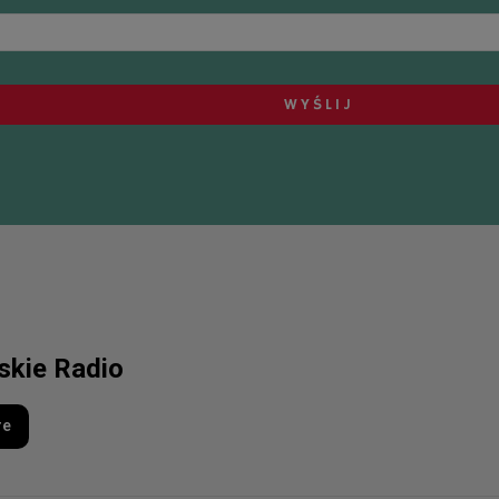
lskie Radio
re