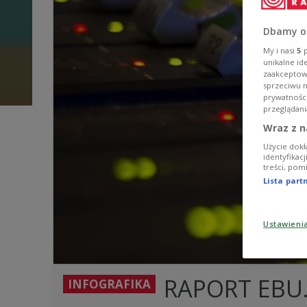
Dbamy o
My i nasi
5
p
unikalne id
zaakceptowa
sprzeciwu 
prywatnośc
przeglądani
Wraz z n
Użycie dokł
identyfikac
treści, pom
Lista par
Ustawieni
RAPORT EBU.
INFOGRAFIKA