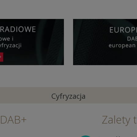
Cyfryzacja
 DAB+
Zalety 