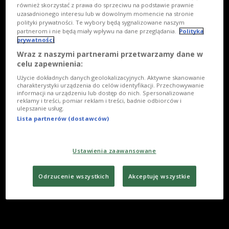
również skorzystać z prawa do sprzeciwu na podstawie prawnie
uzasadnionego interesu lub w dowolnym momencie na stronie
polityki prywatności. Te wybory będą sygnalizowane naszym
partnerom i nie będą miały wpływu na dane przeglądania.
Polityka
prywatności
Wraz z naszymi partnerami przetwarzamy dane w
celu zapewnienia:
Użycie dokładnych danych geolokalizacyjnych. Aktywne skanowanie
charakterystyki urządzenia do celów identyfikacji. Przechowywanie
informacji na urządzeniu lub dostęp do nich. Spersonalizowane
reklamy i treści, pomiar reklam i treści, badnie odbiorców i
ulepszanie usług.
Lista partnerów (dostawców)
Ustawienia zaawansowane
Odrzucenie wszystkich
Akceptuję wszystkie