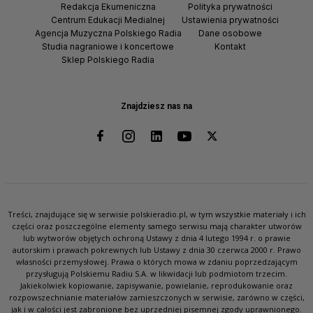
Redakcja Ekumeniczna
Polityka prywatności
Centrum Edukacji Medialnej
Ustawienia prywatności
Agencja Muzyczna Polskiego Radia
Dane osobowe
Studia nagraniowe i koncertowe
Kontakt
Sklep Polskiego Radia
Znajdziesz nas na
Treści, znajdujące się w serwisie polskieradio.pl, w tym wszystkie materiały i ich
części oraz poszczególne elementy samego serwisu mają charakter utworów
lub wytworów objętych ochroną Ustawy z dnia 4 lutego 1994 r. o prawie
autorskim i prawach pokrewnych lub Ustawy z dnia 30 czerwca 2000 r. Prawo
własności przemysłowej. Prawa o których mowa w zdaniu poprzedzającym
przysługują Polskiemu Radiu S.A. w likwidacji lub podmiotom trzecim.
Jakiekolwiek kopiowanie, zapisywanie, powielanie, reprodukowanie oraz
rozpowszechnianie materiałów zamieszczonych w serwisie, zarówno w części,
jak i w całości jest zabronione bez uprzedniej pisemnej zgody uprawnionego.