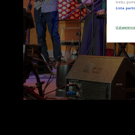
treści, pom
Lista par
Ustawieni