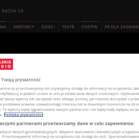
 RADIA SA
RKA
KIEROWCY
DZIECI
TEATR
CHOPIN
PR DLA ZAGRAN

ogi" i muzyka dawnych Karpa
 Twoją prywatność
artnerzy przechowujemy lub uzyskujemy dostęp do informacji na urządzeniu, taki
entyfikatory w plikach cookie w celu przetwarzania danych osobowych. Użytkown
ć swoje wybory lub zarządzać nimi, klikając poniżej, jak również skorzystać z pra
na podstawie prawnie uzasadnionego interesu lub w dowolnym momencie na stroni
i. Te wybory będą sygnalizowane naszym partnerom i nie będą miały wpływu na d
a.
Polityka prywatności
aszymi partnerami przetwarzamy dane w celu zapewnienia:
adnych danych geolokalizacyjnych. Aktywne skanowanie charakterystyki urządzen
ji. Przechowywanie informacji na urządzeniu lub dostęp do nich. Spersonalizowane