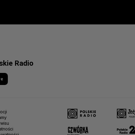
lskie Radio
re
ocji
amy
rwisu
atności
ywatności