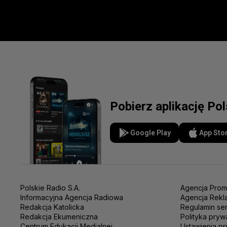
Pobierz aplikację Po
Google Play
App Sto
Polskie Radio S.A.
Agencja Prom
Informacyjna Agencja Radiowa
Agencja Rekl
Redakcja Katolicka
Regulamin se
Redakcja Ekumeniczna
Polityka pryw
Centrum Edukacji Medialnej
Ustawienia pr