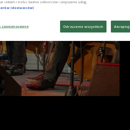
iar reklam i treści, badnie odbiorców i ulepszanie usług.
tnerów (dostawców)
a zaawansowane
Odrzucenie wszystkich
Akceptuj