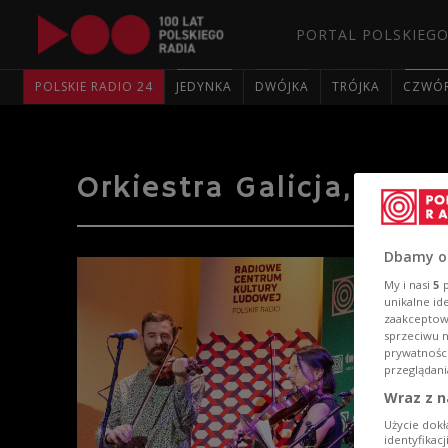
PORTAL POLSKIEGO
POLSKIE RADIO 24
JEDYNKA
DWÓJKA
TRÓJKA
CZWÓ
Orkiestra Galicja, "Dr
Dbamy o
My i nasi
5
p
unikalne id
zaakceptowa
sprzeciwu 
prywatnośc
przeglądani
Wraz z n
Użycie dokł
identyfikac