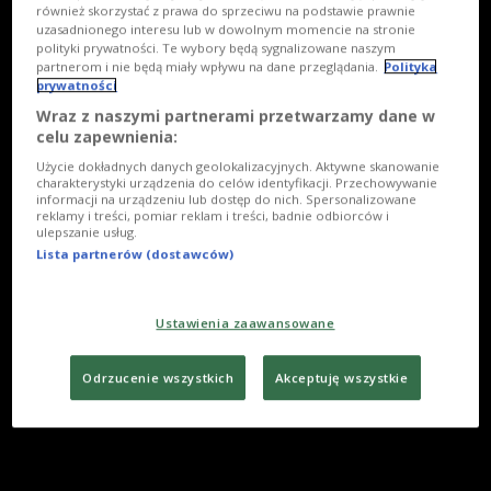
również skorzystać z prawa do sprzeciwu na podstawie prawnie
uzasadnionego interesu lub w dowolnym momencie na stronie
polityki prywatności. Te wybory będą sygnalizowane naszym
partnerom i nie będą miały wpływu na dane przeglądania.
Polityka
prywatności
Wraz z naszymi partnerami przetwarzamy dane w
celu zapewnienia:
Użycie dokładnych danych geolokalizacyjnych. Aktywne skanowanie
charakterystyki urządzenia do celów identyfikacji. Przechowywanie
informacji na urządzeniu lub dostęp do nich. Spersonalizowane
reklamy i treści, pomiar reklam i treści, badnie odbiorców i
ulepszanie usług.
Lista partnerów (dostawców)
Ustawienia zaawansowane
Odrzucenie wszystkich
Akceptuję wszystkie