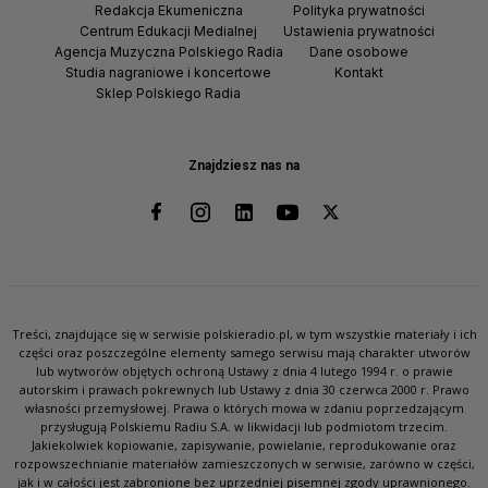
Redakcja Ekumeniczna
Polityka prywatności
Centrum Edukacji Medialnej
Ustawienia prywatności
Agencja Muzyczna Polskiego Radia
Dane osobowe
Studia nagraniowe i koncertowe
Kontakt
Sklep Polskiego Radia
Znajdziesz nas na
Treści, znajdujące się w serwisie polskieradio.pl, w tym wszystkie materiały i ich
części oraz poszczególne elementy samego serwisu mają charakter utworów
lub wytworów objętych ochroną Ustawy z dnia 4 lutego 1994 r. o prawie
autorskim i prawach pokrewnych lub Ustawy z dnia 30 czerwca 2000 r. Prawo
własności przemysłowej. Prawa o których mowa w zdaniu poprzedzającym
przysługują Polskiemu Radiu S.A. w likwidacji lub podmiotom trzecim.
Jakiekolwiek kopiowanie, zapisywanie, powielanie, reprodukowanie oraz
rozpowszechnianie materiałów zamieszczonych w serwisie, zarówno w części,
jak i w całości jest zabronione bez uprzedniej pisemnej zgody uprawnionego.