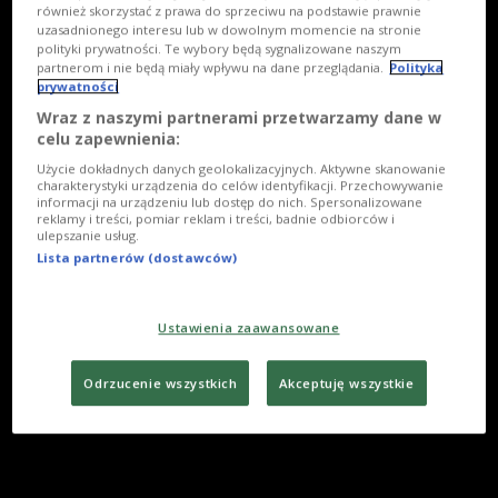
również skorzystać z prawa do sprzeciwu na podstawie prawnie
uzasadnionego interesu lub w dowolnym momencie na stronie
polityki prywatności. Te wybory będą sygnalizowane naszym
partnerom i nie będą miały wpływu na dane przeglądania.
Polityka
prywatności
Wraz z naszymi partnerami przetwarzamy dane w
celu zapewnienia:
Użycie dokładnych danych geolokalizacyjnych. Aktywne skanowanie
charakterystyki urządzenia do celów identyfikacji. Przechowywanie
informacji na urządzeniu lub dostęp do nich. Spersonalizowane
reklamy i treści, pomiar reklam i treści, badnie odbiorców i
ulepszanie usług.
Lista partnerów (dostawców)
Ustawienia zaawansowane
Odrzucenie wszystkich
Akceptuję wszystkie