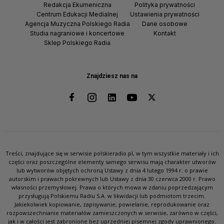
Redakcja Ekumeniczna
Polityka prywatności
Centrum Edukacji Medialnej
Ustawienia prywatności
Agencja Muzyczna Polskiego Radia
Dane osobowe
Studia nagraniowe i koncertowe
Kontakt
Sklep Polskiego Radia
Znajdziesz nas na
Treści, znajdujące się w serwisie polskieradio.pl, w tym wszystkie materiały i ich
części oraz poszczególne elementy samego serwisu mają charakter utworów
lub wytworów objętych ochroną Ustawy z dnia 4 lutego 1994 r. o prawie
autorskim i prawach pokrewnych lub Ustawy z dnia 30 czerwca 2000 r. Prawo
własności przemysłowej. Prawa o których mowa w zdaniu poprzedzającym
przysługują Polskiemu Radiu S.A. w likwidacji lub podmiotom trzecim.
Jakiekolwiek kopiowanie, zapisywanie, powielanie, reprodukowanie oraz
rozpowszechnianie materiałów zamieszczonych w serwisie, zarówno w części,
jak i w całości jest zabronione bez uprzedniej pisemnej zgody uprawnionego.