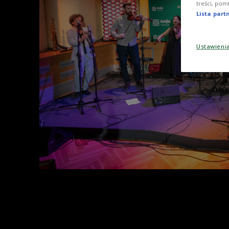
treści, pom
Lista par
Ustawieni