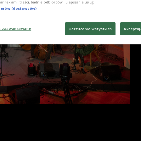
iar reklam i treści, badnie odbiorców i ulepszanie usług.
tnerów (dostawców)
a zaawansowane
Odrzucenie wszystkich
Akceptuj