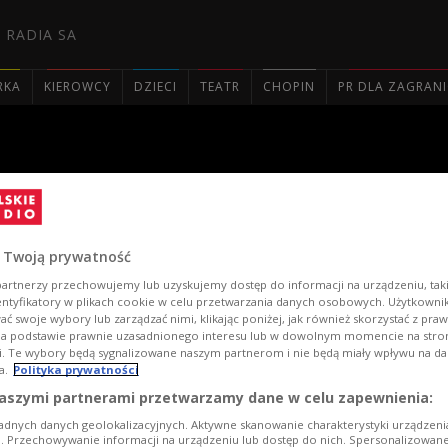
 RADIA SA
RKA
KIEROWCY
DZIECI
TEATR
CHOPIN
PR DLA ZAGRAN

ogi" i muzyka dawnych Karpa
 Twoją prywatność
artnerzy przechowujemy lub uzyskujemy dostęp do informacji na urządzeniu, taki
entyfikatory w plikach cookie w celu przetwarzania danych osobowych. Użytkown
ć swoje wybory lub zarządzać nimi, klikając poniżej, jak również skorzystać z pra
na podstawie prawnie uzasadnionego interesu lub w dowolnym momencie na stroni
i. Te wybory będą sygnalizowane naszym partnerom i nie będą miały wpływu na d
a.
Polityka prywatności
aszymi partnerami przetwarzamy dane w celu zapewnienia:
adnych danych geolokalizacyjnych. Aktywne skanowanie charakterystyki urządzen
ji. Przechowywanie informacji na urządzeniu lub dostęp do nich. Spersonalizowane