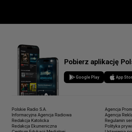
Pobierz aplikację Po
Google Play
App Sto
Polskie Radio S.A.
Agencja Prom
Informacyjna Agencja Radiowa
Agencja Rekl
Redakcja Katolicka
Regulamin se
Redakcja Ekumeniczna
Polityka pryw
Centrum Edukacji Medialnej
Ustawienia pr