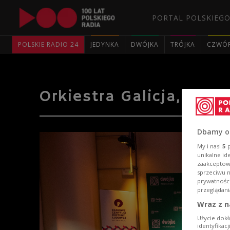
PORTAL POLSKIEGO
POLSKIE RADIO 24
JEDYNKA
DWÓJKA
TRÓJKA
CZWÓ
Orkiestra Galicja, "Dr
Dbamy o
My i nasi
5
p
unikalne id
zaakceptowa
sprzeciwu 
prywatnośc
przeglądani
Wraz z n
Użycie dokł
identyfikac