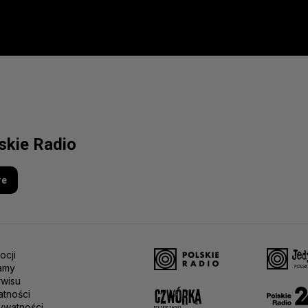
lskie Radio
re
ocji
amy
rwisu
atności
ywatności