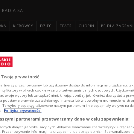
 RADIA SA
RKA
KIEROWCY
DZIECI
TEATR
CHOPIN
PR DLA ZAGRAN

ogi" i muzyka dawnych Karpa
 Twoją prywatność
artnerzy przechowujemy lub uzyskujemy dostęp do informacji na urządzeniu, taki
entyfikatory w plikach cookie w celu przetwarzania danych osobowych. Użytkown
ć swoje wybory lub zarządzać nimi, klikając poniżej, jak również skorzystać z pra
na podstawie prawnie uzasadnionego interesu lub w dowolnym momencie na stroni
i. Te wybory będą sygnalizowane naszym partnerom i nie będą miały wpływu na d
a.
Polityka prywatności
aszymi partnerami przetwarzamy dane w celu zapewnienia:
adnych danych geolokalizacyjnych. Aktywne skanowanie charakterystyki urządzen
ji. Przechowywanie informacji na urządzeniu lub dostęp do nich. Spersonalizowane