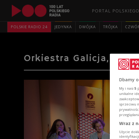
PORTAL POLSKIEGO
POLSKIE RADIO 24
JEDYNKA
DWÓJKA
TRÓJKA
CZWÓ
Orkiestra Galicja, "Dr
Dbamy o
My i nasi
5
p
unikalne id
zaakceptowa
sprzeciwu 
prywatnośc
przeglądani
Wraz z n
Użycie dokł
identyfikac