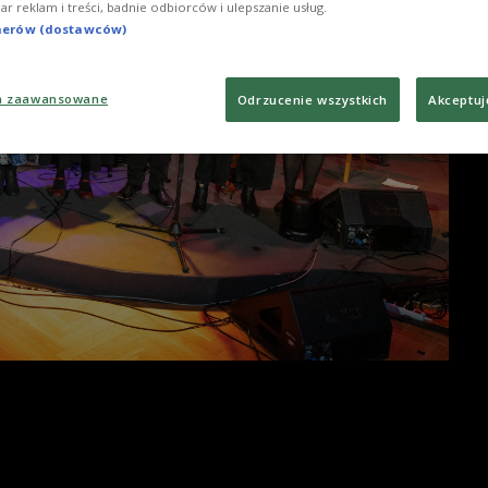
iar reklam i treści, badnie odbiorców i ulepszanie usług.
tnerów (dostawców)
a zaawansowane
Odrzucenie wszystkich
Akceptuj