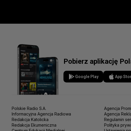
Pobierz aplikację Po
Google Play
App Sto
Polskie Radio S.A.
Agencja Prom
Informacyjna Agencja Radiowa
Agencja Rekl
Redakcja Katolicka
Regulamin se
Redakcja Ekumeniczna
Polityka pryw
Centrum Edukacji Medialnej
Ustawienia pr