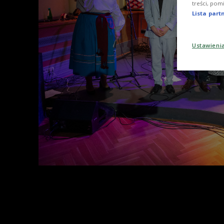
treści, pom
Lista par
Ustawieni