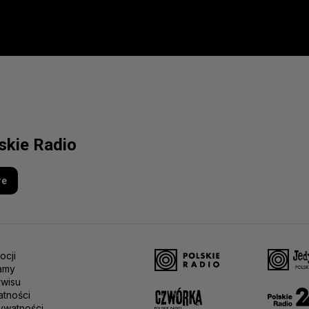
lskie Radio
re
ocji
amy
rwisu
atności
ywatności