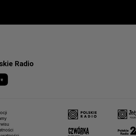
lskie Radio
re
ocji
amy
rwisu
atności
ywatności