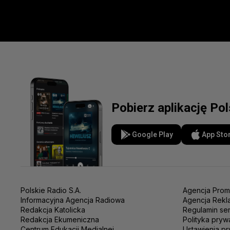
Pobierz aplikację Po
Google Play
App Sto
Polskie Radio S.A.
Agencja Prom
Informacyjna Agencja Radiowa
Agencja Rekl
Redakcja Katolicka
Regulamin se
Redakcja Ekumeniczna
Polityka pryw
Centrum Edukacji Medialnej
Ustawienia pr