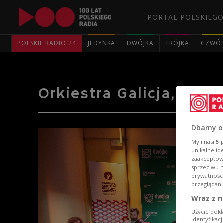
PORTAL POLSKIEGO
POLSKIE RADIO 24
JEDYNKA
DWÓJKA
TRÓJKA
CZWÓ
Orkiestra Galicja, "Dr
Dbamy o
My i nasi
5
p
unikalne id
zaakceptowa
sprzeciwu 
prywatnośc
przeglądani
Wraz z n
Użycie dokł
identyfikac