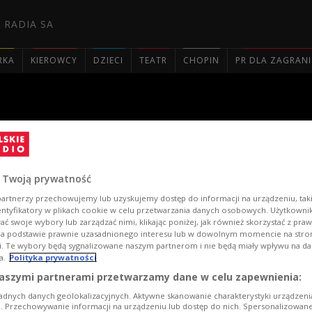
 RADIA SA
RKA
KIEROWCY
DZIECI
TEATR
CHOPIN
PR DLA ZAGRAN

ogi" i muzyka dawnych Karpa
 Twoją prywatność
artnerzy przechowujemy lub uzyskujemy dostęp do informacji na urządzeniu, taki
entyfikatory w plikach cookie w celu przetwarzania danych osobowych. Użytkown
ć swoje wybory lub zarządzać nimi, klikając poniżej, jak również skorzystać z pra
na podstawie prawnie uzasadnionego interesu lub w dowolnym momencie na stroni
i. Te wybory będą sygnalizowane naszym partnerom i nie będą miały wpływu na d
a.
Polityka prywatności
aszymi partnerami przetwarzamy dane w celu zapewnienia:
adnych danych geolokalizacyjnych. Aktywne skanowanie charakterystyki urządzen
ji. Przechowywanie informacji na urządzeniu lub dostęp do nich. Spersonalizowane