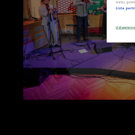
treści, pom
Lista par
Ustawieni