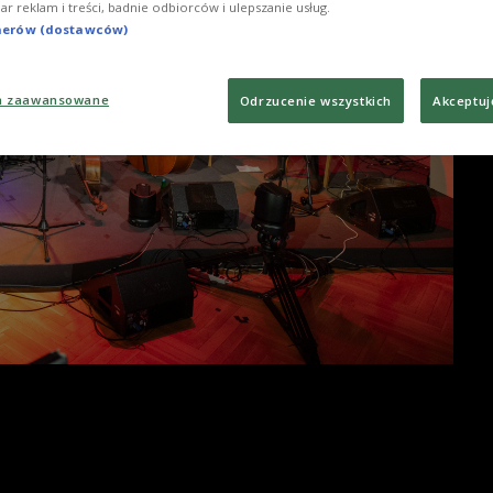
iar reklam i treści, badnie odbiorców i ulepszanie usług.
tnerów (dostawców)
a zaawansowane
Odrzucenie wszystkich
Akceptuj