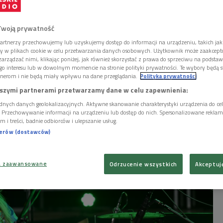
dera
Twoją prywatność
artnerzy przechowujemy lub uzyskujemy dostęp do informacji na urządzeniu, takich jak
na Nowej Tradycji wywróciła do góry nogami
ory w plikach cookie w celu przetwarzania danych osobowych. Użytkownik może zaakcep
arządzać nimi, klikając poniżej, jak również skorzystać z prawa do sprzeciwu na podsta
ko występu solowego, ale i rytmicznego. Piotr
go interesu lub w dowolnym momencie na stronie polityki prywatności. Te wybory będą 
aureat drugiej nagrody "za magnetyczną
nerom i nie będą miały wpływu na dane przeglądania.
Polityka prywatności
aźnię muzyczną i niepowtarzalne połączenie
szymi partnerami przetwarzamy dane w celu zapewnienia:
ł", a także Złotych Gęśli "za wirtuozowskie
ytmów mazurkowych na nietypowym
dnych danych geolokalizacyjnych. Aktywne skanowanie charakterystyki urządzenia do ce
i. Przechowywanie informacji na urządzeniu lub dostęp do nich. Spersonalizowane reklamy 
strumentarium" w KMF Nowa Tradycja 2024.
m i treści, badnie odbiorców i ulepszanie usług.
nerów (dostawców)
a zaawansowane
Odrzucenie wszystkich
Akceptuj