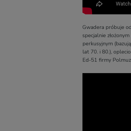
Gwadera próbuje od
specjalnie złożonym
perkusyjnym (bazują
lat 70. i 80.), opl
Ed-51 firmy Polmuz