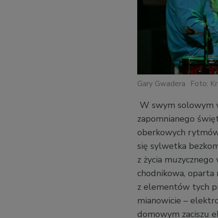
Gary Gwadera
Foto: K
W swym solowym wy
zapomnianego święto
oberkowych rytmów.
się sylwetka bezko
z życia muzycznego 
chodnikowa, oparta 
z elementów tych pi
mianowicie – elektr
domowym zaciszu e