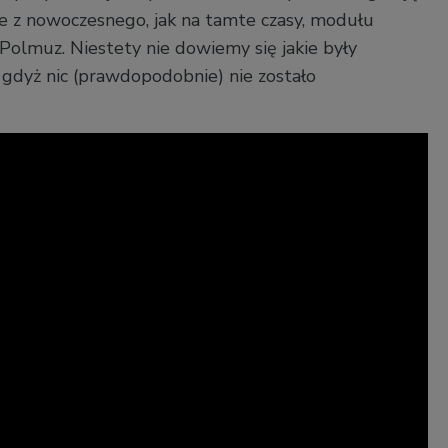
e z nowoczesnego, jak na tamte czasy, modułu
Polmuz. Niestety nie dowiemy się jakie były
, gdyż nic (prawdopodobnie) nie zostało