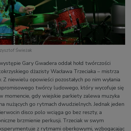
rzysztof Świeżak
stępie Gary Gwadera oddał hołd twórczości
krzyskiego dżazisty Wacława Trzeciaka – mistrza
 Z niewielu opowieści pozostałych po nim wyłania
mpromisowego twórcy ludowego, który wycofuje się
w momencie, gdy wiejskie parkiety zalewa muzyka
na nużących go rytmach dwudzielnych. Jednak jeden
erwocin disco polo wciąga go bez reszty, a
oniczne brzmienie perkusji. Trzeciak w swym
ksperymentuje z rytmami oberkowymi, wzbogacając