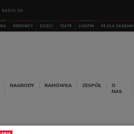
 RADIA SA
RKA
KIEROWCY
DZIECI
TEATR
CHOPIN
PR DLA ZAGRAN

NAGRODY
RAMÓWKA
ZESPÓŁ
O
NAS