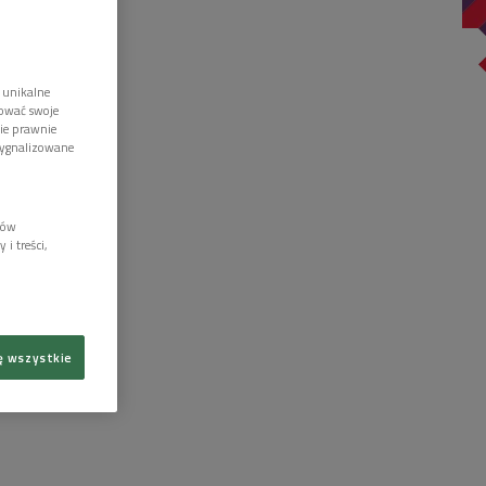
 unikalne
tować swoje
wie prawnie
sygnalizowane
lów
i treści,
ę wszystkie