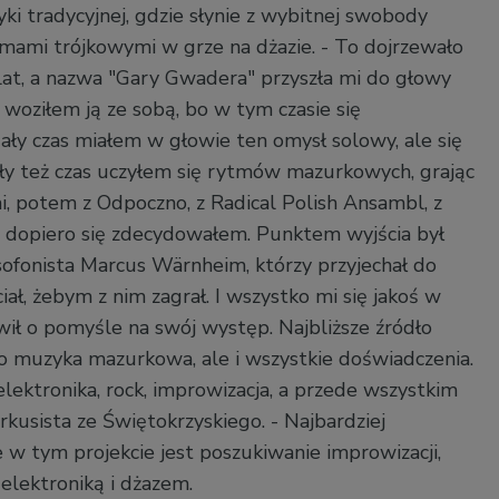
yki tradycyjnej, gdzie słynie z wybitnej swobody
tmami trójkowymi w grze na dżazie. - To dojrzewało
lat, a nazwa "Gary Gwadera" przyszła mi do głowy
 woziłem ją ze sobą, bo w tym czasie się
ły czas miałem w głowie ten omysł solowy, ale się
 Cały też czas uczyłem się rytmów mazurkowych, grając
 potem z Odpoczno, z Radical Polish Ansambl, z
 dopiero się zdecydowałem. Punktem wyjścia był
ofonista Marcus Wärnheim, którzy przyjechał do
ciał, żebym z nim zagrał. I wszystko mi się jakoś w
wił o pomyśle na swój występ. Najbliższe źródło
ego muzyka mazurkowa, ale i wszystkie doświadczenia.
elektronika, rock, improwizacja, a przede wszystkim
kusista ze Świętokrzyskiego. - Najbardziej
 w tym projekcie jest poszukiwanie improwizacji,
elektroniką i dżazem.