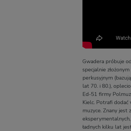
Gwadera próbuje od
specjalnie złożonym
perkusyjnym (bazują
lat 70. i 80.), opl
Ed-51 firmy Polmuz.
Kielc. Potrafi doda
muzyce. Znany jest 
eksperymentalnych,
ładnych kilku lat j