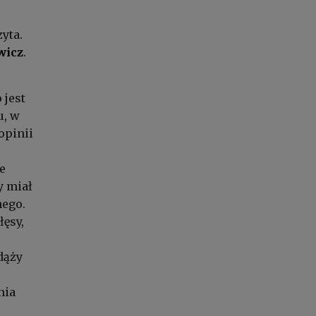
yta.
wicz
.
 jest
u, w
opinii
e
y miał
nego.
ęsy,
dąży
nia