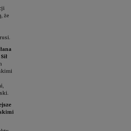
ji
, że
rusi.
tłana
Sił
m
skimi
i,
ski.
ejsze
uskimi
nktu