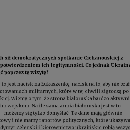
ch sił demokratycznych spotkanie Cichanouskiej z
 potwierdzeniem ich legitymności. Co jednak Ukrain
ć poprzez tę wizytę?
 to jest nacisk na Łukaszenkę, nacisk na to, aby nie brał
otowaniach militarnych, które w tej chwili się toczą po
skiej. Wiemy o tym, że strona białoruska bardzo aktywni
m wojskom. Na ile sama armia białoruska jest w to
 możemy się tylko domyślać. Te dane mają głównie
kowy i nie mamy raportów politycznych, które ukazywa
odymyr Zełenski i kierownictwo ukraińskie robią wszys