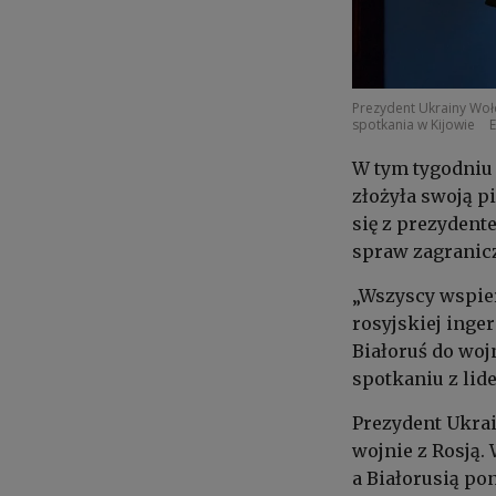
Prezydent Ukrainy Woł
spotkania w Kijowie
W tym tygodniu 
złożyła swoją p
się z prezyden
spraw zagrani
„Wszyscy wspier
rosyjskiej inge
Białoruś do woj
spotkaniu z lide
Prezydent Ukra
wojnie z Rosją.
a Białorusią po