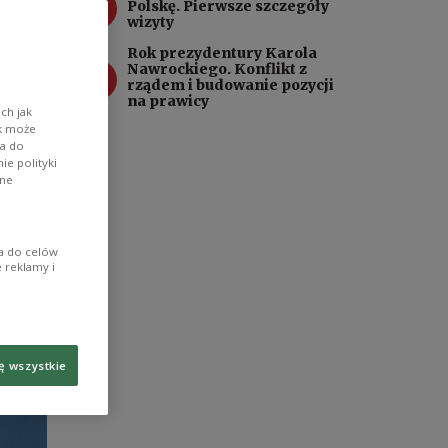
3
Polskę. Pierwsze szczegóły
wizyty
Rok prezydentury Karola
4
Nawrockiego. Konflikt z
rządem i budowanie pozycji
na prawicy
ch jak
ik może
wa do
e polityki
ane
ia do celów
 reklamy i
ę wszystkie