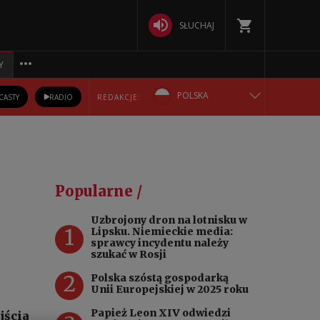
SŁUCHAJ
Y
POLSKA
CASTY
RADIO
REDAKCJE:
ENGLISH
БЕЛАРУСКАЯ
Popularne /
DEUTSCH
Uzbrojony dron na lotnisku w
1
Lipsku. Niemieckie media:
РУССКИЙ
sprawcy incydentu należy
szukać w Rosji
УКРАЇНСЬКА
2
Polska szóstą gospodarką
Unii Europejskiej w 2025 roku
Papież Leon XIV odwiedzi
jścia