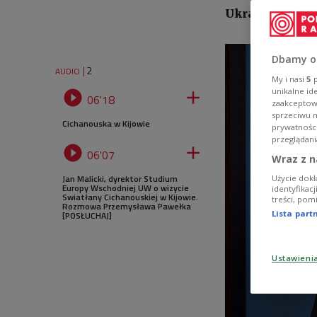
Ukrainy do kwes
Dbamy o
2
AUDIO
My i nasi
5
p
unikalne id


06'18
zaakceptowa
sprzeciwu 
Cichanouska w Kijowie
prywatnośc
przeglądani


06'07
Wraz z n
Jan Malicki, dyrektor Studium
Użycie dokł
Europy Wschodniej UW o wizycie
identyfikac
Swiatłany Cichanouskiej w Kijowie.
treści, pom
Rozmowa Przemysława Pawełka
Lista par
[POSŁUCHAJ]
Ustawieni