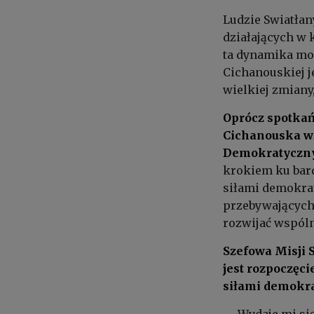
Ludzie Swiatłany
działających w 
ta dynamika moż
Cichanouskiej 
wielkiej zmiany
Oprócz spotkań
Cichanouska wzi
Demokratyczny
krokiem ku bar
siłami demokrat
przebywających
rozwijać wspóln
Szefowa Misji 
jest rozpoczęc
siłami demokr
— Wydaje mi się