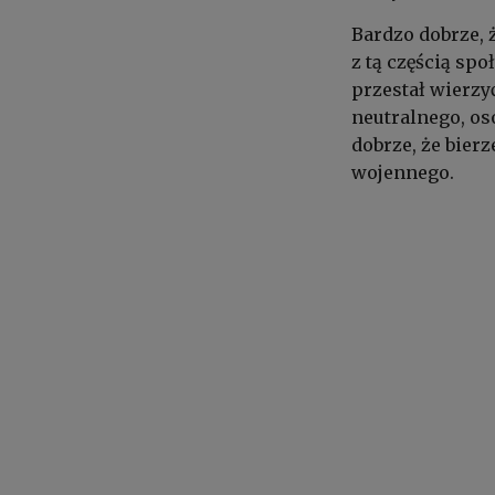
Bardzo dobrze, 
z tą częścią spo
przestał wierzy
neutralnego, os
dobrze, że bierz
wojennego.