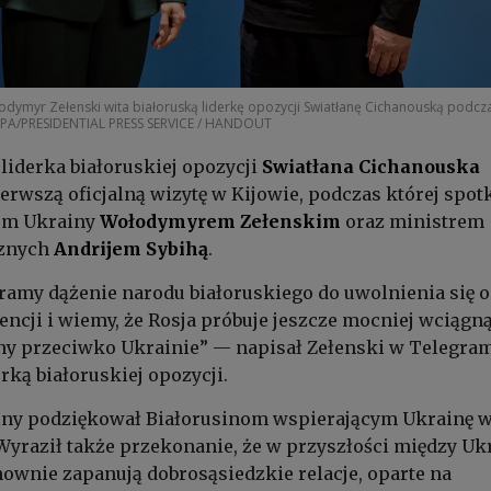
odymyr Zełenski wita białoruską liderkę opozycji Swiatłanę Cichanouską podcz
EPA/PRESIDENTIAL PRESS SERVICE / HANDOUT
liderka białoruskiej opozycji
Swiatłana Cichanouska
ierwszą oficjalną wizytę w Kijowie, podczas której spot
tem Ukrainy
Wołodymyrem Zełenskim
oraz ministrem
cznych
Andrijem Sybihą
.
amy dążenie narodu białoruskiego do uwolnienia się 
rencji i wiemy, że Rosja próbuje jeszcze mocniej wciągn
ny przeciwko Ukrainie” — napisał Zełenski w Telegra
rką białoruskiej opozycji.
iny podziękował Białorusinom wspierającym Ukrainę 
 Wyraził także przekonanie, że w przyszłości między Uk
nownie zapanują dobrosąsiedzkie relacje, oparte na