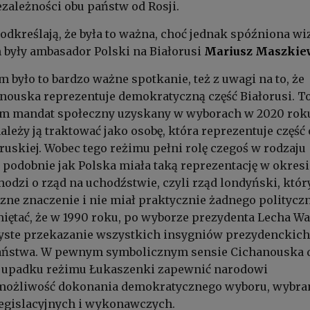
ezależności obu państw od Rosji.
dkreślają, że była to ważna, choć jednak spóźniona wiz
m były ambasador Polski na Białorusi
Mariusz Maszkie
było to bardzo ważne spotkanie, też z uwagi na to, że
nouska reprezentuje demokratyczną część Białorusi. To
am mandat społeczny uzyskany w wyborach w 2020 rok
leży ją traktować jako osobę, która reprezentuje część 
oruskiej. Wobec tego reżimu pełni rolę czegoś w rodzaju
 podobnie jak Polska miała taką reprezentację w okresi
hodzi o rząd na uchodźstwie, czyli rząd londyński, któr
zne znaczenie i nie miał praktycznie żadnego politycz
ętać, że w 1990 roku, po wyborze prezydenta Lecha Wał
zyste przekazanie wszystkich insygniów prezydenckich
aństwa. W pewnym symbolicznym sensie Cichanouska 
po upadku reżimu Łukaszenki zapewnić narodowi
możliwość dokonania demokratycznego wyboru, wybra
egislacyjnych i wykonawczych.