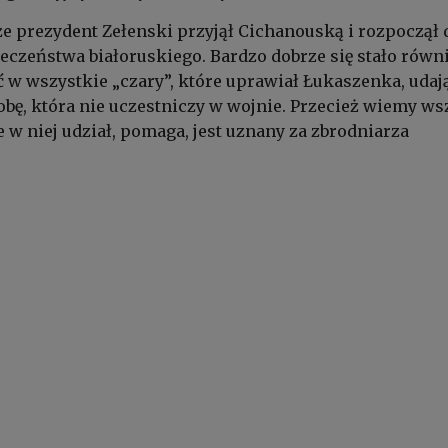
że prezydent Zełenski przyjął Cichanouską i rozpoczął 
łeczeństwa białoruskiego. Bardzo dobrze się stało równi
ć w wszystkie „czary”, które uprawiał Łukaszenka, udaj
obę, która nie uczestniczy w wojnie. Przecież wiemy ws
e w niej udział, pomaga, jest uznany za zbrodniarza