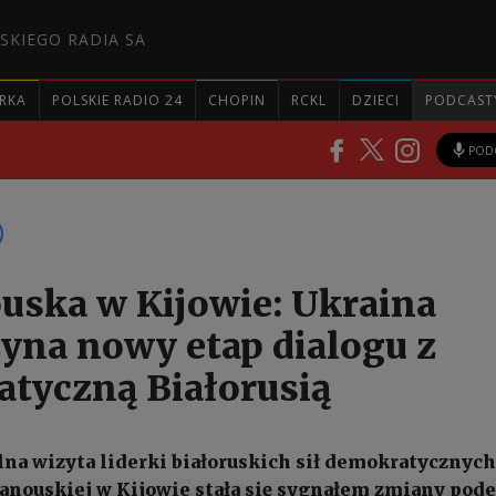
SKIEGO RADIA SA
RKA
POLSKIE RADIO 24
CHOPIN
RCKL
DZIECI
PODCAST
POD
uska w Kijowie: Ukraina
yna nowy etap dialogu z
tyczną Białorusią
alna wizyta liderki białoruskich sił demokratycznych
anouskiej w Kijowie stała się sygnałem zmiany pode