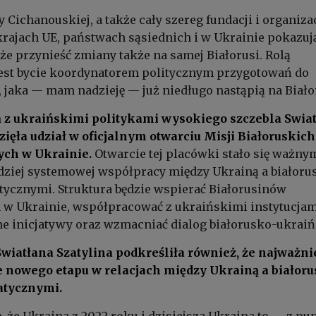
 Cichanouskiej, a także cały szereg fundacji i organizac
krajach UE, państwach sąsiednich i w Ukrainie pokazują
e przynieść zmiany także na samej Białorusi. Rolą
jest bycie koordynatorem politycznym przygotowań do
, jaka — mam nadzieję — już niedługo nastąpią na Biało
 z ukraińskimi politykami wysokiego szczebla Swia
ęła udział w oficjalnym otwarciu Misji Białoruskich 
ch w Ukrainie.
Otwarcie tej placówki stało się ważny
dziej systemowej współpracy między Ukrainą a białoru
ycznymi. Struktura będzie wspierać Białorusinów
 w Ukrainie, współpracować z ukraińskimi instytucjam
e inicjatywy oraz wzmacniać dialog białorusko-ukraiń
Swiatłana Szatylina podkreśliła również, że najważni
ie nowego etapu w relacjach między Ukrainą a białor
atycznymi.
, że Ukraina z 2022 roku i dzisiejsza Ukraina to — z pu