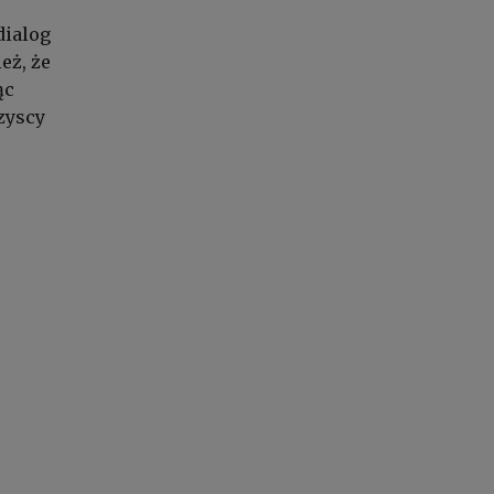
dialog
eż, że
ąc
zyscy