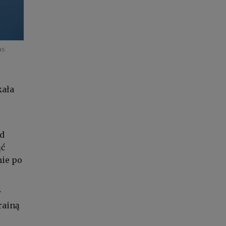
as
kała
od
ąć
mie po
w
rainą