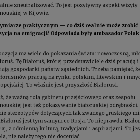
lnie zneutralizować. To jest pozytywny aspekt wizyty
nouskiej w Kijowie.
wymiarze praktycznym — co dziś realnie może zrobić
zycja na emigracji? Odpowiada były ambasador Polsk
ozycja ma wiele do pokazania światu: nowoczesną, mło
ruś. Tę Białoruś, której przedstawiciele dziś pracują i
ają gospodarki państw sąsiednich. Trzeba pamiętać, ż
iałorusinów pracują na rynku polskim, litewskim i inny
pejskiej. To właśnie jest przyszłość Białorusi.
 że ważną rolą gabinetu przejściowego oraz zespołu
nouskiej jest też pokazywanie białoruskiej odrębności.
ie stereotypów dotyczących tak zwanego „ruskiego mir
Białoruś jest tym samym co Rosja. To nieprawda. Białor
aj, z odmienną kulturą, tradycjami i aspiracjami. To jes
a, nie należy tego nie doceniać.