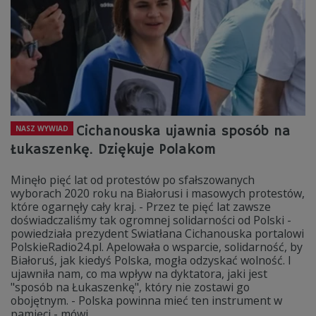
Cichanouska ujawnia sposób na
NASZ WYWIAD
Łukaszenkę. Dziękuje Polakom
Minęło pięć lat od protestów po sfałszowanych
wyborach 2020 roku na Białorusi i masowych protestów,
które ogarnęły cały kraj. - Przez te pięć lat zawsze
doświadczaliśmy tak ogromnej solidarności od Polski -
powiedziała prezydent Swiatłana Cichanouska portalowi
PolskieRadio24.pl. Apelowała o wsparcie, solidarność, by
Białoruś, jak kiedyś Polska, mogła odzyskać wolność. I
ujawniła nam, co ma wpływ na dyktatora, jaki jest
"sposób na Łukaszenkę", który nie zostawi go
obojętnym. - Polska powinna mieć ten instrument w
pamięci - mówi.