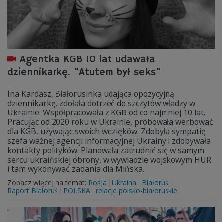
Agentka KGB 10 lat udawała
dziennikarkę. "Atutem był seks"
Ina Kardasz, Białorusinka udająca opozycyjną
dziennikarkę, zdołała dotrzeć do szczytów władzy w
Ukrainie. Współpracowała z KGB od co najmniej 10 lat.
Pracując od 2020 roku w Ukrainie, próbowała werbować
dla KGB, używając swoich wdzięków. Zdobyła sympatię
szefa ważnej agencji informacyjnej Ukrainy i zdobywała
kontakty polityków. Planowała zatrudnić się w samym
sercu ukraińskiej obrony, w wywiadzie wojskowym HUR
i tam wykonywać zadania dla Mińska.
Zobacz więcej na temat:
Rosja
Ukraina
Białoruś
Raport Białoruś
POLSKA
relacje polsko-białoruskie