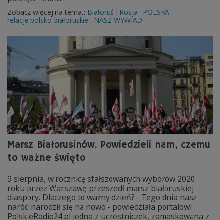
Zobacz więcej na temat:
Białoruś
Rosja
POLSKA
relacje polsko-białoruskie
NASZ WYWIAD
Marsz Białorusinów. Powiedzieli nam, czemu
to ważne święto
9 sierpnia, w rocznicę sfałszowanych wyborów 2020
roku przez Warszawę przeszedł marsz białoruskiej
diaspory. Dlaczego to ważny dzień? - Tego dnia nasz
naród narodził się na nowo - powiedziała portalowi
PolskieRadio24.pl jedna z uczestniczek, zamaskowana z