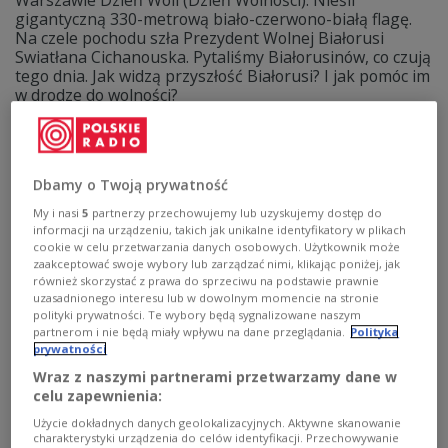
Warszawie Dzień Woli (Dzień Wolności). Nieśli
gigantyczną 330-metrową biało-czerwono-białą flagę.
Na czele pochodu szła Prezydent Wolnej Białorusi
Swiatłana Cichanouska. Pytaliśmy Białorusinów, co czują
tego dnia. Jak widzą przyszłość Białorusi? I jak pomóc im
w drodze do wolności?
Zobacz więcej na temat:
Rosja
Ukraina
wojna na Ukrainie
Białoruś
Aleksander Łukaszenka
Paweł Łatuszka
franak wiaczorka
Wiaczesław Siwczyk
POLSKA
Dbamy o Twoją prywatność
My i nasi
5
partnerzy przechowujemy lub uzyskujemy dostęp do
informacji na urządzeniu, takich jak unikalne identyfikatory w plikach
cookie w celu przetwarzania danych osobowych. Użytkownik może
zaakceptować swoje wybory lub zarządzać nimi, klikając poniżej, jak
również skorzystać z prawa do sprzeciwu na podstawie prawnie
uzasadnionego interesu lub w dowolnym momencie na stronie
polityki prywatności. Te wybory będą sygnalizowane naszym
partnerom i nie będą miały wpływu na dane przeglądania.
Polityka
prywatności
Wraz z naszymi partnerami przetwarzamy dane w
celu zapewnienia:
Trybunał w Hadze bada zbrodnie
Użycie dokładnych danych geolokalizacyjnych. Aktywne skanowanie
Łukaszenki. Przełomowy krok
charakterystyki urządzenia do celów identyfikacji. Przechowywanie