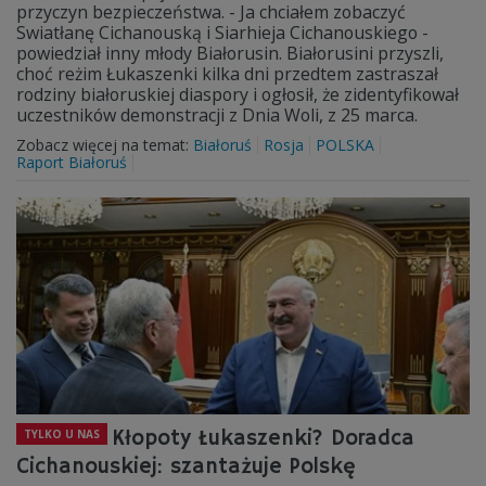
przyczyn bezpieczeństwa. - Ja chciałem zobaczyć
Swiatłanę Cichanouską i Siarhieja Cichanouskiego -
powiedział inny młody Białorusin. Białorusini przyszli,
choć reżim Łukaszenki kilka dni przedtem zastraszał
rodziny białoruskiej diaspory i ogłosił, że zidentyfikował
uczestników demonstracji z Dnia Woli, z 25 marca.
Zobacz więcej na temat:
Białoruś
Rosja
POLSKA
Raport Białoruś
Kłopoty Łukaszenki? Doradca
TYLKO U NAS
Cichanouskiej: szantażuje Polskę