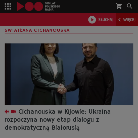
shopping_cart



SŁUCHAJ
WIĘCEJ

SWIATŁANA CICHANOUSKA
Cichanouska w Kijowie: Ukraina
rozpoczyna nowy etap dialogu z
demokratyczną Białorusią