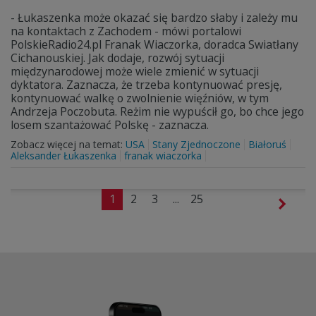
- Łukaszenka może okazać się bardzo słaby i zależy mu
na kontaktach z Zachodem - mówi portalowi
PolskieRadio24.pl Franak Wiaczorka, doradca Swiatłany
Cichanouskiej. Jak dodaje, rozwój sytuacji
międzynarodowej może wiele zmienić w sytuacji
dyktatora. Zaznacza, że trzeba kontynuować presję,
kontynuować walkę o zwolnienie więźniów, w tym
Andrzeja Poczobuta. Reżim nie wypuścił go, bo chce jego
losem szantażować Polskę - zaznacza.
Zobacz więcej na temat:
USA
Stany Zjednoczone
Białoruś
Aleksander Łukaszenka
franak wiaczorka
1
2
3
...
25