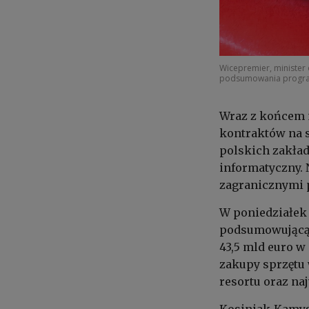
Wicepremier, minister
podsumowania progra
Wraz z końcem 
kontraktów na 
polskich zakładó
informatyczny.
zagranicznymi 
W poniedziałek
podsumowującą 
43,5 mld euro w
zakupy sprzętu
resortu oraz na