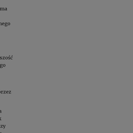
ama
nego
szość
ego
przez
a
k
rzy