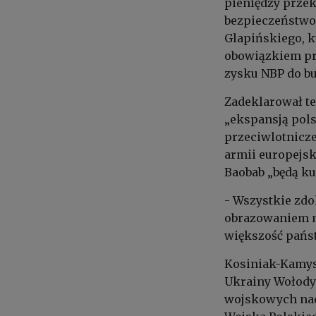
pieniędzy prze
bezpieczeństwo 
Glapińskiego, k
obowiązkiem pr
zysku NBP do b
Zadeklarował te
„ekspansją pols
przeciwlotnicz
armii europejs
Baobab „będą ku
- Wszystkie zd
obrazowaniem 
większość państ
Kosiniak-Kamysz
Ukrainy Wołodym
wojskowych nada