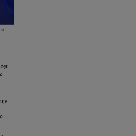
ot.
o
rzęt
z
uje
wo