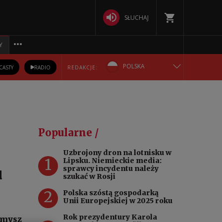
SŁUCHAJ
Y
POLSKA
CASTY
RADIO
REDAKCJE:
ENGLISH
БЕЛАРУСКАЯ
Popularne /
DEUTSCH
Uzbrojony dron na lotnisku w
1
Lipsku. Niemieckie media:
РУССКИЙ
u
sprawcy incydentu należy
szukać w Rosji
УКРАЇНСЬКА
2
Polska szóstą gospodarką
Unii Europejskiej w 2025 roku
Rok prezydentury Karola
amysz