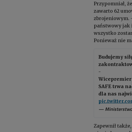
Przypomniał, że
zawarto 62 umo
zbrojeniowym. -
państwowy jak 
wszystko zostan
Ponieważ nie ma
Budujemy siłę
zakontrakto
-
Wicepremier
SAFE trwa nad
dla nas najw
pic.twitter.
— Ministerstw
Zapewnił także,