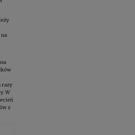
a
leży
 na
ana
odków
.
a razy
y. W
iecień
ków z