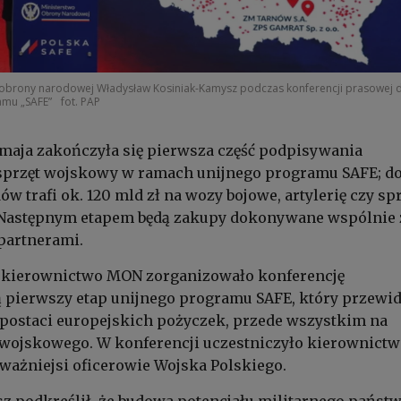
 obrony narodowej Władysław Kosiniak-Kamysz podczas konferencji prasowej d
mu „SAFE”
fot. PAP
maja zakończyła się pierwsza część podpisywania
sprzęt wojskowy w ramach unijnego programu SAFE; d
w trafi ok. 120 mld zł na wozy bojowe, artylerię czy sp
 Następnym etapem będą zakupy dokonywane wspólnie 
partnerami.
 kierownictwo MON zorganizowało konferencję
pierwszy etap unijnego programu SAFE, który przewid
 postaci europejskich pożyczek, przede wszystkim na
 wojskowego. W konferencji uczestniczyło kierownict
jważniejsi oficerowie Wojska Polskiego.