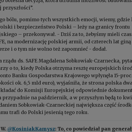
o bolesna decyzja, która utrudnia możliwość budowani
j przyszłości”.
o bólu, pomimo tych wszystkich emocji, wiemy, gdzie 
Polski i bezpieczeństwo Polski – leży na granicy frontu
skiego – przekonywał. - Dziś za to, żebyśmy mieli czas
E, na modernizację polskiej armii, od czterech lat giną
erze i o tym nie wolno też zapomnieć - dodał.
 rządu ds. SAFE Magdalena Sobkowiak-Czarnecka, pyt
rzy o to, kiedy Polska otrzyma resztę europejskich śr
 konto Banku Gospodarstwa Krajowego wpłynęła 15-proc
kości ok. 6,5 mld euro), wyjaśniła, że strona polska dw
składać do Komisji Europejskiej odpowiednie dokument
 przypadnie na październik, a w przyszłym będą to kw
Zdaniem Sobkowiak-Czarneckiej największa część środ
mu trafi do Polski jesienią tego roku.
 W.
@KosiniakKamysz
: To, co powiedział pan generał