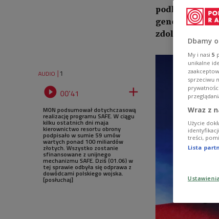
podkreślił, że 
generałowie za
zdolności oper
Dbamy o
My i nasi
5
p
unikalne id
zaakceptowa
1
AUDIO
sprzeciwu 
prywatnośc


00'41
przeglądani
MON podsumował dotychczasową
Wraz z n
realizację programu SAFE. W ciągu
kilku ostatnich dni maja
Użycie dokł
kierownictwo resortu obrony
identyfikac
podpisało w sumie 59 umów
treści, pom
wartych ponad 100 miliardów
złotych. Wszystko zostanie
Lista par
sfinansowane z unijnego
mechanizmu SAFE. Dziś (01.06) w
tej sprawie odbyła się odprawa z
dowódcami polskiego wojska.
Ustawieni
[posłuchaj]