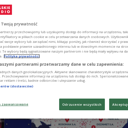
zbrodnią i zdradą byłoby nieskorzystanie z programu
ś mówili, że zakupy doprowadzą do skokowego wzro
acyjnych wojska.
 Twoją prywatność
artnerzy przechowujemy lub uzyskujemy dostęp do informacji na urządzeniu, taki
entyfikatory w plikach cookie w celu przetwarzania danych osobowych. Użytkown
ć swoje wybory lub zarządzać nimi, klikając poniżej, jak również skorzystać z pra
na podstawie prawnie uzasadnionego interesu lub w dowolnym momencie na stroni
i. Te wybory będą sygnalizowane naszym partnerom i nie będą miały wpływu na d
a.
Polityka prywatności
aszymi partnerami przetwarzamy dane w celu zapewnienia:
adnych danych geolokalizacyjnych. Aktywne skanowanie charakterystyki urządzen
ji. Przechowywanie informacji na urządzeniu lub dostęp do nich. Spersonalizowane
iar reklam i treści, badnie odbiorców i ulepszanie usług.
tnerów (dostawców)
a zaawansowane
Odrzucenie wszystkich
Akceptuj