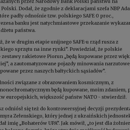
kazanych przez Narodowy Bank Polski państwu na
Polski. Dodał, że zgodnie z deklaracjami szefa NBP Ad
tóre padły odnośnie tzw. polskiego SAFE 0 proc.,
ezesa banku jest natychmiastowe przekazanie wykaza
udżetu państwa.
ż, że w drugim etapie unijnego SAFE-u rząd rusza z
kiego sprzętu na inne rynki”. Powiedział, że polskie
e zestawy rakietowe Piorun „będą kupowane przez więk
kiej”, a zautomatyzowane pojazdy minowania narzutow
powane przez naszych bałtyckich sąsiadów”.
olności związane z obrazowaniem kosmicznym, z
monochromatycznym będą kupowane, moim zdaniem, 
w europejskich, większość państw NATO - stwierdził.
 odniósł się też do kontrowersyjnej decyzji prezydent
yra Zełenskiego, który jednej z ukraińskich jednoste
ł imię „Bohaterów UPA”. Jak mówił, „to jest dla żołnie