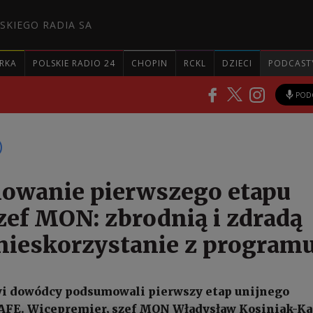
SKIEGO RADIA SA
RKA
POLSKIE RADIO 24
CHOPIN
RCKL
DZIECI
PODCAST
POD
owanie pierwszego etapu
zef MON: zbrodnią i zdradą
nieskorzystanie z program
i dowódcy podsumowali pierwszy etap unijnego
FE. Wicepremier, szef MON Władysław Kosiniak-K