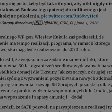
imy się po to, żeby być tak silnymi, aby nikt nigdy ni
atakować. Budowa tego potencjału militarnego jest
 kolejne pokolenia.
pic.twitter.com/3nS9vy1Ie6
o Obrony Narodowej 🇵🇱 (@MON_GOV_PL)
June 1, 2026
eralnego WP gen. Wiesław Kukuła zaś podkreślił, że
enie ma tempo realizacji programu, w ramach którego
wojska mają być zrealizowane do 2030 roku.
reślił, że wojsko ma za zadanie uzupełnić luki, które
gu niemal 30 lat ograniczeń środków wydawanych na w
elkich donacji dla Ukrainy. Jak zaznaczył, z drugiej st
ierzyć się z wyzwaniem pozyskiwania nowych zdolnośc
programowania rozwoju Sił Zbrojnych pozostają olbrz
iczone z punktu widzenia wspomnianych luk, środki, j
 wyposażenie i zapasy amunicji - dodał.
ierdził, że SAFE pozwoli na przyspieszenie realizacji t