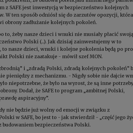
 podkreślił, że budowa potencjału militarnego państ
m z SAFE jest inwestycją w bezpieczeństwo kolejnych
. W ten sposób odniósł się do zarzutów opozycji, która
i obrony zadłużanie kolejnych pokoleń.
o to, żeby nasze dzieci i wnuki nie musiały płacić swoj
zeństwo Polski (...). Jak dzisiaj zainwestujemy w to
 to nasze dzieci, wnuki i kolejne pokolenia będą po pr
nikt Polski nie zaatakuje - mówił szef MON.
zbrodnią” i „zdradą Polski, zdradą kolejnych pokoleń” 
e pieniędzy z mechanizmu. - Nigdy sobie nie dajcie w
było niepotrzebne, że było na wyrost, że są inne potrzeby
obrony. Dodał, że SAFE to program „ambitnej Polski,
prawdę aspiracyjny”.
gdy nie będzie już wolny od emocji w związku z
lski w SAFE, bo jest to - jak stwierdził - „część jego życ
 z budowaniem bezpieczeństwa Polski.