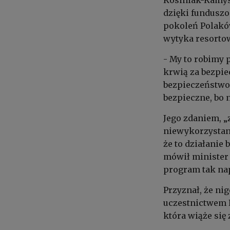
Kosiniak-Kamysz
dzięki funduszo
pokoleń Polaków
wytyka resortow
- My to robimy p
krwią za bezpiec
bezpieczeństwo,
bezpieczne, bo 
Jego zdaniem, „
niewykorzystani
że to działanie 
mówił minister 
program tak na
Przyznał, że ni
uczestnictwem Po
która wiąże się