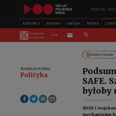
PORTAL POL
KIEROWCY
JEDYNKA
DWÓJKA
TRÓJKA
CZWÓ
Dodaj w Google
Podsum
Redakcja Polska
Polityka
SAFE. S
byłoby 
01.06.2026 17:30
MON i wojskow
mechanizmu SA