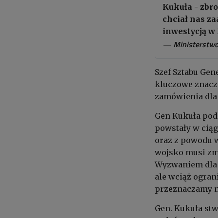
Kukuła - zbro
chciał nas za
inwestycją w
— Ministerstw
Szef Sztabu Gen
kluczowe znacz
zamówienia dla 
Gen Kukuła podk
powstały w cią
oraz z powodu wi
wojsko musi zm
Wyzwaniem dla 
ale wciąż ogran
przeznaczamy na
Gen. Kukuła stw