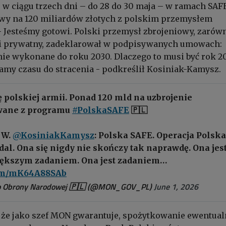
 w ciągu trzech dni – do 28 do 30 maja – w ramach SAF
wy na 120 miliardów złotych z polskim przemysłem
 Jesteśmy gotowi. Polski przemysł zbrojeniowy, zarów
i prywatny, zadeklarował w podpisywanych umowach:
ie wykonane do roku 2030. Dlaczego to musi być rok 2
my czasu do stracenia - podkreślił Kosiniak-Kamysz.
 polskiej armii. Ponad 120 mld na uzbrojenie
wane z programu
#PolskaSAFE
🇵🇱
 W.
@KosiniakKamysz
: Polska SAFE. Operacja Polska
al. Ona się nigdy nie skończy tak naprawdę. Ona jes
iększym zadaniem. Ona jest zadaniem…
com/mK64A88SAb
o Obrony Narodowej 🇵🇱 (@MON_GOV_PL)
June 1, 2026
 że jako szef MON gwarantuje, spożytkowanie ewentua