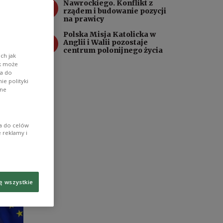
3
Nawrockiego. Konflikt z
,
rządem i budowanie pozycji
na prawicy
stu
Polska Misja Katolicka w
4
Anglii i Walii pozostaje
centrum polonijnego życia
ch jak
ik może
wa do
e polityki
ane
ia do celów
 reklamy i
ę wszystkie