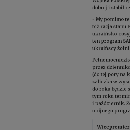
Wojska Polskieg
dobrej i stabilne
- My pomimo teg
też racja stanu 
ukraińsko-rosyj
ten program SAF
ukraińscy żołni
Pełnomocniczka
przez dziennika
(do tej pory na
zaliczka w wyso
do roku będzie 
tym roku termin
i październik. 
unijnego progra
Wicepremier