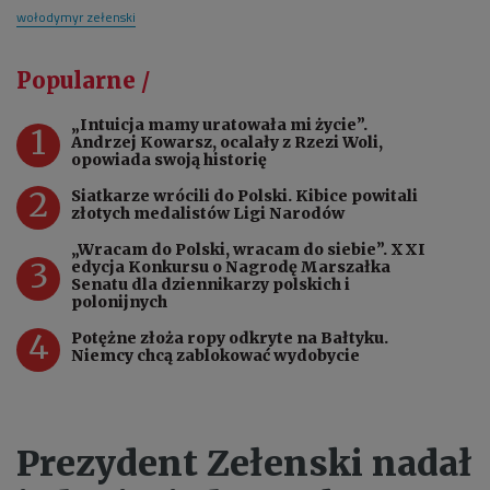
wołodymyr zełenski
Popularne /
„Intuicja mamy uratowała mi życie”.
1
Andrzej Kowarsz, ocalały z Rzezi Woli,
opowiada swoją historię
2
Siatkarze wrócili do Polski. Kibice powitali
złotych medalistów Ligi Narodów
„Wracam do Polski, wracam do siebie”. XXI
3
edycja Konkursu o Nagrodę Marszałka
Senatu dla dziennikarzy polskich i
polonijnych
4
Potężne złoża ropy odkryte na Bałtyku.
Niemcy chcą zablokować wydobycie
Prezydent Zełenski nadał