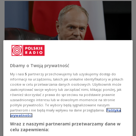
Dbamy o Twoją prywatność
My i nasi
5
partnerzy przechowujemy lub uzyskujemy dostęp do
informacji na urządzeniu, takich jak unikalne identyfikatory w plikach
Donald Tusk
fot. Reuters
cookie w celu przetwarzania danych osobowych. Użytkownik może
zaakceptować swoje wybory lub zarządzać nimi, klikając poniżej, jak
Po tym, gdy pod koniec maja prezydent Ukrainy
również skorzystać z prawa do sprzeciwu na podstawie prawnie
uzasadnionego interesu lub w dowolnym momencie na stronie
nadał imię „Bohaterów UPA” jednej z jednostek
polityki prywatności. Te wybory będą sygnalizowane naszym
wojskowych swojego kraju, na poniedziałek
partnerom i nie będą miały wpływu na dane przeglądania.
Polityka
zwołane zostało posiedzenie Kapituły Orderu Orła
prywatności
Białego, by m.in. zająć się propozycją prezydenta
Wraz z naszymi partnerami przetwarzamy dane w
celu zapewnienia:
Nawrockiego odebrania tego Orderu Zełenskiemu.