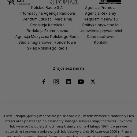
Polskie Radio S.A.
Agencja Promocji
Informacyjna Agencja Radiowa
Agencja Reklamy
Centrum Edukacji Medialnej
Regulamin serwisu
Redakcja Katolicka
Polityka prywatności
Redakcja Ekumeniczna
Ustawienia prywatności
Agencja Muzyczna Polskiego Radia
Dane osobowe
Studia nagraniowe i koncertowe
Kontakt
Sklep Polskiego Radia
Znajdziesz nas na
Treści, znajdujące się w serwisie polskieradio.pl, w tym wszystkie materiały i ich
części oraz poszczególne elementy samego serwisu mają charakter utworów
lub wytworów objętych ochroną Ustawy z dnia 4 lutego 1994 r. o prawie
autorskim i prawach pokrewnych lub Ustawy z dnia 30 czerwca 2000 r. Prawo
własności przemysłowej. Prawa o których mowa w zdaniu poprzedzającym