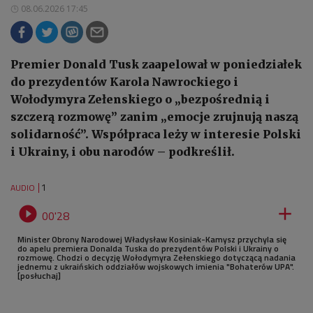
08.06.2026 17:45
Premier Donald Tusk zaapelował w poniedziałek
do prezydentów Karola Nawrockiego i
Wołodymyra Zełenskiego o „bezpośrednią i
szczerą rozmowę” zanim „emocje zrujnują naszą
solidarność”. Współpraca leży w interesie Polski
i Ukrainy, i obu narodów – podkreślił.
1
AUDIO


00'28
Minister Obrony Narodowej Władysław Kosiniak-Kamysz przychyla się
do apelu premiera Donalda Tuska do prezydentów Polski i Ukrainy o
rozmowę. Chodzi o decyzję Wołodymyra Zełenskiego dotyczącą nadania
jednemu z ukraińskich oddziałów wojskowych imienia "Bohaterów UPA".
[posłuchaj]