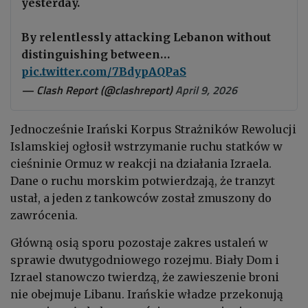
yesterday.
By relentlessly attacking Lebanon without
distinguishing between…
pic.twitter.com/7BdypAQPaS
— Clash Report (@clashreport)
April 9, 2026
Jednocześnie Irański Korpus Strażników Rewolucji
Islamskiej ogłosił wstrzymanie ruchu statków w
cieśninie Ormuz w reakcji na działania Izraela.
Dane o ruchu morskim potwierdzają, że tranzyt
ustał, a jeden z tankowców został zmuszony do
zawrócenia.
Główną osią sporu pozostaje zakres ustaleń w
sprawie dwutygodniowego rozejmu. Biały Dom i
Izrael stanowczo twierdzą, że zawieszenie broni
nie obejmuje Libanu. Irańskie władze przekonują