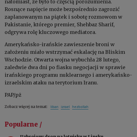
natomiast, że było to częścią porozumienia.
Rosnące napięcie może bezpośrednio zagrozić
zaplanowanym na piątek i sobotę rozmowom w
Pakistanie, którego premier, Shehbaz Sharif,
odgrywa rolę kluczowego mediatora.
Amerykańsko-irańskie zawieszenie broni w
założeniu miało wstrzymać eskalację na Bliskim
Wschodzie. Otwarta wojna wybuchła 28 lutego,
zaledwie dwa dni po fiasku negocjacji w sprawie
irańskiego programu nuklearnego i amerykańsko-
izraelskim ataku na terytorium Iranu.
PAP/pż
liban
izrael
hezbollah
Zobacz więcej na temat:
Popularne /
Uzbrojony dron na lotnisku w Lipsku.