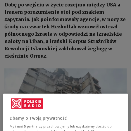
Dobę po wejściu w życie rozejmu między USA a
Iranem porozumienie stoi pod znakiem
zapytania. Jak poinformowały agencje, w nocy ze
środy na czwartek Hezbollah wznowił ostrzał
północnego Izraela w odpowiedzi na izraelskie
naloty na Liban, a irański Korpus Strażników
Rewolucji Islamskiej zablokował żeglugę w
cieśninie Ormuz.
Dbamy o Twoją prywatność
My i nasi
5
partnerzy przechowujemy lub uzyskujemy dostęp do