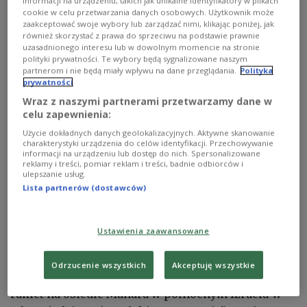
informacji na urządzeniu, takich jak unikalne identyfikatory w plikach
cookie w celu przetwarzania danych osobowych. Użytkownik może
zaakceptować swoje wybory lub zarządzać nimi, klikając poniżej, jak
również skorzystać z prawa do sprzeciwu na podstawie prawnie
Zniszczenia po ataku na Liban
Fot. PAP/EPA/WAEL HAMZEH
uzasadnionego interesu lub w dowolnym momencie na stronie
polityki prywatności. Te wybory będą sygnalizowane naszym
„Trzy klauzule porozumienia zostały jawnie i
partnerom i nie będą miały wpływu na dane przeglądania.
Polityka
wyraźnie naruszone. W takiej sytuacji dwustronne
prywatności
zawieszenie broni lub negocjacje są niedorzeczne”
Wraz z naszymi partnerami przetwarzamy dane w
celu zapewnienia:
– ocenił w opublikowanym w nocy w mediach
społecznościowych wpisie przewodniczący
Użycie dokładnych danych geolokalizacyjnych. Aktywne skanowanie
charakterystyki urządzenia do celów identyfikacji. Przechowywanie
parlamentu Iranu Mohammad Bager Ghalibaf.
informacji na urządzeniu lub dostęp do nich. Spersonalizowane
reklamy i treści, pomiar reklam i treści, badnie odbiorców i
Polityk wyjaśnił, że zignorowano wezwanie do
ulepszanie usług.
zawieszenia broni w Libanie, w przestrzeni
Lista partnerów (dostawców)
powietrznej Iranu pojawił się dron, a prawo Iranu
do wzbogacania uranu nie zostało uznane.
Ustawienia zaawansowane
W czwartek rano wspierany przez Teheran
Odrzucenie wszystkich
Akceptuję wszystkie
libański Hezbollah poinformował o wystrzeleniu
rakiet na osiedle Manara w północnym Izraelu w