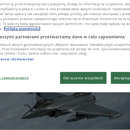
powiatach Lucyn, Balvi i Aluksne na wschodzie kraj
artnerzy przechowujemy lub uzyskujemy dostęp do informacji na urządzeniu, taki
entyfikatory w plikach cookie w celu przetwarzania danych osobowych. Użytkown
ć swoje wybory lub zarządzać nimi, klikając poniżej, jak również skorzystać z pra
na podstawie prawnie uzasadnionego interesu lub w dowolnym momencie na stroni
i. Te wybory będą sygnalizowane naszym partnerom i nie będą miały wpływu na d
a.
Polityka prywatności
aszymi partnerami przetwarzamy dane w celu zapewnienia:
adnych danych geolokalizacyjnych. Aktywne skanowanie charakterystyki urządzen
ji. Przechowywanie informacji na urządzeniu lub dostęp do nich. Spersonalizowane
iar reklam i treści, badnie odbiorców i ulepszanie usług.
tnerów (dostawców)
a zaawansowane
Odrzucenie wszystkich
Akceptuj