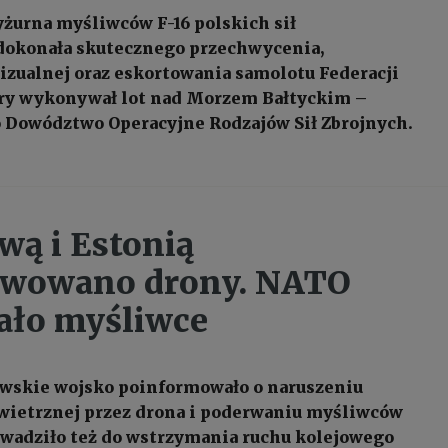
yżurna myśliwców F-16 polskich sił
dokonała skutecznego przechwycenia,
wizualnej oraz eskortowania samolotu Federacji
óry wykonywał lot nad Morzem Bałtyckim –
 Dowództwo Operacyjne Rodzajów Sił Zbrojnych.
wą i Estonią
rwowano drony. NATO
ało myśliwce
ewskie wojsko poinformowało o naruszeniu
wietrznej przez drona i poderwaniu myśliwców
wadziło też do wstrzymania ruchu kolejowego