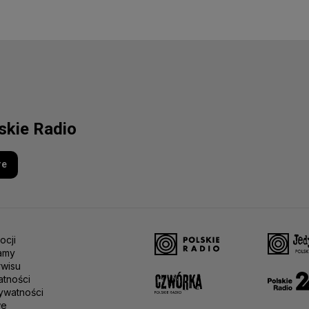
lskie Radio
re
ocji
amy
rwisu
atności
ywatności
we