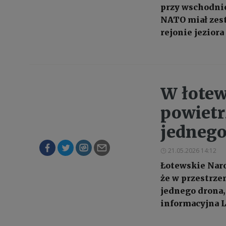
przy wschodnie
NATO miał zest
rejonie jeziora
W łotew
powietr
jednego
21.05.2026 14:12
Łotewskie Naro
że w przestrze
jednego drona, 
informacyjna 