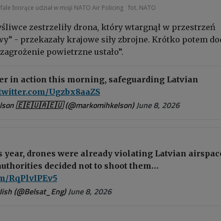
fale biorące udział w misji NATO Air Policing
fot. NATO
śliwce zestrzeliły drona, który wtargnął w przestrzeń
y” - przekazały krajowe siły zbrojne. Krótko potem dod
 zagrożenie powietrzne ustało”.
r in action this morning, safeguarding Latvian
.twitter.com/Ugzbx8aaZS
son 🇪🇪🇺🇦🇪🇺 (@markomihkelson)
June 8, 2026
s year, drones were already violating Latvian airspac
 authorities decided not to shoot them…
com/RqPlvIPEv5
glish (@Belsat_Eng)
June 8, 2026