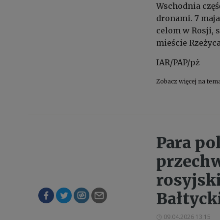
Wschodnia część
dronami. 7 maj
celom w Rosji, 
mieście Rzeżyca
IAR/PAP/pż
Zobacz więcej na tem
Para po
przechw
rosyjsk
Bałtyc
09.04.2026 13:15