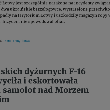
 Łotwy jest szczególnie narażona na incydenty związa
a dwa ukraińskie bezzałogowce, wystrzelone przeciwko
spadły na terytorium Łotwy i uszkodziły magazyn ropy 
. Incydent nie spowodował ofiar.
nato
drony
łotwa
at:
lskich dyżurnych F-16
yciła i eskortowała
i samolot nad Morzem
kim