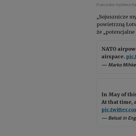
Francuskie myśliwce Ra
„Sojusznicze my
powietrzną Łotw
że „potencjalne
NATO airpowe
airspace.
pic
— Marko Mihkel
In May of thi
At that time,
pic.twitter.
— Belsat in En