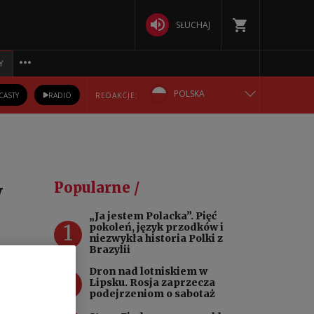
SŁUCHAJ
Y
POLSKA
CASTY
RADIO
REDAKCJE:
ENGLISH
БЕЛАРУСКАЯ
w
Popularne /
DEUTSCH
„Ja jestem Polacka”. Pięć
1
pokoleń, język przodków i
РУССКИЙ
niezwykła historia Polki z
Brazylii
 że
УКРАЇНСЬКА
Dron nad lotniskiem w
2
rzeń
Lipsku. Rosja zaprzecza
podejrzeniom o sabotaż
m