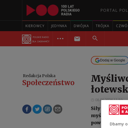
PORTAL POL
KIEROWCY
JEDYNKA
DWÓJKA
TRÓJKA
CZWÓ
Dodaj w Google
Myśliwc
Redakcja Polska
Społeczeństwo
łotewsk
08.06.2026 11:59
Siły Zbrojne Ł
myśliwce NATO 
powietrzną. W
Dbamy o