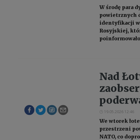
W środę para d
powietrznych 
identyfikacji 
Rosyjskiej, kt
poinformowało
Nad Łot
zaobse
poderw
19.05.2026 12:46
We wtorek łot
przestrzeni po
NATO, co dopro