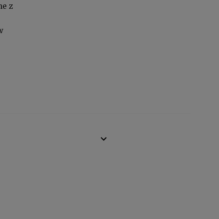
ne z
w