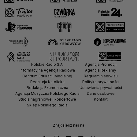
Polskie Radio S.A.
Agencja Promocji
Informacyjna Agencja Radiowa
Agencja Reklamy
Centrum Edukacji Medialnej
Regulamin serwisu
Redakcja Katolicka
Polityka prywatności
Redakcja Ekumeniczna
Ustawienia prywatności
Agencja Muzyczna Polskiego Radia
Dane osobowe
Studia nagraniowe i koncertowe
Kontakt
Sklep Polskiego Radia
Znajdziesz nas na