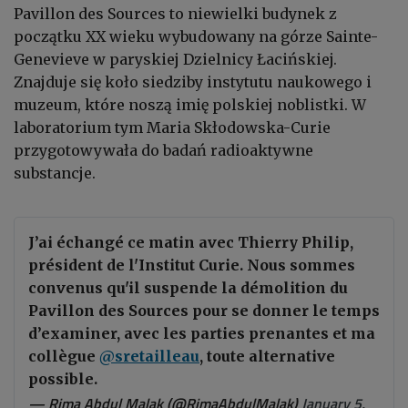
Pavillon des Sources to niewielki budynek z
początku XX wieku wybudowany na górze Sainte-
Genevieve w paryskiej Dzielnicy Łacińskiej.
Znajduje się koło siedziby instytutu naukowego i
muzeum, które noszą imię polskiej noblistki. W
laboratorium tym Maria Skłodowska-Curie
przygotowywała do badań radioaktywne
substancje.
J’ai échangé ce matin avec Thierry Philip,
président de l'Institut Curie. Nous sommes
convenus qu'il suspende la démolition du
Pavillon des Sources pour se donner le temps
d’examiner, avec les parties prenantes et ma
collègue
@sretailleau
, toute alternative
possible.
— Rima Abdul Malak (@RimaAbdulMalak)
January 5,