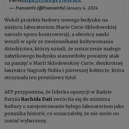
Paris
https://t.co/PpPy7ayPmX
— franceinfo (@franceinfo)
January 4, 2024
Wokół projektu budowy nowego budynku na
miejscu laboratorium Marie Curie-Skłodowskiej
narosło sporo kontrowersji, a obrońcy nauki
weszli w spór ze zwolennikami kultywowania
dziedzictwa, którzy uznali, że zniszczenie małego
zabytkowego budynku stanowiłoby poważny atak
na pamięć o Marii Skłodowskiej-Curie, dwukrotnej
laureatce Nagrody Nobla i pierwszej kobiecie, która
otrzymała ten prestiżowy tytuł.
AFP przypomina, że liderka opozycji w Radzie
Paryża
Rachida Dati
zwróciła się do ministra
kultury o zarejestrowanie byłego laboratorium jako
pomnika historii, co oznaczałoby, że nie może on
zostać wyburzony.