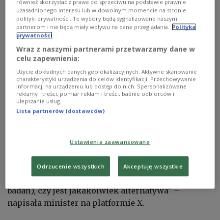
również skorzystać z prawa do sprzeciwu na podstawie prawnie
Maria Skłodowska-Curie z mężem Piotrem Curie w laboratorium. Paryż,
uzasadnionego interesu lub w dowolnym momencie na stronie
1900
Vitold Muratov/Wikimedia Commons/dp
polityki prywatności. Te wybory będą sygnalizowane naszym
partnerom i nie będą miały wpływu na dane przeglądania.
Polityka
Minister kultury Francji
Rima Abdul Malak
prywatności
poinformowała w piątek o wstrzymaniu rozbiórki
Wraz z naszymi partnerami przetwarzamy dane w
historycznego budynku w Paryżu, w którym
celu zapewnienia:
mieściło się laboratorium
Marii Skłodowskiej-
Użycie dokładnych danych geolokalizacyjnych. Aktywne skanowanie
charakterystyki urządzenia do celów identyfikacji. Przechowywanie
Curie
. W planach jest wybudowanie tam centrum
informacji na urządzeniu lub dostęp do nich. Spersonalizowane
chemii biologicznej do walki z nowotworami.
reklamy i treści, pomiar reklam i treści, badnie odbiorców i
ulepszanie usług.
Lista partnerów (dostawców)
"Rozmawiałam dziś rano z
Thierrym Philipem
,
prezesem Instytutu Curie. Uzgodniliśmy, że zawiesi
rozbiórkę Pavillon des Sources (Pawilon Źródeł-
Ustawienia zaawansowane
PAP), aby dać sobie czas na zbadanie, wraz z
zainteresowanymi stronami i moją koleżanką
Odrzucenie wszystkich
Akceptuję wszystkie
Sylvie Retailleau (minister szkolnictwa wyższego i
badań), czy jest jakakolwiek alternatywa" –
napisała minister na platformie X.