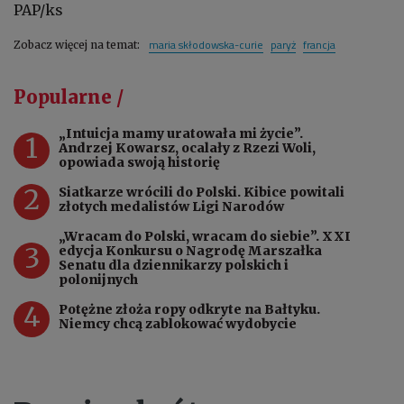
PAP/ks
maria skłodowska-curie
paryż
francja
Zobacz więcej na temat:
Popularne /
„Intuicja mamy uratowała mi życie”.
1
Andrzej Kowarsz, ocalały z Rzezi Woli,
opowiada swoją historię
2
Siatkarze wrócili do Polski. Kibice powitali
złotych medalistów Ligi Narodów
„Wracam do Polski, wracam do siebie”. XXI
3
edycja Konkursu o Nagrodę Marszałka
Senatu dla dziennikarzy polskich i
polonijnych
4
Potężne złoża ropy odkryte na Bałtyku.
Niemcy chcą zablokować wydobycie