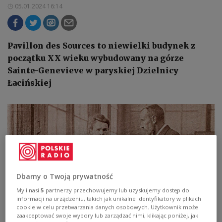
05.01.2024 16:14
Pavillon des Sources to niewielki budynek z
początku XX wieku wybudowany na górze
Sainte-Genevieve w paryskiej Dzielnicy
Łacińskiej
Dbamy o Twoją prywatność
My i nasi
5
partnerzy przechowujemy lub uzyskujemy dostęp do
informacji na urządzeniu, takich jak unikalne identyfikatory w plikach
cookie w celu przetwarzania danych osobowych. Użytkownik może
zaakceptować swoje wybory lub zarządzać nimi, klikając poniżej, jak