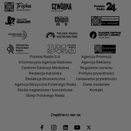
Polskie Radio S.A.
Agencja Promocji
Informacyjna Agencja Radiowa
Agencja Reklamy
Centrum Edukacji Medialnej
Regulamin serwisu
Redakcja Katolicka
Polityka prywatności
Redakcja Ekumeniczna
Ustawienia prywatności
Agencja Muzyczna Polskiego Radia
Dane osobowe
Studia nagraniowe i koncertowe
Kontakt
Sklep Polskiego Radia
Znajdziesz nas na