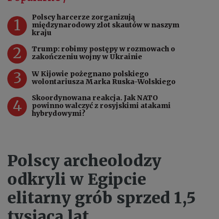
Polscy harcerze zorganizują
1
międzynarodowy zlot skautów w naszym
kraju
2
Trump: robimy postępy w rozmowach o
zakończeniu wojny w Ukrainie
3
W Kijowie pożegnano polskiego
wolontariusza Marka Ruska-Wolskiego
Skoordynowana reakcja. Jak NATO
4
powinno walczyć z rosyjskimi atakami
hybrydowymi?
Polscy archeolodzy
odkryli w Egipcie
elitarny grób sprzed 1,5
tysiąca lat