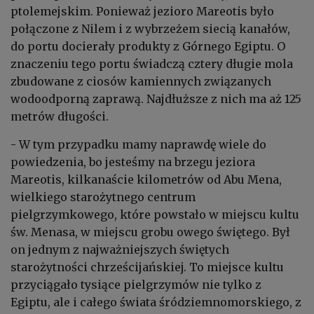
ptolemejskim. Ponieważ jezioro Mareotis było
połączone z Nilem i z wybrzeżem siecią kanałów,
do portu docierały produkty z Górnego Egiptu. O
znaczeniu tego portu świadczą cztery długie mola
zbudowane z ciosów kamiennych związanych
wodoodporną zaprawą. Najdłuższe z nich ma aż 125
metrów długości.
- W tym przypadku mamy naprawdę wiele do
powiedzenia, bo jesteśmy na brzegu jeziora
Mareotis, kilkanaście kilometrów od Abu Mena,
wielkiego starożytnego centrum
pielgrzymkowego, które powstało w miejscu kultu
św. Menasa, w miejscu grobu owego świętego. Był
on jednym z najważniejszych świętych
starożytności chrześcijańskiej. To miejsce kultu
przyciągało tysiące pielgrzymów nie tylko z
Egiptu, ale i całego świata śródziemnomorskiego, z