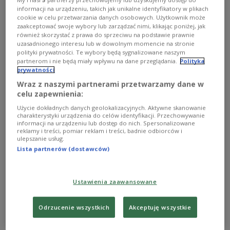
informacji na urządzeniu, takich jak unikalne identyfikatory w plikach
cookie w celu przetwarzania danych osobowych. Użytkownik może
zaakceptować swoje wybory lub zarządzać nimi, klikając poniżej, jak
również skorzystać z prawa do sprzeciwu na podstawie prawnie
uzasadnionego interesu lub w dowolnym momencie na stronie
polityki prywatności. Te wybory będą sygnalizowane naszym
partnerom i nie będą miały wpływu na dane przeglądania.
Polityka
prywatności
Wraz z naszymi partnerami przetwarzamy dane w
celu zapewnienia:
Użycie dokładnych danych geolokalizacyjnych. Aktywne skanowanie
charakterystyki urządzenia do celów identyfikacji. Przechowywanie
informacji na urządzeniu lub dostęp do nich. Spersonalizowane
reklamy i treści, pomiar reklam i treści, badnie odbiorców i
ulepszanie usług.
Budynki modułowe na Zachodnim Nadbrzeżu
Mariusz Gwiazda cc-by
Lista partnerów (dostawców)
4.0, Centrum Archeologii Śródziemnomorskiej, Uniwersytet Warszawski
Marea to osada portowa, położona nad jeziorem
Ustawienia zaawansowane
Mareotis, założona jeszcze w czasach Aleksandra
Wielkiego i rozwijająca się od III wieku p.n.e. aż do
Odrzucenie wszystkich
Akceptuję wszystkie
początku okresu islamskiego w VIII wieku n.e.
Miejsce to było celem prac archeologów od wielu