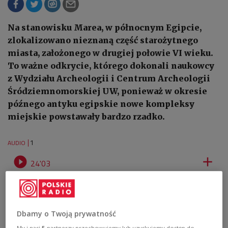
Na stanowisku Marea, w północnym Egipcie,
zlokalizowano nieznaną część starożytnego
miasta, założonego w drugiej połowie VI wieku.
To ważne odkrycie, którego dokonali naukowcy
z Wydziału Archeologii i Centrum Archeologii
Śródziemnomorskiej UW, ponieważ w okresie
późnego antyku egipskie nowe kompleksy
miejskie powstawały bardzo rzadko.
1
AUDIO


24'03
Z prof. Tomaszem Derdą, kierownikiem Katedry Epigrafiki i Papirologii
Wydziału Archeologii Uniwersytetu Warszawskiego, rozmawiała Halina
Ostas [posłuchaj]
Dbamy o Twoją prywatność
My i nasi
5
partnerzy przechowujemy lub uzyskujemy dostęp do