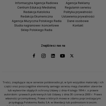
Informacyjna Agencja Radiowa
Agencja Reklamy
Centrum Edukacji Medialnej
Regulamin serwisu
Redakcja Katolicka
Polityka prywatności
Redakcja Ekumeniczna
Ustawienia prywatności
Agencja Muzyczna Polskiego Radia
Dane osobowe
Studia nagraniowe i koncertowe
Kontakt
Sklep Polskiego Radia
Znajdziesz nas na
Treści, znajdujące się w serwisie polskieradio.pl, w tym wszystkie materiały i ich
części oraz poszczególne elementy samego serwisu mają charakter utworów
lub wytworów objętych ochroną Ustawy z dnia 4 lutego 1994 r. o prawie
autorskim i prawach pokrewnych lub Ustawy z dnia 30 czerwca 2000 r. Prawo
własności przemysłowej. Prawa o których mowa w zdaniu poprzedzającym
przysługują Polskiemu Radiu S.A. w likwidacji lub podmiotom trzecim.