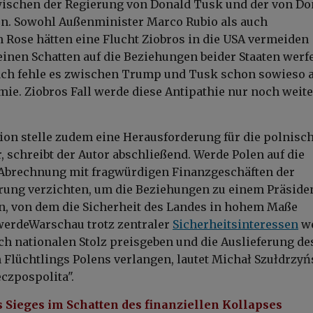
ischen der Regierung von
Donald Tusk
und der von
Do
n. Sowohl Außenminister
Marco Rubio
als auch
 Rose
hätten eine Flucht Ziobros in die USA vermeiden
einen Schatten auf die Beziehungen beider Staaten werfe
ach fehle es zwischen Trump und Tusk schon sowieso 
mie. Ziobros Fall werde diese Antipathie nur noch weite
tion stelle zudem eine Herausforderung für die polnisc
, schreibt der Autor abschließend. Werde Polen auf die
 Abrechnung mit fragwürdigen Finanzgeschäften der
rung verzichten, um die Beziehungen zu einem Präside
en, von dem die Sicherheit des Landes in hohem Maße
werdeWarschau trotz zentraler
Sicherheitsinteressen
w
ch nationalen Stolz preisgeben und die Auslieferung de
Flüchtlings Polens verlangen, lautet Michał Szułdrzyń
czpospolita".
 Sieges im Schatten des finanziellen Kollapses