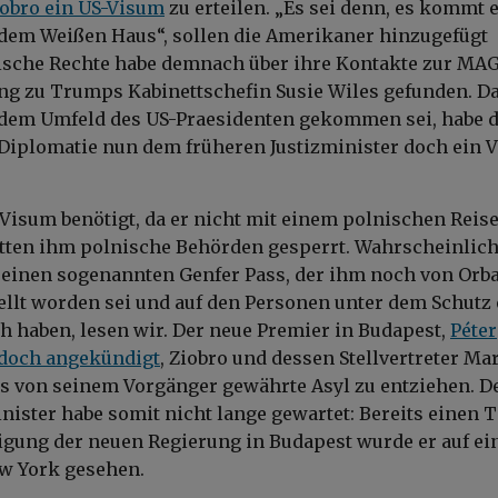
iobro
ein US-Visum
zu erteilen. „Es sei denn, es kommt 
dem Weißen Haus“, sollen die Amerikaner hinzugefügt
ische Rechte habe demnach über ihre Kontakte zur MA
g zu Trumps Kabinettschefin
Susie Wiles
gefunden. Da
dem Umfeld des US-Praesidenten gekommen sei, habe d
Diplomatie nun dem früheren Justizminister doch ein 
 Visum benötigt, da er nicht mit einem polnischen Reis
ätten ihm polnische Behörden gesperrt. Wahrscheinlic
t einen sogenannten Genfer Pass, der ihm noch von Orb
llt worden sei und auf den Personen unter dem Schutz 
h haben, lesen wir. Der neue Premier in Budapest,
Péter
edoch angekündigt
, Ziobro und dessen Stellvertreter
Mar
s von seinem Vorgänger gewährte Asyl zu entziehen. D
inister habe somit nicht lange gewartet: Bereits einen 
igung der neuen Regierung in Budapest wurde er auf e
w York gesehen.