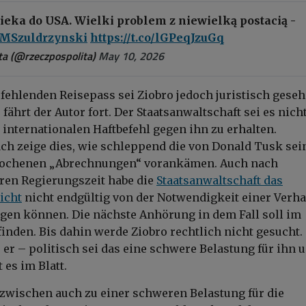
ieka do USA. Wielki problem z niewielką postacią -
MSzuldrzynski
https://t.co/lGPeqJzuGq
a (@rzeczpospolita)
May 10, 2026
ehlenden Reisepass sei Ziobro jedoch juristisch gese
 fährt der Autor fort. Der Staatsanwaltschaft sei es nich
 internationalen Haftbefehl gegen ihn zu erhalten.
ch zeige dies, wie schleppend die von
Donald Tusk
sei
ochenen „Abrechnungen“ vorankämen. Auch nach
ren Regierungszeit habe die
Staatsanwaltschaft das
icht
nicht endgültig von der Notwendigkeit einer Verh
gen können. Die nächste Anhörung in dem Fall soll im
finden. Bis dahin werde Ziobro rechtlich nicht gesucht.
 er – politisch sei das eine schwere Belastung für ihn 
 es im Blatt.
inzwischen auch zu einer schweren Belastung für die