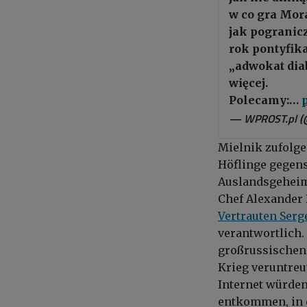
w co gra Mor
jak pogranic
rok pontyfika
„adwokat dia
więcej.
Polecamy:…
— WPROST.pl 
Mielnik zufolge
Höflinge gegens
Auslandsgehei
Chef
Alexander
Vertrauten
Serg
verantwortlich.
großrussischen 
Krieg veruntreu
Internet würden
entkommen, in e