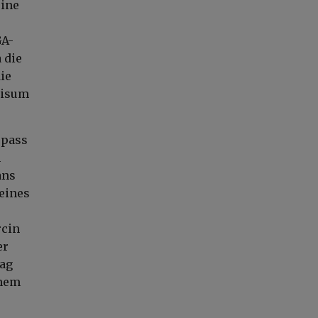
eine
GA-
 die
ie
Visum
epass
h
ans
eines
cin
er
Tag
inem