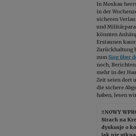
In Moskau herrs
in der Wochenze
sicheren Verlau
und Militärpara
könnten Anhänge
Erstaunen kaum
Zurückhaltung b
zum
Sieg über 
noch, Berichten
mehr in der Hau
Zeit seien dort 
die sichere Ab
haben, lesen wir
‼️NOWY WPRO
Strach na Kr
dyskusje o ko
jak nie utkn