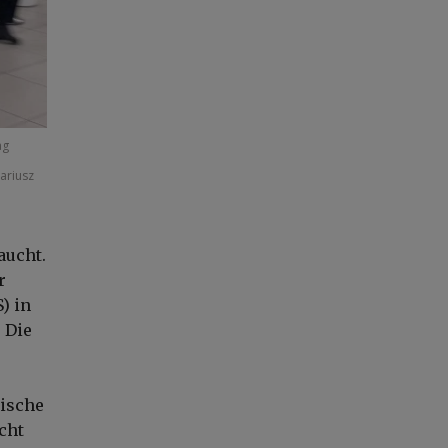
ag
ariusz
aucht.
r
S)
in
 Die
nische
cht