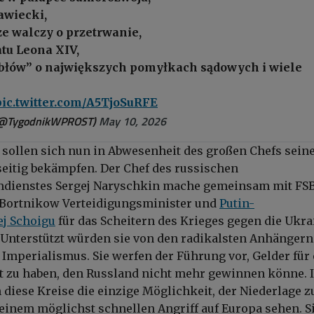
awiecki,
ze walczy o przetrwanie,
tu Leona XIV,
błów” o największych pomyłkach sądowych i wiele
pic.twitter.com/A5TjoSuRFE
(@TygodnikWPROST)
May 10, 2026
 sollen sich nun in Abwesenheit des großen Chefs sein
eitig bekämpfen. Der Chef des russischen
mdienstes
Sergej Naryschkin
mache gemeinsam mit FS
 Bortnikow
Verteidigungsminister und
Putin-
ej Schoigu
für das Scheitern des Krieges gegen die Ukra
 Unterstützt würden sie von den radikalsten Anhängern
Imperialismus. Sie werfen der Führung vor, Gelder für
t zu haben, den Russland nicht mehr gewinnen könne. 
 diese Kreise die einzige Möglichkeit, der Niederlage z
inem möglichst schnellen Angriff auf Europa sehen. S