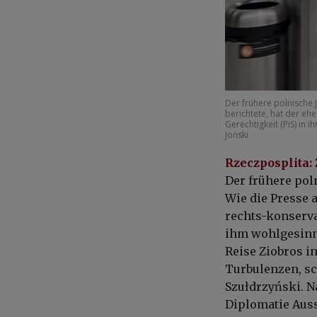
Der frühere polnische 
berichtete, hat der eh
Gerechtigkeit (PiS) in
Joński
Rzeczposplita:
Der frühere pol
Wie die Presse 
rechts-konserva
ihm wohlgesinnt
Reise Ziobros in
Turbulenzen, sc
Szułdrzyński
. 
Diplomatie Aus