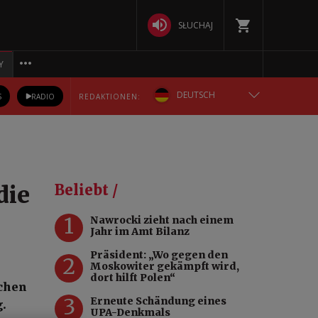
SŁUCHAJ
Y
DEUTSCH
S
RADIO
REDAKTIONEN:
ENGLISH
POLSKA
die
Beliebt /
РУССКИЙ
1
Nawrocki zieht nach einem
Jahr im Amt Bilanz
БЕЛАРУСКАЯ
Präsident: „Wo gegen den
2
Moskowiter gekämpft wird,
УКРАЇНСЬКА
dort hilft Polen“
ichen
3
Erneute Schändung eines
.
UPA-Denkmals