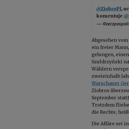
@ZiobroPL
uc
komentuje
@
— Rzeczpospolit
Abgesehen vom f
ein freier Mann,
gelungen, einen
Szułdrzyński na
Wählern verspr
zweieinhalb Jah
Warschauer Ger
Ziobros überzeu
September statt
Trotzdem fliehe
die Rechte, heißt
Die Affäre sei 