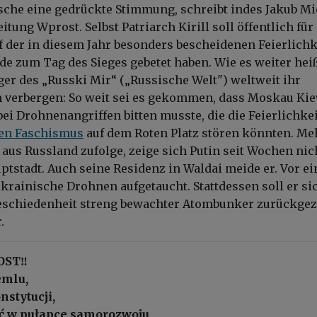
che eine gedrückte Stimmung, schreibt indes Jakub Mi
itung Wprost. Selbst Patriarch
Kirill
soll öffentlich für
f der in diesem Jahr besonders bescheidenen Feierlich
de zum Tag des Sieges gebetet haben.
Wie es weiter heiß
r des „Russki Mir“ („Russische Welt") weltweit ihr
 verbergen: So weit sei es gekommen, dass Moskau Ki
ei Drohnenangriffen bitten musste, die die Feierlichke
den Faschismus
auf dem Roten Platz stören könnten. Me
 aus Russland zufolge, zeige sich Putin seit Wochen nic
ptstadt. Auch seine Residenz in Waldai meide er. Vor ei
ukrainische Drohnen aufgetaucht. Stattdessen soll er si
geschiedenheit streng bewachter Atombunker zurückge
.
ST‼️
emlu,
nstytucji,
ąć w pułapce samorozwoju,