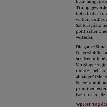
Beziehungen zw
Trump
geworde
Botschafter
Tom
wollen, da dies 
Szułdrzyński n
politischer Che
vertiefen.
Die ganze Situa
Souveränität dar
strafrechtliche
Vorgängerregie
nicht zu belast
abhänge? Oder 
Souveränität no
prominentesten 
Fazit in der
„
Rze
Wprost:
Tag des