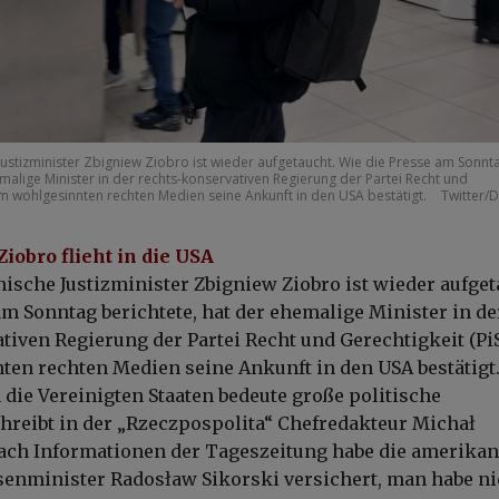
Justizminister Zbigniew Ziobro ist wieder aufgetaucht. Wie die Presse am Sonnt
emalige Minister in der rechts-konservativen Regierung der Partei Recht und
 ihm wohlgesinnten rechten Medien seine Ankunft in den USA bestätigt.
Twitter/D
Ziobro flieht in die USA
nische Justizminister
Zbigniew Ziobro
ist wieder aufget
am Sonntag berichtete, hat der ehemalige Minister in de
tiven Regierung der Partei
Recht und Gerechtigkeit (Pi
en rechten Medien seine Ankunft in den USA bestätigt.
 die Vereinigten Staaten bedeute große politische
hreibt in der „Rzeczpospolita“ Chefredakteur
Michał
Nach Informationen der Tageszeitung habe die amerika
senminister
Radosław Sikorski
versichert, man habe ni