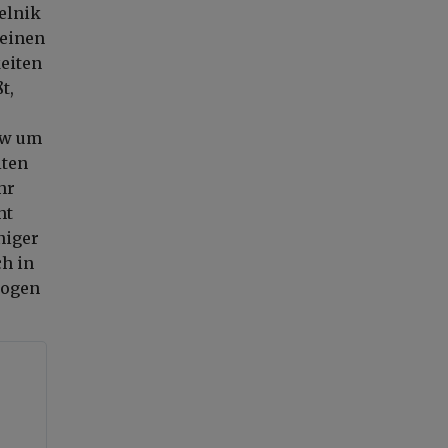
elnik
 einen
keiten
t,
ew um
iten
hr
ht
niger
ch in
zogen