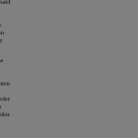
nald
.
an
r
he
nten
eder
s
skis