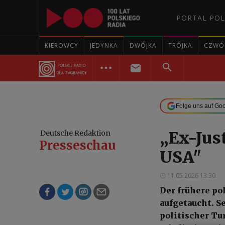
PORTAL POL
KIEROWCY
JEDYNKA
DWÓJKA
TRÓJKA
CZWÓ
Folge uns auf Go
„Ex-Just
Deutsche Redaktion
Presseschau
USA"
11.05.2026 13:30
Der frühere po
aufgetaucht. S
politischer T