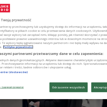
 fürchte ukrainische Drohnen, seine Höflinge
ch, großrussische Patrioten prophezeien eine Niede
 vor gut einem Jahrzehnt galten Hochschulstudien 
nschen als begehrte Wahl. Ein Universitätsabschlu
 Twoją prywatność
eit, finanzielle Stabilität und gesellschaftliches
artnerzy przechowujemy lub uzyskujemy dostęp do informacji na urządzeniu, taki
n. Heute stellen sich jedoch immer mehr Abiturie
entyfikatory w plikach cookie w celu przetwarzania danych osobowych. Użytkown
ć swoje wybory lub zarządzać nimi, klikając poniżej, jak również skorzystać z pra
ein Studium tatsächlich noch notwendig sei. Mehr da
na podstawie prawnie uzasadnionego interesu lub w dowolnym momencie na stroni
u.
i. Te wybory będą sygnalizowane naszym partnerom i nie będą miały wpływu na d
a.
Polityka prywatności
aszymi partnerami przetwarzamy dane w celu zapewnienia:
adnych danych geolokalizacyjnych. Aktywne skanowanie charakterystyki urządzen
ji. Przechowywanie informacji na urządzeniu lub dostęp do nich. Spersonalizowane
iar reklam i treści, badnie odbiorców i ulepszanie usług.
tnerów (dostawców)
a zaawansowane
Odrzucenie wszystkich
Akceptuj