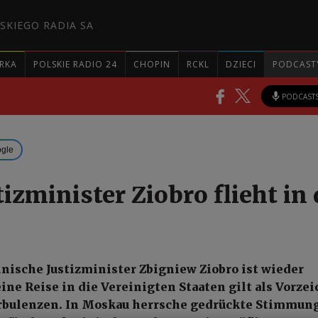
SKIEGO RADIA SA
RKA
POLSKIE RADIO 24
CHOPIN
RCKL
DZIECI
PODCAST
PODCAST
ogle
izminister Ziobro flieht in 
lnische Justizminister Zbigniew Ziobro ist wieder
eine Reise in die Vereinigten Staaten gilt als Vorze
urbulenzen. In Moskau herrsche gedrückte Stimmung