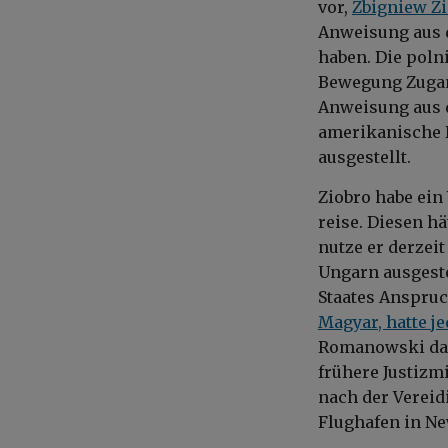
vor,
Zbigniew Z
Anweisung aus 
haben. Die poln
Bewegung Zugan
Anweisung aus 
amerikanische 
ausgestellt.
Ziobro habe ein
reise. Diesen h
nutze er derzei
Ungarn ausgeste
Staates Anspruc
Magyar, hatte
j
Romanowski
da
frühere Justizm
nach der Vereid
Flughafen in Ne