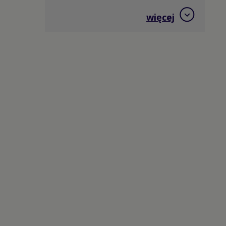
Hokej na trawie
więcej
Jeździectwo
Judo
Kajakarstwo
Kajakarstwo górskie
Karate
Kolarstwo BMX
Kolarstwo górskie