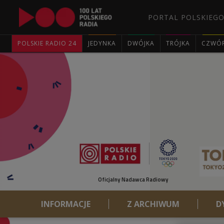
PORTAL POLSKIEGO
POLSKIE RADIO 24
JEDYNKA
DWÓJKA
TRÓJKA
CZWÓ
Oficjalny Nadawca Radiowy
INFORMACJE
Z ARCHIWUM
D