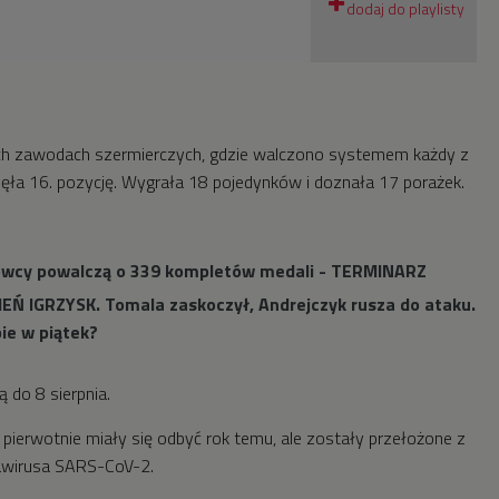
ch zawodach szermierczych, gdzie walczono systemem każdy z
ęła 16. pozycję. Wygrała 18 pojedynków i doznała 17 porażek.
towcy powalczą o 339 kompletów medali - TERMINARZ
ZIEŃ IGRZYSK. Tomala zaskoczył, Andrejczyk rusza do ataku.
bie w piątek?
 do 8 sierpnia.
 pierwotnie miały się odbyć rok temu, ale zostały przełożone z
awirusa SARS-CoV-2.