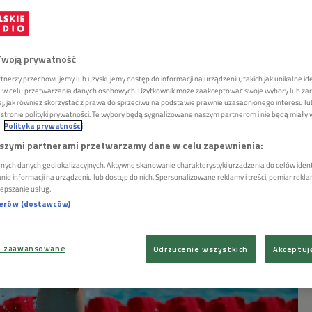
 Maliszewska 20. w pięcioboju
Twoją prywatność
m. Złoto Brytyjki French
tnerzy przechowujemy lub uzyskujemy dostęp do informacji na urządzeniu, takich jak unikalne id
ie w celu przetwarzania danych osobowych. Użytkownik może zaakceptować swoje wybory lub zar
żej, jak również skorzystać z prawa do sprzeciwu na podstawie prawnie uzasadnionego interesu 
tronie polityki prywatności. Te wybory będą sygnalizowane naszym partnerom i nie będą miały
Polityka prywatności
dorobkiem 1283 punktów zajęła 20. miejsce w
szymi partnerami przetwarzamy dane w celu zapewnienia:
acji w pięcioboju nowoczesnym w Tokio. Złoty medal
nych danych geolokalizacyjnych. Aktywne skanowanie charakterystyki urządzenia do celów identy
 French, a za nią uplasowały się Litwinka Laura
e informacji na urządzeniu lub dostęp do nich. Spersonalizowane reklamy i treści, pomiar reklam 
rka Sarolta Kovacs.
lepszanie usług.
nerów (dostawców)
a zaawansowane
Odrzucenie wszystkich
Akceptuj