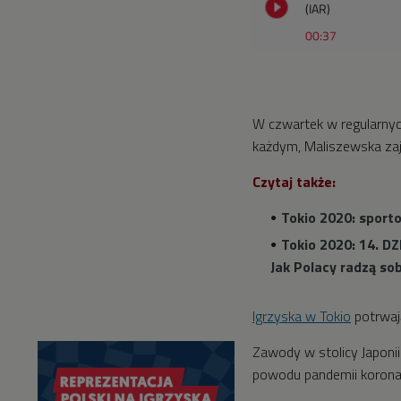
(IAR)
00:37
W czwartek w regularny
każdym, Maliszewska zaj
Czytaj także:
Tokio 2020: spor
Tokio 2020: 14. D
Jak Polacy radzą so
Igrzyska w Tokio
potrwają
Zawody w stolicy Japonii
powodu pandemii koron