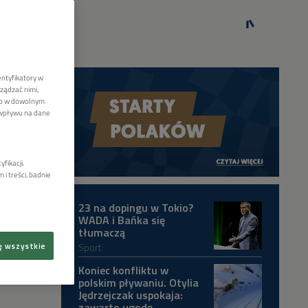
entyfikatory w
ządzać nimi,
lub w dowolnym
 wpływu na dane
fikacji.
i treści, badnie
23 na dopingu w Tokio?
WADA i Bańka się
tłumaczą
Sport
ę wszystkie
Koniec konfliktu w
polskim pływaniu. Otylia
Jędrzejczak uspokaja:
zawarto ugodę