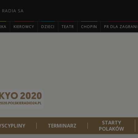
 RADIA SA
RKA
KIEROWCY
DZIECI
TEATR
CHOPIN
PR DLA ZAGRAN

STARTY
YSCYPLINY
TERMINARZ
POLAKÓW