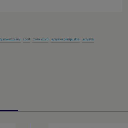
bój nowoczesny
sport
tokio 2020
igrzyska olimpijskie
igrzyska