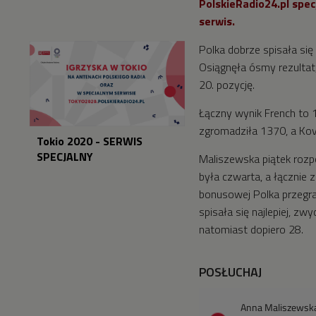
PolskieRadio24.pl spec
serwis.
Polka dobrze spisała się
Osiągnęła ósmy rezultat,
20. pozycję.
Łączny wynik French to 1
zgromadziła 1370, a Ko
Tokio 2020 - SERWIS
SPECJALNY
Maliszewska piątek rozp
była czwarta, a łącznie 
bonusowej Polka przegrał
spisała się najlepiej, zw
natomiast dopiero 28.
POSŁUCHAJ
Anna Maliszewska