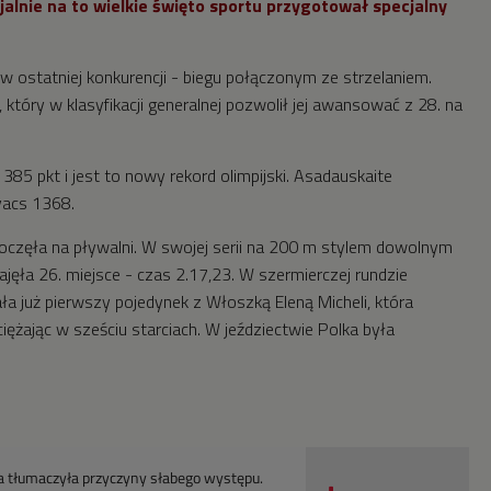
jalnie na to wielkie święto sportu przygotował specjalny
 w ostatniej konkurencji - biegu połączonym ze strzelaniem.
 który w klasyfikacji generalnej pozwolił jej awansować z 28. na
385 pkt i jest to nowy rekord olimpijski. Asadauskaite
vacs 1368.
oczęła na pływalni. W swojej serii na 200 m stylem dowolnym
zajęła 26. miejsce - czas 2.17,23. W szermierczej rundzie
a już pierwszy pojedynek z Włoszką Eleną Micheli, która
yciężając w sześciu starciach. W jeździectwie Polka była
 tłumaczyła przyczyny słabego występu.