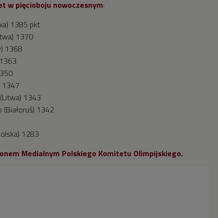
biet w pięcioboju nowoczesnym
:
nia) 1385 pkt
itwa) 1370
y) 1368
 1363
 1350
a) 1347
 (Litwa) 1343
o (Białoruś) 1342
Polska) 1283
tronem Medialnym Polskiego Komitetu Olimpijskiego.