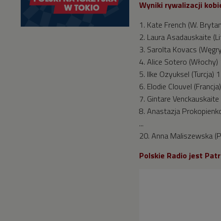
Wyniki rywalizacji ko
1. Kate French (W. Bryta
2. Laura Asadauskaite (L
3. Sarolta Kovacs (Węgr
4. Alice Sotero (Włochy)
5. Ilke Ozyuksel (Turcja)
6. Elodie Clouvel (Francj
7. Gintare Venckauskaite
8. Anastazja Prokopienk
...
20. Anna Maliszewska (
Polskie Radio jest Pa