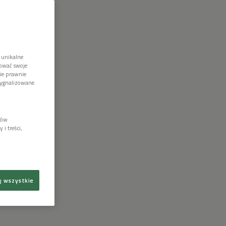
 unikalne
tować swoje
wie prawnie
sygnalizowane
lów
i treści,
ę wszystkie