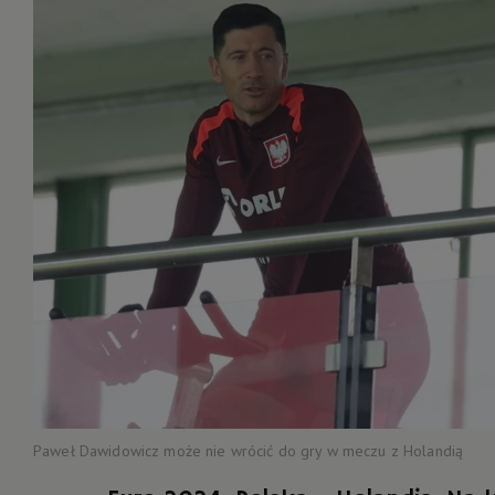
Paweł Dawidowicz może nie wrócić do gry w meczu z Holandią