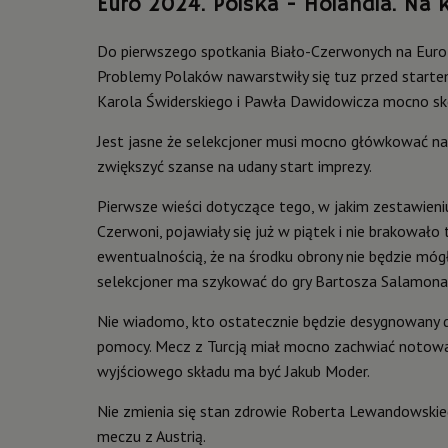
Euro 2024. Polska - Holandia. Na 
Do pierwszego spotkania Biało-Czerwonych na Euro 2
Problemy Polaków nawarstwiły się tuz przed starte
Karola Świderskiego i Pawła Dawidowicza mocno sk
Jest jasne że selekcjoner musi mocno główkować na
zwiększyć szanse na udany start imprezy.
Pierwsze wieści dotyczące tego, w jakim zestawieni
Czerwoni, pojawiały się już w piątek i nie brakowało 
ewentualnością, że na środku obrony nie będzie mó
selekcjoner ma szykować do gry Bartosza Salamona
Nie wiadomo, kto ostatecznie będzie desygnowany do 
pomocy. Mecz z Turcją miał mocno zachwiać notowa
wyjściowego składu ma być Jakub Moder.
Nie zmienia się stan zdrowie Roberta Lewandowskie
meczu z Austrią.