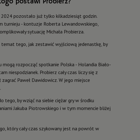
kogo postawi Probierz?
024 pozostało już tylko kilkadziesiąt godzin.
m turnieju - kontuzje Roberta Lewandowskiego,
omplikowały sytuację Michała Probierza.
 temat tego, jak zestawić wyjściową jedenastkę, by
u mogą rozpocząć spotkanie Polska - Holandia Biało-
tam niespodzianek. Probierz cały czas liczy się z
gł zagrać Paweł Dawidowicz. W jego miejsce
.
tego, by wziąć na siebie ciężar gry w środku
niami Jakuba Piotrowskiego i w tym momencie bliżej
go, który cały czas szykowany jest na powrót w