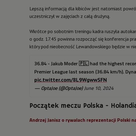
Lepszą informacją dla kibiców jest natomiast powró
uczestniczył w zajęciach z całą drużyną.
Wkrótce po sobotnim treningu kadra ruszyła autok
o godz. 17.45 powinna rozpocząć się konferencja pr
który pod nieobecność Lewandowskiego będzie w nie
36.84 - Jakub Moder 🇵🇱 had the highest recor
Premier League last season (36.84 km/h). Dyn
pic.twitter.com/8L9WgwwSFN
— OptaJoe (@OptaJoe)
June 10, 2024
Początek meczu Polska - Holandia 
Andrzej Janisz o rywalach reprezentacji Polski n