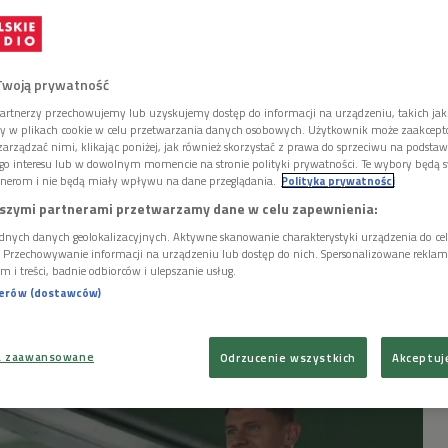
olandia. Dawidowicz
Twoją prywatność
artnerzy przechowujemy lub uzyskujemy dostęp do informacji na urządzeniu, takich jak
obierz szykuje zmianę
ory w plikach cookie w celu przetwarzania danych osobowych. Użytkownik może zaakcep
arządzać nimi, klikając poniżej, jak również skorzystać z prawa do sprzeciwu na podsta
go interesu lub w dowolnym momencie na stronie polityki prywatności. Te wybory będą 
nerom i nie będą miały wpływu na dane przeglądania.
Polityka prywatności
szymi partnerami przetwarzamy dane w celu zapewnienia:
dnych danych geolokalizacyjnych. Aktywne skanowanie charakterystyki urządzenia do ce
i. Przechowywanie informacji na urządzeniu lub dostęp do nich. Spersonalizowane reklamy 
ł po kontuzji i jest duża szansa, że przegapi
m i treści, badnie odbiorców i ulepszanie usług.
olski zacznie Euro 2024. Michał Probierz ma
nerów (dostawców)
a zaawansowane
Odrzucenie wszystkich
Akceptuj