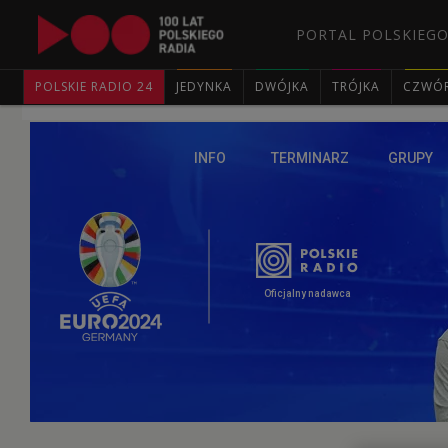
PORTAL POLSKIEGO
POLSKIE RADIO 24
JEDYNKA
DWÓJKA
TRÓJKA
CZWÓ
INFO
TERMINARZ
GRUPY
Oficjalny nadawca