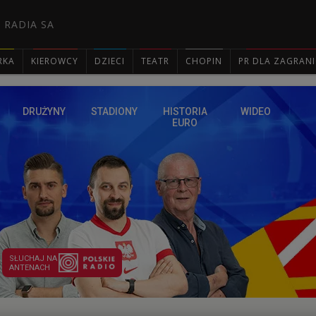
 RADIA SA
RKA
KIEROWCY
DZIECI
TEATR
CHOPIN
PR DLA ZAGRAN

DRUŻYNY
STADIONY
HISTORIA
WIDEO
EURO
SŁUCHAJ NA
ANTENACH